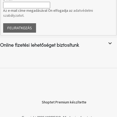
e
tér
i
Az e-mail címe megadásával Ön elfogadja az
adatvédelmi
szabályzatot
.
Ipari
stílus
FELIRATKOZÁS
Tervezés
Valentin-
nap
Online fizetési lehetőséget biztosítunk
Szent
Patrik
Belső
tér
tavaszi
színekben
Tavasz
Shoptet Premium készítette
az
asztalon