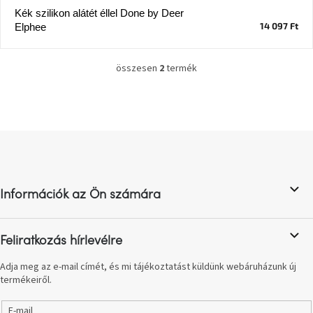
Kék szilikon alátét éllel Done by Deer
14 097 Ft
Elphee
J-
line
gyűjtemény
összesen
2
termék
L
Tenzo
i
gyűjtemény
s
t
a
Ame
L
i
Yens
á
gyűjtemény
r
b
á
n
l
Szezonális
y
Információk az Ön számára
é
eladás
í
c
t
á
Trendek
Feliratkozás hírlevélre
s
2022
e
Adja meg az e-mail címét, és mi tájékoztatást küldünk webáruházunk új
l
termékeiről.
e
Bohém
stílusú
m
belső
E-mail