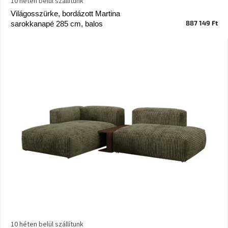
10 héten belül szállítunk
Vizsgálati
Világosszürke, bordázott Martina
kategória
887 149 Ft
sarokkanapé 285 cm, balos
Designos
Valentin-
nap
Woodman
gyűjtemény
White
Label
Élő
gyűjtemény
Kave
Home
gyűjtemény
Richmond
gyűjtemény
10 héten belül szállítunk