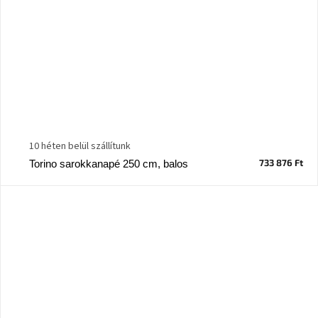
10 héten belül szállítunk
733 876 Ft
Torino sarokkanapé 250 cm, balos