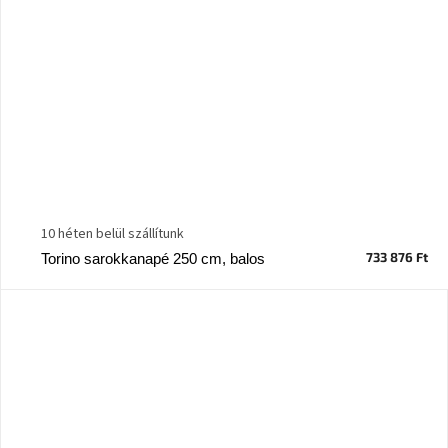
10 héten belül szállítunk
733 876 Ft
Torino sarokkanapé 250 cm, balos