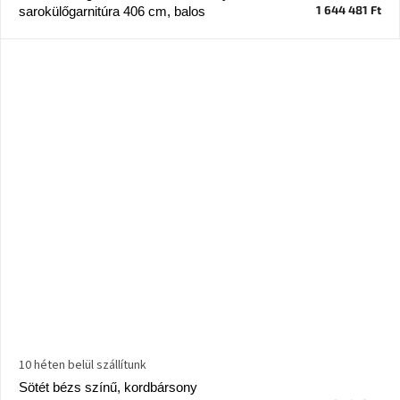
1 644 481 Ft
sarokülőgarnitúra 406 cm, balos
Windsor
&
Co
kollekció
-15%
a
kiválasztott
dizájner
termékekre
Dan-
Form
kedvezményesen
Scandi
gyűjtemény
Devichy
gyűjtemény
10 héten belül szállítunk
Sötét bézs színű, kordbársony