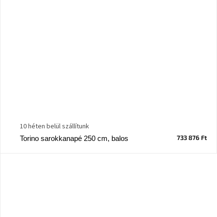
10 héten belül szállítunk
733 876 Ft
Torino sarokkanapé 250 cm, balos