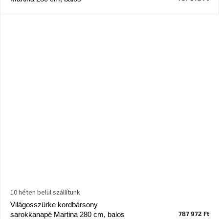
Nordic
Design
gyűjtemény
Kérésre
Márkák
Bejelentkezés
10 héten belül szállítunk
Világosszürke kordbársony
787 972 Ft
sarokkanapé Martina 280 cm, balos