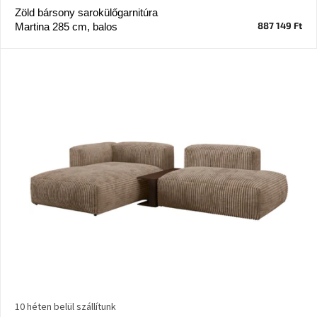
Zöld bársony sarokülőgarnitúra
887 149 Ft
Martina 285 cm, balos
J-
line
gyűjtemény
Tenzo
gyűjtemény
Ame
Yens
gyűjtemény
Szezonális
eladás
Trendek
2022
Bohém
stílusú
10 héten belül szállítunk
belső