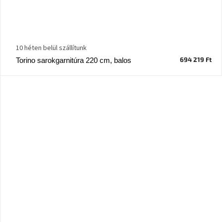
10 héten belül szállítunk
694 219 Ft
Torino sarokgarnitúra 220 cm, balos