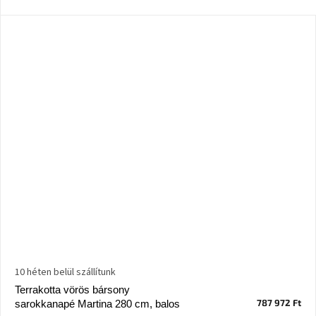
10 héten belül szállítunk
Terrakotta vörös bársony
787 972 Ft
sarokkanapé Martina 280 cm, balos