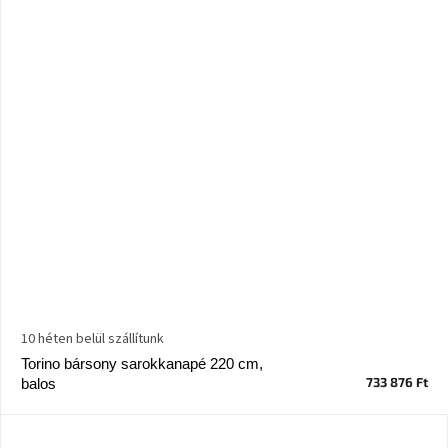
10 héten belül szállítunk
Torino bársony sarokkanapé 220 cm,
733 876 Ft
balos