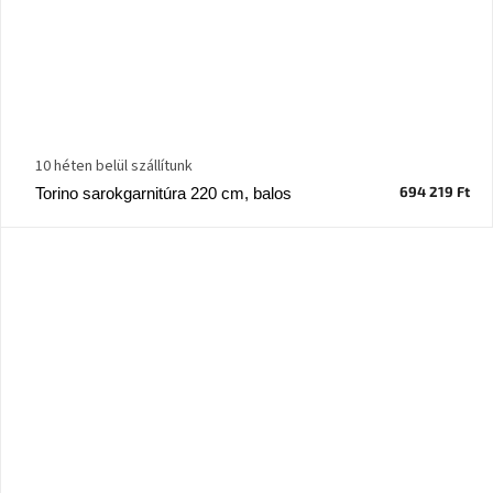
10 héten belül szállítunk
694 219 Ft
Torino sarokgarnitúra 220 cm, balos