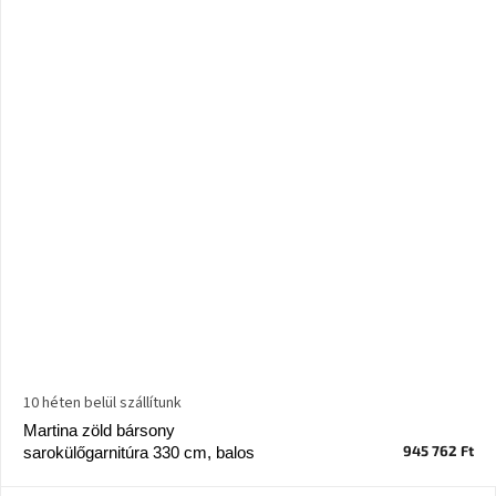
10 héten belül szállítunk
Martina zöld bársony
945 762 Ft
sarokülőgarnitúra 330 cm, balos