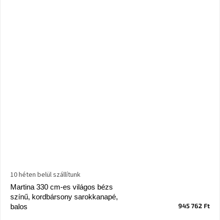
10 héten belül szállítunk
Martina 330 cm-es világos bézs
színű, kordbársony sarokkanapé,
945 762 Ft
balos