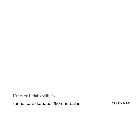
10 héten belül szállítunk
733 876 Ft
Torino sarokkanapé 250 cm, balos