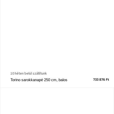
10 héten belül szállítunk
733 876 Ft
Torino sarokkanapé 250 cm, balos