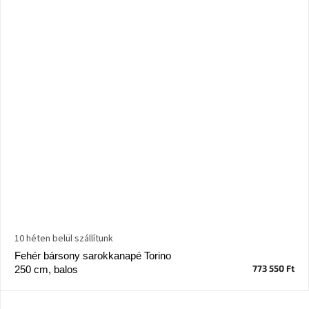
10 héten belül szállítunk
Fehér bársony sarokkanapé Torino
773 550 Ft
250 cm, balos