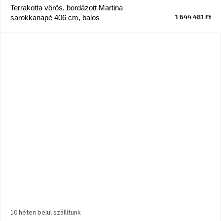
születésnap
Terrakotta vörös, bordázott Martina
megünneplése
1 644 481 Ft
sarokkanapé 406 cm, balos
A
kedvenceid
Hírek
Hoorns
gyűjtemény
Karácsonyi
e-
utalványok
Formwood
kollekció
Most
10 héten belül szállítunk
repül