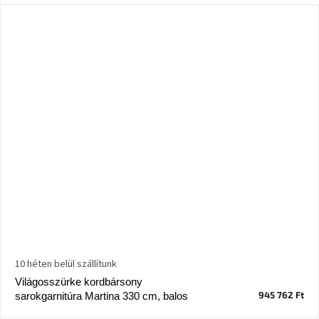
10 héten belül szállítunk
Világosszürke kordbársony
945 762 Ft
sarokgarnitúra Martina 330 cm, balos