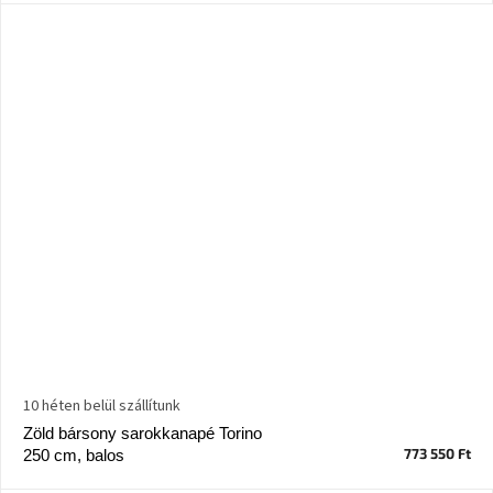
10 héten belül szállítunk
Zöld bársony sarokkanapé Torino
773 550 Ft
250 cm, balos