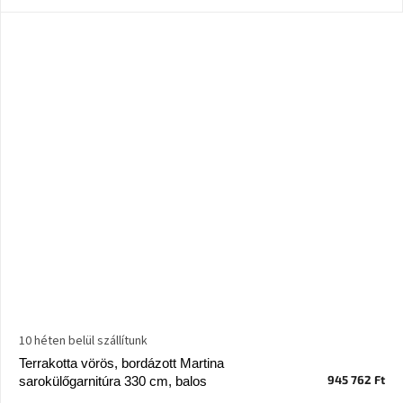
10 héten belül szállítunk
Terrakotta vörös, bordázott Martina
945 762 Ft
sarokülőgarnitúra 330 cm, balos