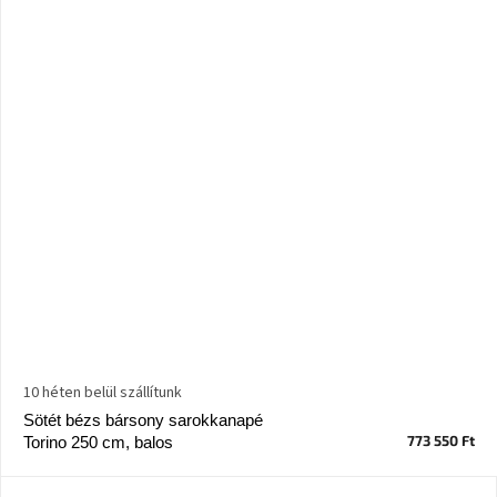
10 héten belül szállítunk
Sötét bézs bársony sarokkanapé
773 550 Ft
Torino 250 cm, balos