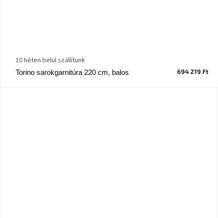
10 héten belül szállítunk
694 219 Ft
Torino sarokgarnitúra 220 cm, balos