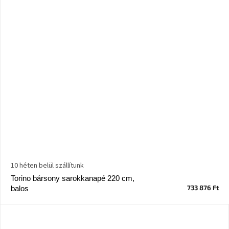
10 héten belül szállítunk
Torino bársony sarokkanapé 220 cm,
733 876 Ft
balos