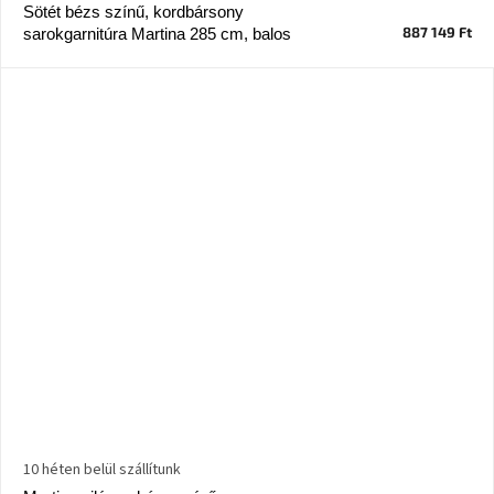
tér
Sötét bézs színű, kordbársony
887 149 Ft
sarokgarnitúra Martina 285 cm, balos
Ipari
stílus
Tervezés
Valentin-
nap
Szent
Patrik
Belső
tér
tavaszi
színekben
Tavasz
az
asztalon
10 héten belül szállítunk