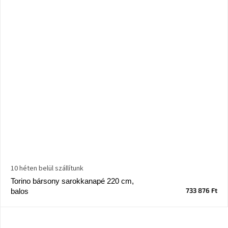
10 héten belül szállítunk
Torino bársony sarokkanapé 220 cm,
733 876 Ft
balos