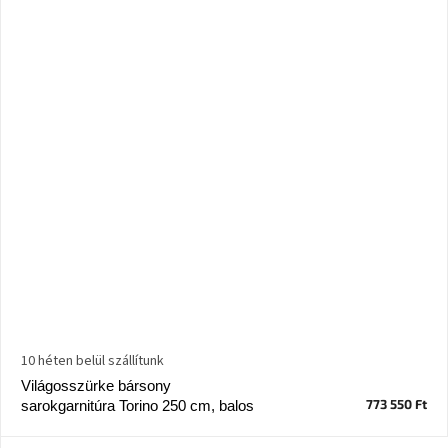
10 héten belül szállítunk
Világosszürke bársony
773 550 Ft
sarokgarnitúra Torino 250 cm, balos