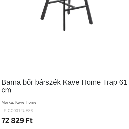
Vizsgálati
kategória
Designos
Valentin-
nap
Woodman
gyűjtemény
White
Label
Élő
Barna bőr bárszék Kave Home Trap 61
gyűjtemény
cm
Kave
Home
Márka:
Kave Home
gyűjtemény
LF-CC0312UE86
72 829 Ft
Richmond
gyűjtemény