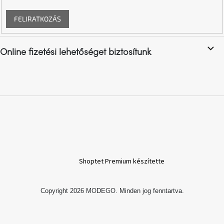
FELIRATKOZÁS
A
nyári
hullámon
Online fizetési lehetőséget biztosítunk
Fedezze
fel
sötét
oldalát
Kis
részlet,
nagy
változás
Shoptet Premium készítette
Mesonica
gyűjtemény
Copyright 2026
MODEGO
. Minden jog fenntartva.
Alvópárna
ARBYD