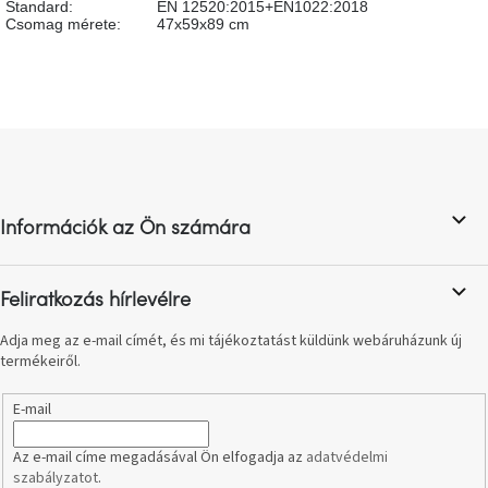
Standard
:
EN 12520:2015+EN1022:2018
születésnap
Csomag mérete
:
47x59x89 cm
megünneplése
A
kedvenceid
L
á
Hírek
b
l
Hoorns
Információk az Ön számára
é
gyűjtemény
c
Karácsonyi
Feliratkozás hírlevélre
e-
utalványok
Adja meg az e-mail címét, és mi tájékoztatást küldünk webáruházunk új
termékeiről.
Formwood
kollekció
E-mail
Az e-mail címe megadásával Ön elfogadja az
adatvédelmi
Most
szabályzatot
.
repül