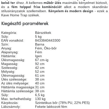
éhez. A kellemes
maximális kényelmet biztosít,
belső ter
műbőr ülés
A
és a
alkot a modern skandináv
tűz
fém talppal
friss kombinációt
mellett
stílusirányzatok szellemében.
- ezek a
Kényelem és modern design
ülve
Kave Home Trap székek.
Kiegészítő paraméterek
Színes
belső
Kategória
:
Bárszékek
tér
Súly
:
5 kg
EAN vonalkód
:
8433840443300
Szín
:
Barna
Woodman
Anyag
:
Fém
,
Öko-bőr
kedvezményesen
Alapanyag
:
Fém
Háttámla
:
Igen
Ülésmagasság
:
67 cm-ig
Magasság
:
92 cm
Anyák
Szélesség
:
42 cm
napja
Mélység
:
52 cm
Ülésmagasság
:
61 cm
Ülés szélessége
:
38 cm
Egy
Az ülés mélysége
:
40 cm
étkező,
Háttámla magassága
:
31 cm
amely
Háttámla szélessége
:
38 cm
szórakoztat!
Súly
:
6,5 kg
Max. terhelhetőség
:
130 kg
Kárpitozás
:
Szintetikus bőr (78% PU, 22% PES)
A
Lábzsámoly
:
Fekete lakkozott fém
8.