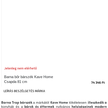
tér
Ipari
stílus
Tervezés
Valentin-
nap
Szent
Patrik
Jelenleg nem elérhető
Belső
tér
tavaszi
Barna bőr bárszék Kave Home
színekben
Csapda 81 cm
74 346 Ft
LEÍRÁS
BESZÉLGETÉS
MÁRKA
Tavasz
az
asztalon
a márkától
tökéletesen
Barna Trap bárszék
Kave Home
illeszkedik a
konyhák és a
nyilvános
bárok és éttermek
helyiségeinek
modern