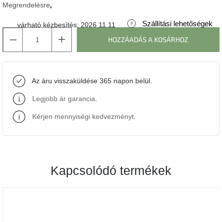
Megrendelésre
J-
Szállítási lehetőségek
várható kézbesítés:
2026.11.11
line
gyűjtemény
HOZZÁADÁS A KOSÁRHOZ
Tenzo
gyűjtemény
Az áru visszaküldése 365 napon belül.
Ame
Legjobb ár garancia
.
Yens
gyűjtemény
Kérjen mennyiségi kedvezményt
.
Szezonális
eladás
Kapcsolódó termékek
Trendek
2022
Bohém
stílusú
belső