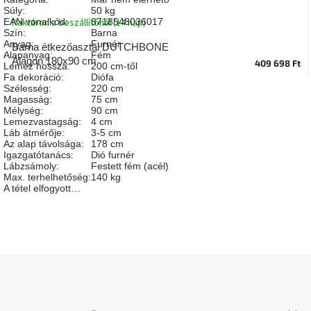
A
Súly
:
50 kg
tűz
EAN vonalkód
:
8718548036017
Raktáron a beszállítónál (14 nap)
mellett
Szín
:
Barna
ülve
Anyag
:
Furnér
Barna étkezőasztal DUTCHBONE
Alapanyag
:
Fém
Alagon 180x90 cm
409 698 Ft
Lemez hossza
:
200 cm-től
Fa dekoráció
:
Diófa
Színes
belső
Szélesség
:
220 cm
tér
Magasság
:
75 cm
Mélység
:
90 cm
Lemezvastagság
:
4 cm
Láb átmérője
:
3-5 cm
Woodman
Az alap távolsága
:
178 cm
kedvezményesen
Igazgatótanács
:
Dió furnér
Lábzsámoly
:
Festett fém (acél)
Max. terhelhetőség
:
140 kg
Anyák
A tétel elfogyott…
napja
Egy
étkező,
amely
szórakoztat!
L
á
b
A
l
8.