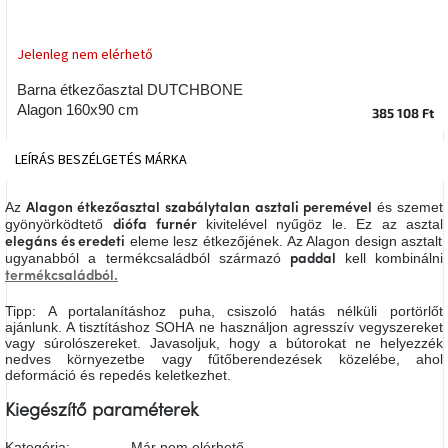
tér
Jelenleg nem elérhető
Ipari
stílus
Barna étkezőasztal DUTCHBONE
Alagon 160x90 cm
385 108 Ft
Tervezés
Valentin-
LEÍRÁS
BESZÉLGETÉS
MÁRKA
nap
Az
és szemet
Alagon étkezőasztal
szabálytalan asztali peremével
Szent
gyönyörködtető
kivitelével nyűgöz le. Ez az asztal
diófa
furnér
Patrik
eleme lesz étkezőjének. Az Alagon design asztalt
elegáns és eredeti
ugyanabból a termékcsaládból származó
kell kombinálni
paddal
termékcsaládból.
Belső
tér
tavaszi
Tipp: A portalanításhoz puha, csiszoló hatás nélküli portörlőt
színekben
ajánlunk. A tisztításhoz SOHA ne használjon agresszív vegyszereket
vagy súrolószereket. Javasoljuk, hogy a bútorokat ne helyezzék
nedves környezetbe vagy fűtőberendezések közelébe, ahol
deformáció és repedés keletkezhet.
Tavasz
az
asztalon
Kiegészítő paraméterek
Kategória
:
Már nem elérhető