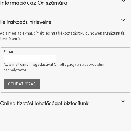
születésnap
Információk az Ön számára
é
megünneplése
c
Feliratkozás hírlevélre
A
kedvenceid
Adja meg az e-mail címét, és mi tájékoztatást küldünk webáruházunk új
termékeiről.
Hírek
E-mail
Hoorns
gyűjtemény
Az e-mail címe megadásával Ön elfogadja az
adatvédelmi
szabályzatot
.
Karácsonyi
e-
FELIRATKOZÁS
utalványok
Online fizetési lehetőséget biztosítunk
Formwood
kollekció
Most
repül