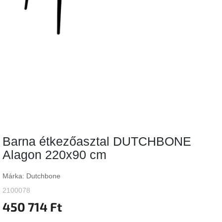
Vizsgálati
kategória
Designos
Valentin-
nap
Woodman
gyűjtemény
White
Label
Élő
Barna étkezőasztal DUTCHBONE
gyűjtemény
Alagon 220x90 cm
Kave
Home
Márka:
Dutchbone
gyűjtemény
2100078
450 714 Ft
Richmond
gyűjtemény