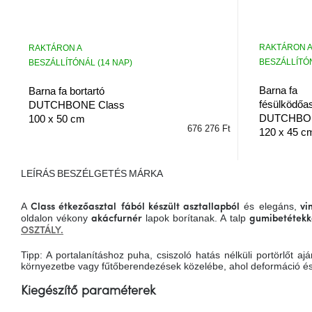
RAKTÁRON A
RAKTÁRON A
BESZÁLLÍTÓN
BESZÁLLÍTÓNÁL (14 NAP)
Barna fa
Barna fa bortartó
fésülködőas
DUTCHBONE Class
DUTCHBON
100 x 50 cm
676 276 Ft
120 x 45 c
LEÍRÁS
BESZÉLGETÉS
MÁRKA
A
és elegáns,
Class étkezőasztal
fából készült asztallapból
vin
oldalon vékony
lapok borítanak. A talp
akácfurnér
gumibetétekk
OSZTÁLY.
Tipp: A portalanításhoz puha, csiszoló hatás nélküli portörlőt 
környezetbe vagy fűtőberendezések közelébe, ahol deformáció és
Kiegészítő paraméterek