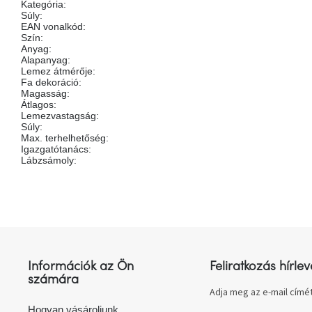
Kategória
:
Súly
:
EAN vonalkód
:
Szín
:
Anyag
:
Alapanyag
:
Lemez átmérője
:
Fa dekoráció
:
Magasság
:
Átlagos
:
Lemezvastagság
:
Súly
:
Max. terhelhetőség
:
Igazgatótanács
:
Lábzsámoly
:
L
á
b
l
Információk az Ön
Feliratkozás hírlev
é
számára
c
Adja meg az e-mail címét
Hogyan vásároljunk