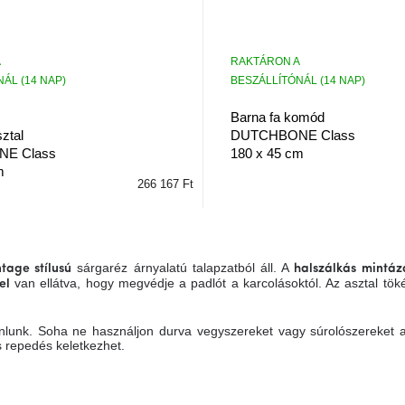
RAKTÁRON A
ÁL (14 NAP)
BESZÁLLÍTÓNÁL (14 NAP)
Barna fa komód
ztal
DUTCHBONE Class
E Class
180 x 45 cm
m
266 167 Ft
sárgaréz árnyalatú talapzatból áll. A
tage stílusú
halszálkás mintáz
van ellátva, hogy megvédje a padlót a karcolásoktól. Az asztal töké
el
ajánlunk. Soha ne használjon durva vegyszereket vagy súrolószereket 
 repedés keletkezhet.