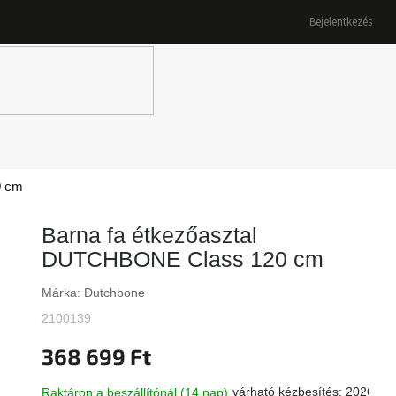
Bejelentkezés
K
0 cm
Barna fa étkezőasztal
DUTCHBONE Class 120 cm
Márka:
Dutchbone
2100139
368 699 Ft
várható kézbesítés:
2026.08
Raktáron a beszállítónál (14 nap)