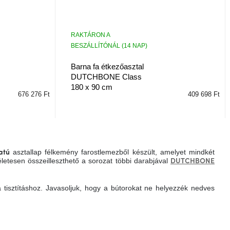
RAKTÁRON A
BESZÁLLÍTÓNÁL (14 NAP)
Barna fa étkezőasztal
DUTCHBONE Class
180 x 90 cm
676 276 Ft
409 698 Ft
asztallap félkemény farostlemezből készült, amelyet mindkét
atú
letesen összeilleszthető a sorozat többi darabjával
DUTCHBONE
a tisztításhoz. Javasoljuk, hogy a bútorokat ne helyezzék nedves