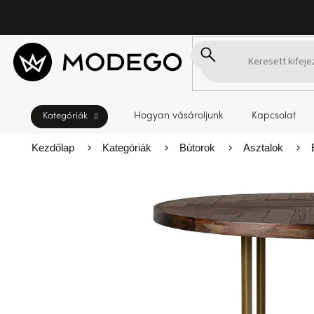
Ugrás
a
fő
tartalomhoz
Hogyan vásároljunk
Kapcsolat
Kezdőlap
Kategóriák
Bútorok
Asztalok