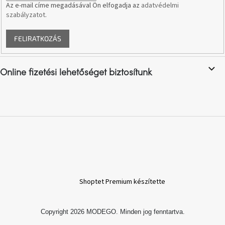
Az e-mail címe megadásával Ön elfogadja az
adatvédelmi
szabályzatot
.
A
nyári
hullámon
FELIRATKOZÁS
Fedezze
fel
Online fizetési lehetőséget biztosítunk
sötét
oldalát
Kis
részlet,
nagy
változás
Mesonica
gyűjtemény
Shoptet Premium készítette
Alvópárna
Copyright 2026
MODEGO
. Minden jog fenntartva.
ARBYD