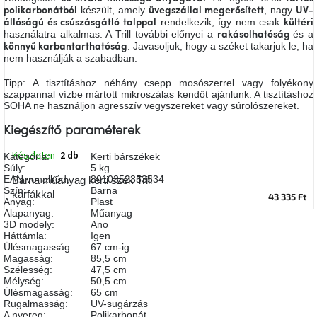
készült, amely
, nagy
A
polikarbonátból
üvegszállal megerősített
UV-
tűz
rendelkezik, így nem csak
állóságú
és
csúszásgátló talppal
kültéri
mellett
használatra alkalmas. A Trill további előnyei a
és a
rakásolhatóság
ülve
. Javasoljuk, hogy a széket takarjuk le, ha
könnyű karbantarthatóság
nem használják a szabadban.
Színes
Tipp: A tisztításhoz néhány csepp mosószerrel vagy folyékony
belső
szappannal vízbe mártott mikroszálas kendőt ajánlunk. A tisztításhoz
tér
SOHA ne használjon agresszív vegyszereket vagy súrolószereket.
Kiegészítő paraméterek
Woodman
kedvezményesen
Készleten
2 db
Kategória
:
Kerti bárszékek
Súly
:
5 kg
EAN vonalkód
:
8010352353534
Barna műanyag kerti szék Trill
Anyák
Szín
:
Barna
karfákkal
napja
43 335 Ft
Anyag
:
Plast
Alapanyag
:
Műanyag
3D modely
:
Ano
Egy
Háttámla
:
Igen
étkező,
Ülésmagasság
:
67 cm-ig
amely
Magasság
:
85,5 cm
szórakoztat!
Szélesség
:
47,5 cm
Mélység
:
50,5 cm
Ülésmagasság
:
65 cm
Rugalmasság
:
UV-sugárzás
A
8.
A nyereg
:
Polikarbonát