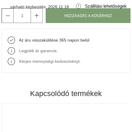
Szállítási lehetőségek
várható kézbesítés:
2026.11.18
J-
HOZZÁADÁS A KOSÁRHOZ
line
gyűjtemény
Tenzo
Az áru visszaküldése 365 napon belül.
gyűjtemény
Legjobb ár garancia
.
Ame
Yens
Kérjen mennyiségi kedvezményt
.
gyűjtemény
Szezonális
eladás
Kapcsolódó termékek
Trendek
2022
Bohém
stílusú
belső