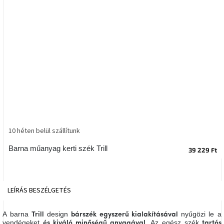
tér
Ipari
stílus
Tervezés
Valentin-
nap
Szent
Patrik
10 héten belül szállítunk
Belső
Barna műanyag kerti szék Trill
tér
39 229 Ft
tavaszi
színekben
LEÍRÁS
BESZÉLGETÉS
Tavasz
az
asztalon
A barna
design
nyűgözi le a
Trill
bárszék
egyszerű kialakításával
vendégeket
. Az egész szék
és kiváló minőségű anyagával
tartós