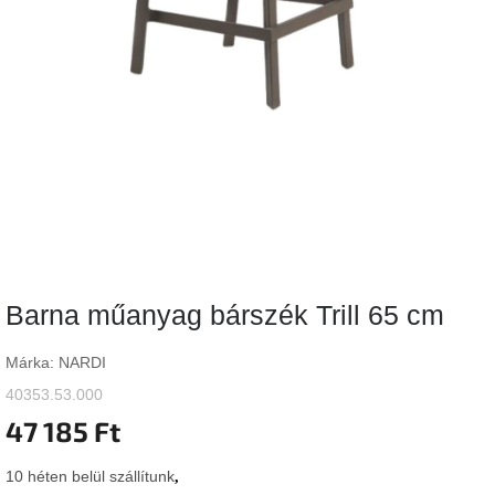
Vizsgálati
kategória
Designos
Valentin-
nap
Woodman
gyűjtemény
White
Label
Élő
Barna műanyag bárszék Trill 65 cm
gyűjtemény
Márka:
NARDI
Kave
Home
40353.53.000
gyűjtemény
47 185 Ft
Richmond
10 héten belül szállítunk
gyűjtemény