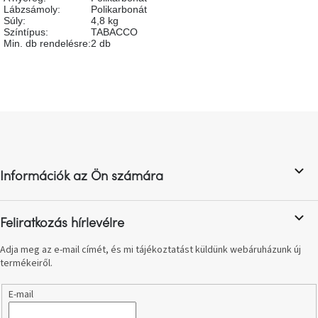
születésnap
Lábzsámoly
:
Polikarbonát
megünneplése
Súly
:
4,8 kg
Színtípus
:
TABACCO
Min. db rendelésre
:
2 db
A
kedvenceid
Hírek
L
á
Hoorns
b
gyűjtemény
l
Információk az Ön számára
é
Karácsonyi
c
e-
utalványok
Feliratkozás hírlevélre
Adja meg az e-mail címét, és mi tájékoztatást küldünk webáruházunk új
Formwood
kollekció
termékeiről.
E-mail
Most
repül