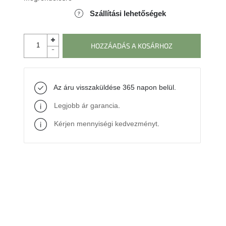
Szállítási lehetőségek
HOZZÁADÁS A KOSÁRHOZ
Az áru visszaküldése 365 napon belül.
Legjobb ár garancia
.
Kérjen mennyiségi kedvezményt
.