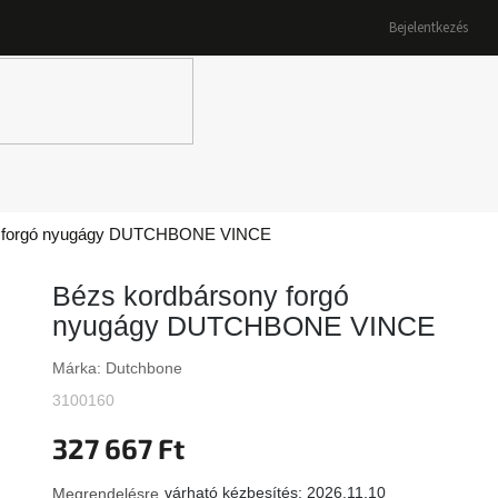
Bejelentkezés
K
y forgó nyugágy DUTCHBONE VINCE
Bézs kordbársony forgó
nyugágy DUTCHBONE VINCE
Márka:
Dutchbone
3100160
327 667 Ft
várható kézbesítés:
2026.11.10
Megrendelésre