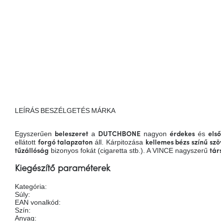
LEÍRÁS
BESZÉLGETÉS
MÁRKA
Egyszerűen
a
nagyon
és
beleszeret
DUTCHBONE
érdekes
els
ellátott
áll. Kárpitozása
forgó talapzaton
kellemes bézs színű szö
bizonyos fokát (cigaretta stb.). A VINCE nagyszerű
tűzállóság
tár
Kiegészítő paraméterek
Kategória
:
Súly
:
EAN vonalkód
:
Szín
:
Anyag
: