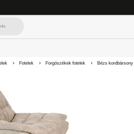
elek
Fotelek
Forgószékek fotelek
Bézs kordbárson