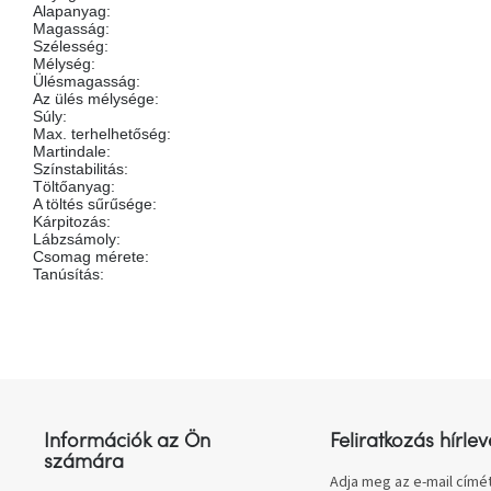
Alapanyag
:
Magasság
:
Szélesség
:
Mélység
:
Ülésmagasság
:
Az ülés mélysége
:
Súly
:
Max. terhelhetőség
:
Martindale
:
Színstabilitás
:
Töltőanyag
:
A töltés sűrűsége
:
Kárpitozás
:
Lábzsámoly
:
Csomag mérete
:
Tanúsítás
:
L
á
b
l
Információk az Ön
Feliratkozás hírlev
é
számára
c
Adja meg az e-mail címét