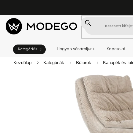
Ugrás
a
fő
tartalomhoz
Hogyan vásároljunk
Kapcsolat
Kezdőlap
Kategóriák
Bútorok
Kanapék és fot