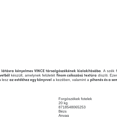
. A szék 
ő látásra kényelmes VINCE társalgószékének
kialakításába
készült, amelynek felületét
díszíti. Eze
vetből
finom csíkozású textúra
lesz
a kezében, valamint a
s
az estékhez egy könyvvel
pihenés és a se
Forgószékek fotelek
20 kg
8718548065253
Bézs
Anyag