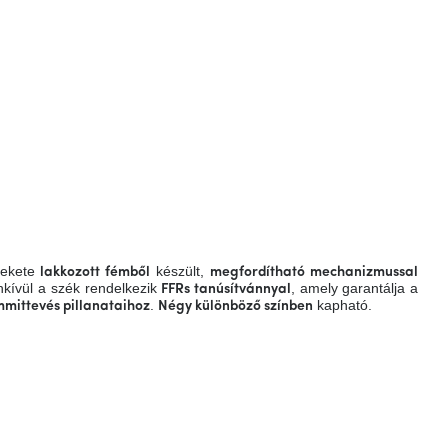
fekete
készült,
lakkozott fémből
megfordítható mechanizmussal
nkívül a szék
rendelkezik
,
amely garantálja a
FFRs tanúsítvánnyal
.
kapható.
mmittevés pillanataihoz
Négy különböző színben