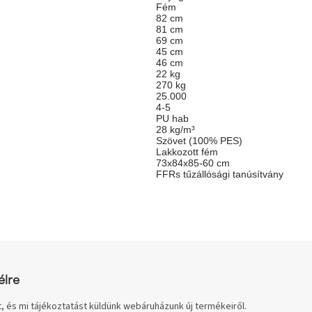
Fém
82 cm
81 cm
69 cm
45 cm
46 cm
22 kg
270 kg
25.000
4-5
PU hab
28 kg/m³
Szövet (100% PES)
Lakkozott fém
73x84x85-60 cm
FFRs tűzállósági tanúsítvány
élre
, és mi tájékoztatást küldünk webáruházunk új termékeiről.