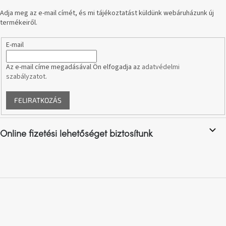
Adja meg az e-mail címét, és mi tájékoztatást küldünk webáruházunk új
termékeiről.
A
nyári
hullámon
E-mail
Fedezze
Az e-mail címe megadásával Ön elfogadja az
adatvédelmi
fel
szabályzatot
.
sötét
oldalát
FELIRATKOZÁS
Kis
részlet,
nagy
Online fizetési lehetőséget biztosítunk
változás
Mesonica
gyűjtemény
Alvópárna
ARBYD