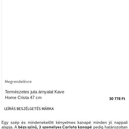
tér
Ipari
stílus
Tervezés
Valentin-
nap
Szent
Patrik
Megrendelésre
Belső
tér
tavaszi
Természetes juta árnyalat Kave
színekben
Home Crista 47 cm
30 778 Ft
LEÍRÁS
BESZÉLGETÉS
MÁRKA
Tavasz
az
asztalon
Egy szép és mindenekelőtt kényelmes kanapé minden jó nappali
alapja. A
pedig határozottan
bézs színű, 3 személyes Carlota kanapé