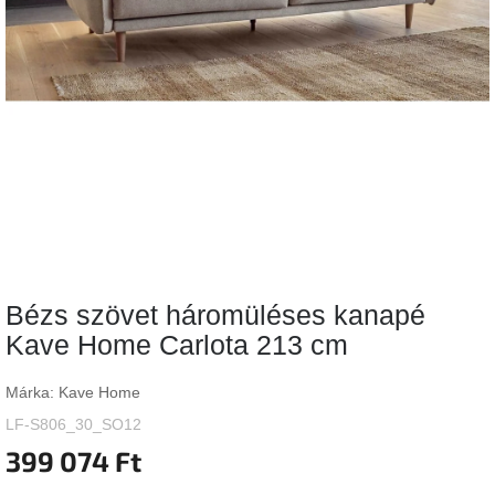
Vizsgálati
kategória
Designos
Valentin-
nap
Woodman
gyűjtemény
White
Label
Élő
Bézs szövet háromüléses kanapé
gyűjtemény
Kave Home Carlota 213 cm
Kave
Home
Márka:
Kave Home
gyűjtemény
LF-S806_30_SO12
399 074 Ft
Richmond
gyűjtemény