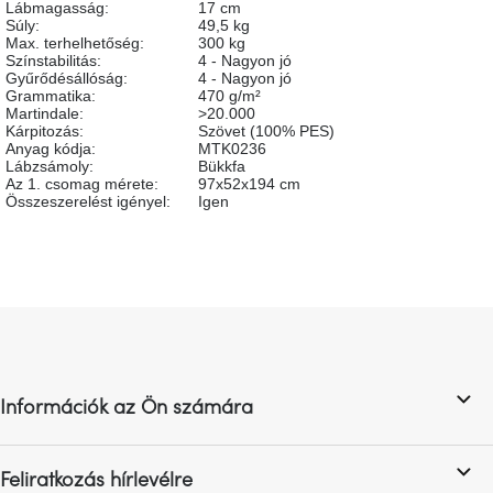
Lábmagasság
:
17 cm
születésnap
Súly
:
49,5 kg
megünneplése
Max. terhelhetőség
:
300 kg
Színstabilitás
:
4 - Nagyon jó
Gyűrődésállóság
:
4 - Nagyon jó
A
Grammatika
:
470 g/m²
kedvenceid
Martindale
:
>20.000
Kárpitozás
:
Szövet (100% PES)
Anyag kódja
:
MTK0236
Hírek
Lábzsámoly
:
Bükkfa
Az 1. csomag mérete
:
97x52x194 cm
Összeszerelést igényel
:
Igen
Hoorns
gyűjtemény
Karácsonyi
e-
L
utalványok
á
b
l
Formwood
kollekció
Információk az Ön számára
é
c
Most
Feliratkozás hírlevélre
repül