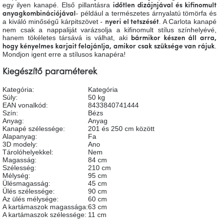
egy ilyen kanapé. Első pillantásra
időtlen dizájnjával és kifinomult
A
- például a természetes árnyalatú tömörfa és
anyagkombinációjával
tűz
mellett
a kiváló minőségű kárpitszövet -
. A Carlota kanapé
nyeri el tetszését
ülve
nem csak a nappaliját varázsolja a kifinomult stílus színhelyévé,
hanem tökéletes társává is válhat, aki
bármikor készen áll arra,
.
hogy kényelmes karjait felajánlja, amikor csak szüksége van rájuk
Mondjon igent erre a stílusos kanapéra!
Színes
belső
tér
Kiegészítő paraméterek
Kategória
:
Kategória
Woodman
Súly
:
50 kg
kedvezményesen
EAN vonalkód
:
8433840741444
Szín
:
Bézs
Anyag
:
Anyag
Kanapé szélessége
:
201 és 250 cm között
Anyák
napja
Alapanyag
:
Fa
3D modely
:
Ano
Tárolóhelyekkel
:
Nem
Magasság
:
84 cm
Egy
Szélesség
:
210 cm
étkező,
Mélység
:
95 cm
amely
Ülésmagasság
:
45 cm
szórakoztat!
Ülés szélessége
:
90 cm
Az ülés mélysége
:
60 cm
A kartámaszok magassága
:
63 cm
A
A kartámaszok szélessége
:
11 cm
8.