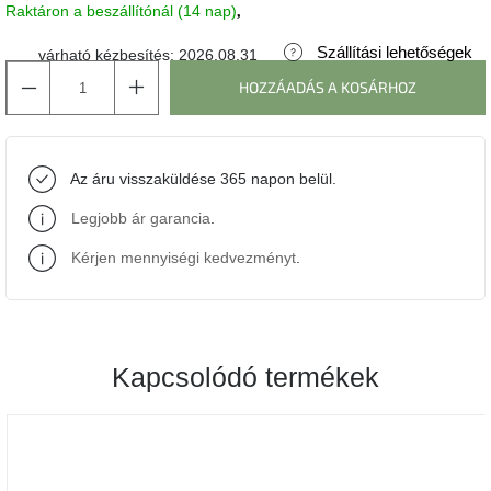
Raktáron a beszállítónál (14 nap)
J-
Szállítási lehetőségek
várható kézbesítés:
2026.08.31
line
gyűjtemény
HOZZÁADÁS A KOSÁRHOZ
Tenzo
gyűjtemény
Az áru visszaküldése 365 napon belül.
Ame
Legjobb ár garancia
.
Yens
gyűjtemény
Kérjen mennyiségi kedvezményt
.
Szezonális
eladás
Kapcsolódó termékek
Trendek
2022
Bohém
stílusú
belső