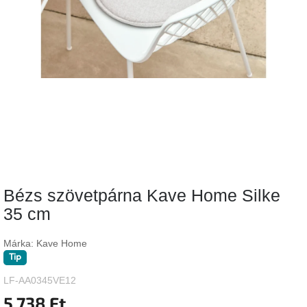
Vizsgálati
kategória
Designos
Valentin-
nap
Woodman
gyűjtemény
White
Label
Élő
Bézs szövetpárna Kave Home Silke
gyűjtemény
35 cm
Kave
Home
Márka:
Kave Home
gyűjtemény
Tip
LF-AA0345VE12
Richmond
gyűjtemény
5 738 Ft