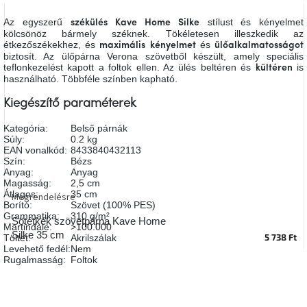
A
tűz
Az egyszerű
stílust és kényelmet
székülés
Kave Home Silke
mellett
kölcsönöz bármely széknek. Tökéletesen illeszkedik az
ülve
étkezőszékekhez, és
és
maximális
kényelmet
ülőalkalmatosságot
biztosít. Az ülőpárna Verona szövetből készült, amely speciális
teflonkezelést kapott a foltok ellen. Az ülés beltéren és
is
kültéren
Színes
használható. Többféle színben kapható.
belső
tér
Kiegészítő paraméterek
Kategória
:
Belső párnák
Woodman
Súly
:
0.2 kg
kedvezményesen
EAN vonalkód
:
8433840432113
Szín
:
Bézs
Anyag
:
Anyag
Anyák
Magasság
:
2,5 cm
napja
Átlagos
:
35 cm
Megrendelésre
Borító
:
Szövet (100% PES)
Grammatika
:
310 g/m²
Sötétkék szövetpárna Kave Home
Martindale
:
>100.000
Egy
Silke 35 cm
5 738 Ft
étkező,
Töltet
:
Akrilszálak
amely
Levehető fedél
:
Nem
szórakoztat!
Rugalmasság
:
Foltok
A
8.