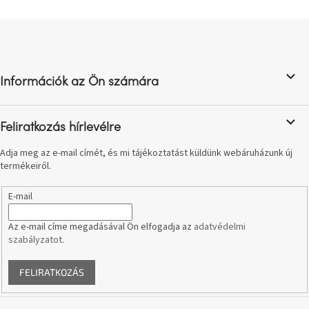
születésnap
megünneplése
L
á
A
b
kedvenceid
l
Információk az Ön számára
é
c
Hírek
Feliratkozás hírlevélre
Hoorns
gyűjtemény
Adja meg az e-mail címét, és mi tájékoztatást küldünk webáruházunk új
termékeiről.
Karácsonyi
E-mail
e-
utalványok
Az e-mail címe megadásával Ön elfogadja az
adatvédelmi
szabályzatot
.
Formwood
kollekció
FELIRATKOZÁS
Most
repül