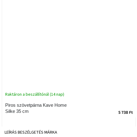
tér
Ipari
stílus
Tervezés
Valentin-
nap
Szent
Patrik
Belső
tér
Raktáron a beszállítónál (14 nap)
tavaszi
színekben
Piros szövetpárna Kave Home
Silke 35 cm
5 738 Ft
Tavasz
az
asztalon
LEÍRÁS
BESZÉLGETÉS
MÁRKA