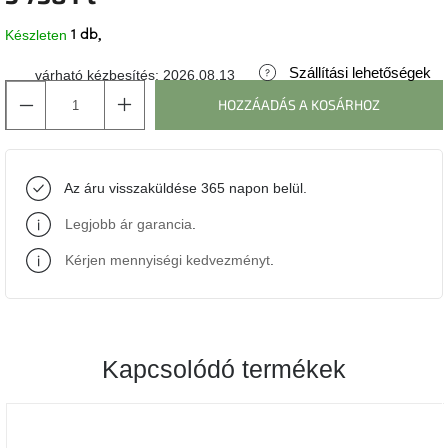
Készleten
1 db
J-
line
gyűjtemény
Szállítási lehetőségek
várható kézbesítés:
2026.08.13
HOZZÁADÁS A KOSÁRHOZ
Tenzo
gyűjtemény
Az áru visszaküldése 365 napon belül.
Ame
Yens
gyűjtemény
Legjobb ár garancia
.
Kérjen mennyiségi kedvezményt
.
Szezonális
eladás
Trendek
2022
Kapcsolódó termékek
Bohém
stílusú
belső