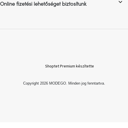
Online fizetési lehetőséget biztosítunk
A
nyári
hullámon
Fedezze
fel
sötét
oldalát
Kis
Shoptet Premium készítette
részlet,
nagy
változás
Copyright 2026
MODEGO
. Minden jog fenntartva.
Mesonica
gyűjtemény
Alvópárna
ARBYD