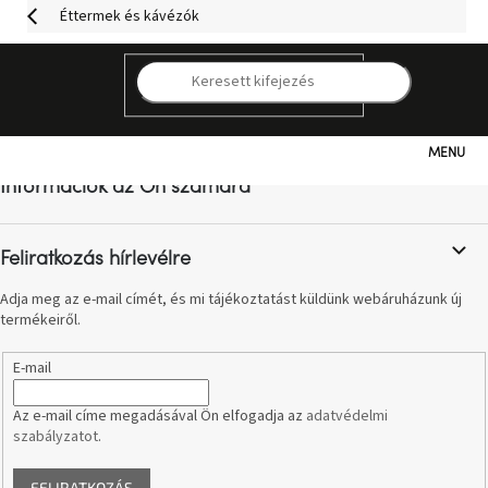
Ugrás
Éttermek és kávézók
a
fő
tartalomhoz
K
L
á
b
Kategóriák
l
Információk az Ön számára
é
c
Hogyan
vásároljunk
Feliratkozás hírlevélre
Adja meg az e-mail címét, és mi tájékoztatást küldünk webáruházunk új
Kapcsolat
termékeiről.
Már
E-mail
nem
elérhető
Az e-mail címe megadásával Ön elfogadja az
adatvédelmi
szabályzatot
.
Kedvezmények
FELIRATKOZÁS