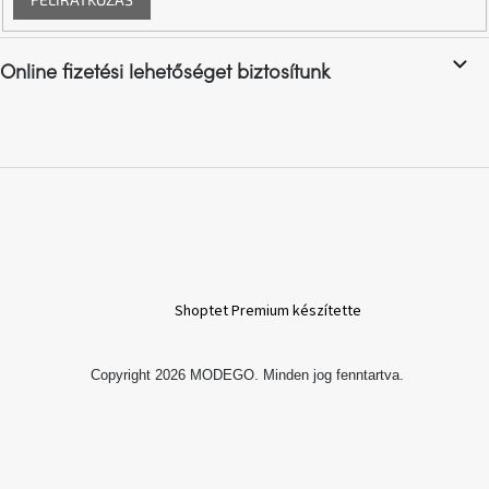
Vizsgálati
kategória
Online fizetési lehetőséget biztosítunk
Designos
Valentin-
nap
Woodman
gyűjtemény
White
Label
Élő
gyűjtemény
Shoptet Premium készítette
Kave
Copyright 2026
MODEGO
. Minden jog fenntartva.
Home
gyűjtemény
Richmond
gyűjtemény