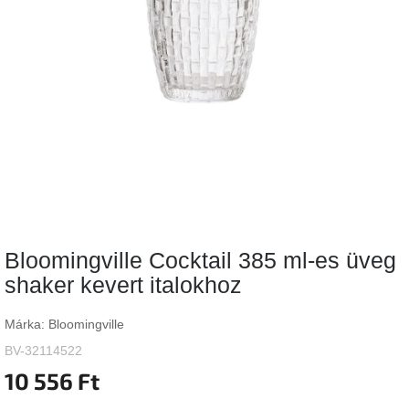
Vizsgálati
kategória
Designos
Valentin-
nap
Woodman
gyűjtemény
White
Label
Élő
Bloomingville Cocktail 385 ml-es üveg
gyűjtemény
shaker kevert italokhoz
Kave
Home
Márka:
Bloomingville
gyűjtemény
BV-32114522
10 556 Ft
Richmond
gyűjtemény