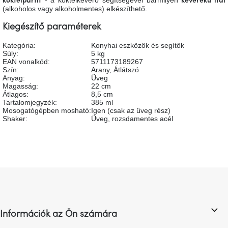
koktélpartit
keverékű ital
tér
(alkoholos vagy alkoholmentes) elkészíthető.
Kiegészítő paraméterek
Ipari
stílus
Kategória
:
Konyhai eszközök és segítők
Súly
:
5 kg
EAN vonalkód
:
5711173189267
Tervezés
Szín
:
Arany
,
Átlátszó
Valentin-
Anyag
:
Üveg
nap
Magasság
:
22 cm
Átlagos
:
8,5 cm
Tartalomjegyzék
:
385 ml
Szent
Mosogatógépben mosható
:
Igen (csak az üveg rész)
Patrik
Shaker
:
Üveg, rozsdamentes acél
Belső
tér
tavaszi
színekben
L
á
Tavasz
b
az
l
asztalon
Információk az Ön számára
é