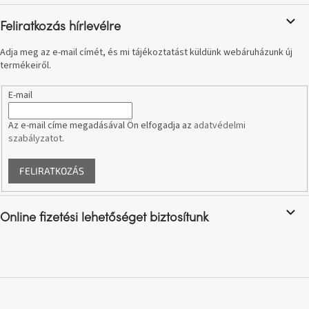
c
A
tűz
Feliratkozás hírlevélre
mellett
ülve
Adja meg az e-mail címét, és mi tájékoztatást küldünk webáruházunk új
termékeiről.
Színes
belső
E-mail
tér
Az e-mail címe megadásával Ön elfogadja az
adatvédelmi
Woodman
szabályzatot
.
kedvezményesen
FELIRATKOZÁS
Anyák
napja
Online fizetési lehetőséget biztosítunk
Egy
étkező,
amely
szórakoztat!
A
8.