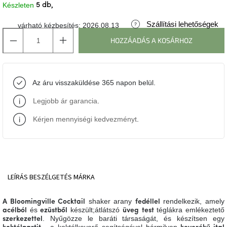
Készleten
5 db
J-
Szállítási lehetőségek
várható kézbesítés:
2026.08.13
line
gyűjtemény
HOZZÁADÁS A KOSÁRHOZ
Tenzo
gyűjtemény
Az áru visszaküldése 365 napon belül.
Ame
Legjobb ár garancia
.
Yens
gyűjtemény
Kérjen mennyiségi kedvezményt
.
Szezonális
eladás
Trendek
LEÍRÁS
BESZÉLGETÉS
MÁRKA
2022
shaker arany
rendelkezik, amely
A Bloomingville Cocktail
fedéllel
Bohém
és
készült;átlátszó
téglákra emlékeztető
acélból
ezüstből
üveg
test
stílusú
. Nyűgözze le baráti társaságát, és készítsen egy
szerkezettel
belső
- a koktélkeverő segítségével bármilyen