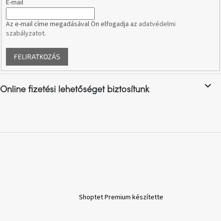
E-mail
e
i
J-
Az e-mail címe megadásával Ön elfogadja az
adatvédelmi
line
szabályzatot
.
gyűjtemény
FELIRATKOZÁS
Tenzo
gyűjtemény
Online fizetési lehetőséget biztosítunk
Ame
Yens
gyűjtemény
Szezonális
eladás
Trendek
2022
Shoptet Premium készítette
Bohém
stílusú
belső