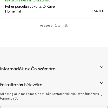
Raktáron a beszállítónál (14 nap)
Vizsgálati
Fehér porcelán cukortartó Kave
kategória
3 540 Ft
Home Hal
Designos
Valentin-
összesen
1
termék
L
nap
i
s
Woodman
t
gyűjtemény
a
L
i
á
r
White
b
á
Label
n
Élő
l
gyűjtemény
y
Információk az Ön számára
é
í
c
t
Kave
á
Home
Feliratkozás hírlevélre
s
gyűjtemény
e
Adja meg az e-mail címét, és mi tájékoztatást küldünk webáruházunk új
l
termékeiről.
e
Richmond
gyűjtemény
m