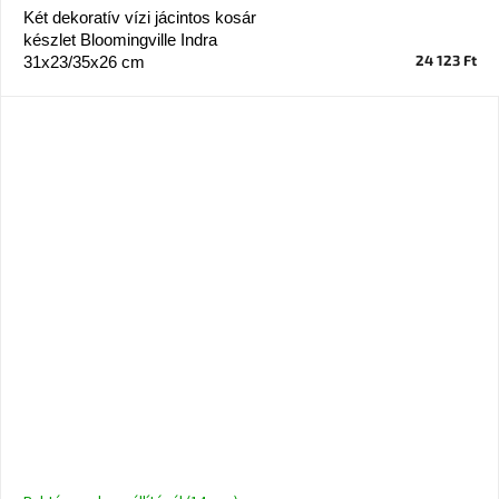
Két dekoratív vízi jácintos kosár
készlet Bloomingville Indra
24 123 Ft
31x23/35x26 cm