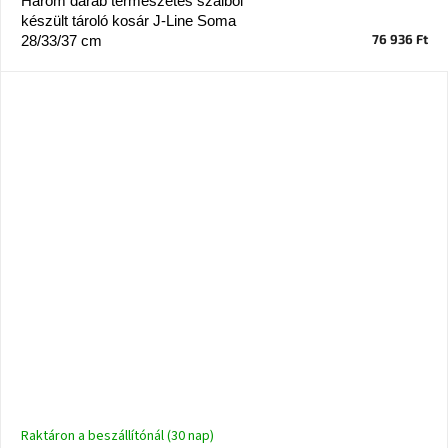
Három darab természetes szálból
készült tároló kosár J-Line Soma
76 936 Ft
28/33/37 cm
Raktáron a beszállítónál (30 nap)