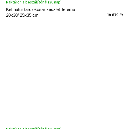
Raktáron a beszállítónál (30 nap)
Windsor
Két natúr tárolókosár készlet Terema
&
Co
14 679 Ft
20x30/ 25x35 cm
kollekció
-15%
a
kiválasztott
dizájner
termékekre
Dan-
Form
kedvezményesen
Scandi
gyűjtemény
Devichy
gyűjtemény