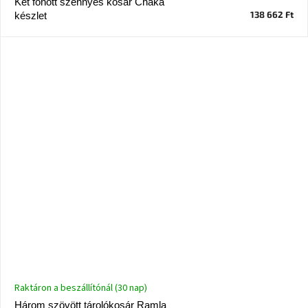
Két fonott szennyes kosár Chaka
138 662 Ft
készlet
Raktáron a beszállítónál (30 nap)
Három szövött tárolókosár Ramla