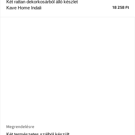
Két rattan dekorkosárból álló készlet
18 258 Ft
Kave Home Indali
Megrendelésre
Két természetes szálból készült