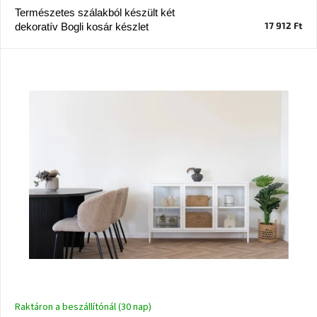
Természetes szálakból készült két
17 912 Ft
dekoratív Bogli kosár készlet
J-
line
gyűjtemény
Tenzo
gyűjtemény
Ame
Yens
gyűjtemény
Szezonális
eladás
Trendek
2022
Bohém
stílusú
Raktáron a beszállítónál (30 nap)
belső