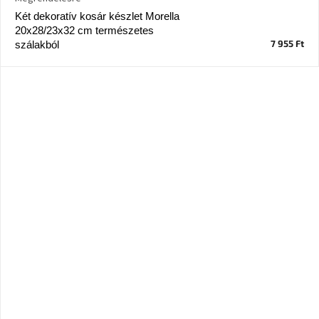
A
Két dekoratív kosár készlet Morella
tűz
20x28/23x32 cm természetes
mellett
ülve
7 955 Ft
szálakból
Színes
belső
tér
Woodman
kedvezményesen
Anyák
napja
Egy
étkező,
amely
szórakoztat!
A
8.