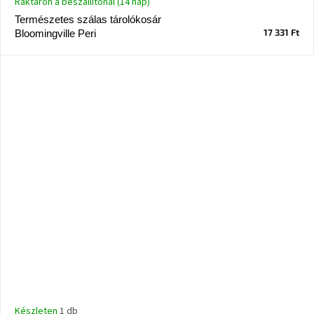
Raktáron a beszállítónál (14 nap)
Természetes szálas tárolókosár
17 331 Ft
Bloomingville Peri
Készleten
1 db