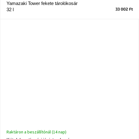
Yamazaki Tower fekete tárolókosár
33 002 Ft
32 l
Raktáron a beszállítónál (14 nap)