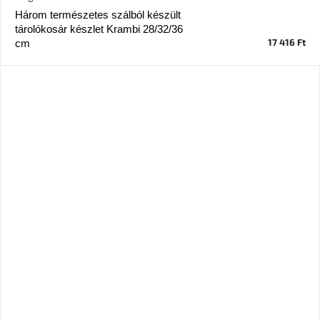
Chotikov
Három természetes szálból készült
bemutatóterem
tárolókosár készlet Krambi 28/32/36
17 416 Ft
cm
Tervezés
és
praktikus
segítők
Kave
Home
KEDVEZMÉNY
Kave
Home
bolt
Prága
Karlín
Showroom
ProBydleni
Prague
Stodůlky