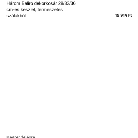
tér
Három Baliro dekorkosár 28/32/36
cm-es készlet, természetes
19 914 Ft
szálakból
Ipari
stílus
Tervezés
Valentin-
nap
Szent
Patrik
Belső
tér
tavaszi
színekben
Tavasz
az
asztalon
Megrendelésre