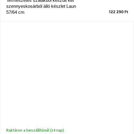
Természetes szálakból készült két
szennyeskosárból álló készlet Laun
122 290 Ft
57/64 cm
Raktáron a beszállítónál (14 nap)