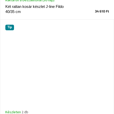
Raktáron a beszállítónál (30 nap)
Két rattan kosár készlet J-line Fildo
34 610 Ft
40/35 cm
Tip
Készleten
2 db