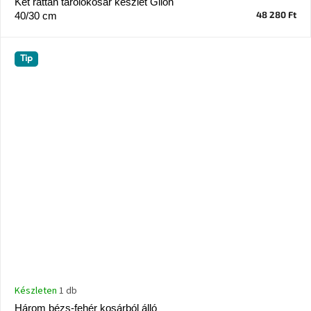
Két rattan tárolókosár készlet Gilon
48 280 Ft
40/30 cm
Tip
Készleten
1 db
Három bézs-fehér kosárból álló