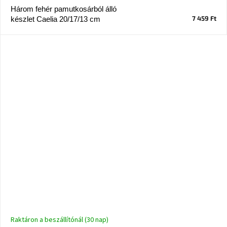
Nordic
Három fehér pamutkosárból álló
Design
7 459 Ft
készlet Caelia 20/17/13 cm
gyűjtemény
Kérésre
Márkák
Bejelentkezés
Raktáron a beszállítónál (30 nap)