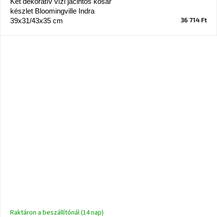
Két dekoratív vízi jácintos kosár
készlet Bloomingville Indra
36 714 Ft
39x31/43x35 cm
Raktáron a beszállítónál (14 nap)