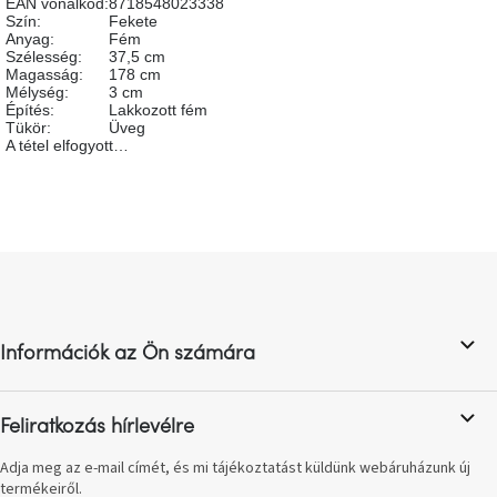
EAN vonalkód
:
8718548023338
A
Szín
:
Fekete
tűz
Anyag
:
Fém
mellett
Szélesség
:
37,5 cm
ülve
Magasság
:
178 cm
Mélység
:
3 cm
Építés
:
Lakkozott fém
Színes
Tükör
:
Üveg
belső
A tétel elfogyott…
tér
Woodman
kedvezményesen
L
á
Anyák
napja
b
l
Információk az Ön számára
é
Egy
c
étkező,
amely
szórakoztat!
Feliratkozás hírlevélre
Adja meg az e-mail címét, és mi tájékoztatást küldünk webáruházunk új
A
termékeiről.
8.