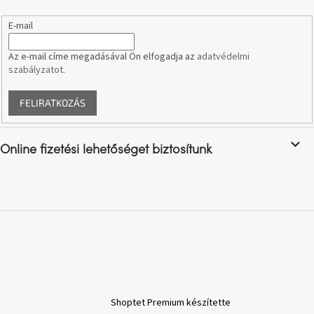
születésnap
megünneplése
E-mail
Az e-mail címe megadásával Ön elfogadja az
adatvédelmi
A
kedvenceid
szabályzatot
.
FELIRATKOZÁS
Hírek
Hoorns
Online fizetési lehetőséget biztosítunk
gyűjtemény
Karácsonyi
e-
utalványok
Formwood
kollekció
Most
Shoptet Premium készítette
repül