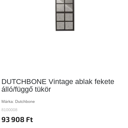
Vizsgálati
kategória
Designos
Valentin-
nap
Woodman
gyűjtemény
White
Label
Élő
DUTCHBONE Vintage ablak fekete
gyűjtemény
álló/függő tükör
Kave
Home
Márka:
Dutchbone
gyűjtemény
8100008
93 908 Ft
Richmond
gyűjtemény