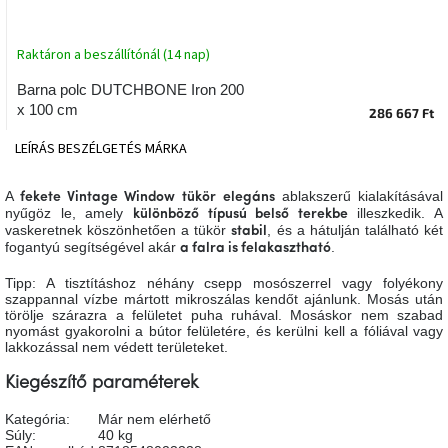
tér
Raktáron a beszállítónál (14 nap)
Ipari
stílus
Barna polc DUTCHBONE Iron 200
x 100 cm
286 667 Ft
Tervezés
Valentin-
LEÍRÁS
BESZÉLGETÉS
MÁRKA
nap
A
ablakszerű kialakításával
fekete Vintage Window tükör
elegáns
nyűgöz le, amely
illeszkedik. A
Szent
különböző típusú belső terekbe
Patrik
vaskeretnek köszönhetően a tükör
, és a hátulján található két
stabil
fogantyú segítségével akár
.
a falra is felakasztható
Tipp: A tisztításhoz néhány csepp mosószerrel vagy folyékony
Belső
tér
szappannal vízbe mártott mikroszálas kendőt ajánlunk. Mosás után
tavaszi
törölje szárazra a felületet puha ruhával. Mosáskor nem szabad
színekben
nyomást gyakorolni a bútor felületére, és kerülni kell a fóliával vagy
lakkozással nem védett területeket.
Tavasz
Kiegészítő paraméterek
az
asztalon
Kategória
:
Már nem elérhető
Súly
:
40 kg