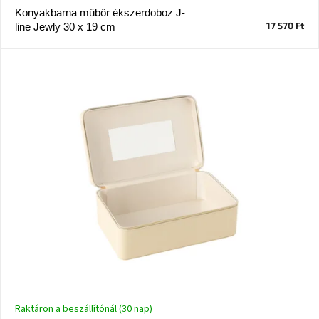
Konyakbarna műbőr ékszerdoboz J-
17 570 Ft
line Jewly 30 x 19 cm
J-
line
gyűjtemény
Tenzo
gyűjtemény
Ame
Yens
gyűjtemény
Szezonális
eladás
Trendek
2022
Bohém
stílusú
Raktáron a beszállítónál (30 nap)
belső