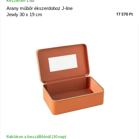
Készleten
1 db
Vizsgálati
Arany műbőr ékszerdoboz J-line
kategória
17 570 Ft
Jewly 30 x 19 cm
Designos
Valentin-
nap
Woodman
gyűjtemény
White
Label
Élő
gyűjtemény
Kave
Home
gyűjtemény
Richmond
gyűjtemény
Raktáron a beszállítónál (30 nap)