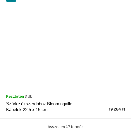
Készleten
3 db
Szürke ékszerdoboz Bloomingville
19 264 Ft
Kábelek 22,5 x 15 cm
összesen
17
termék
L