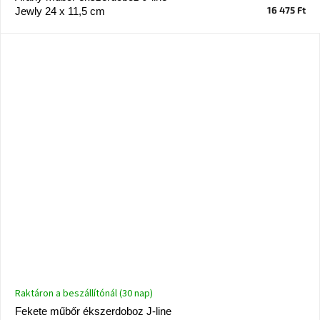
születésnap
16 475 Ft
Jewly 24 x 11,5 cm
megünneplése
A
kedvenceid
Hírek
Hoorns
gyűjtemény
Karácsonyi
e-
utalványok
Formwood
kollekció
Raktáron a beszállítónál (30 nap)
Most
Fekete műbőr ékszerdoboz J-line
repül