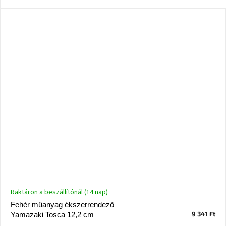
Ghado
gyűjtemény
-
Fő
kategóriák
-
Otthon
a
tavasz
színeiben
-20%
a
kiválasztott
márkákra
–
Ez
az
akció
már
Raktáron a beszállítónál (14 nap)
véget
ért
Fehér műanyag ékszerrendező
9 341 Ft
Yamazaki Tosca 12,2 cm