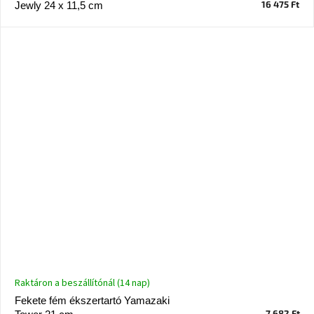
16 475 Ft
Jewly 24 x 11,5 cm
A
nyári
hullámon
Fedezze
fel
sötét
oldalát
Kis
részlet,
nagy
változás
Mesonica
gyűjtemény
Alvópárna
Raktáron a beszállítónál (14 nap)
Fekete fém ékszertartó Yamazaki
ARBYD
7 682 Ft