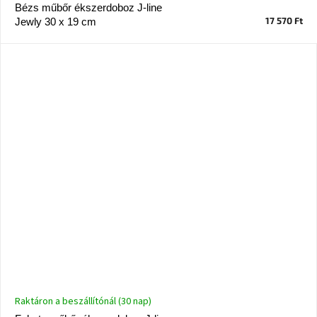
tér
Bézs műbőr ékszerdoboz J-line
17 570 Ft
Jewly 30 x 19 cm
Ipari
stílus
Tervezés
Valentin-
nap
Szent
Patrik
Belső
tér
tavaszi
színekben
Tavasz
az
asztalon
Raktáron a beszállítónál (30 nap)