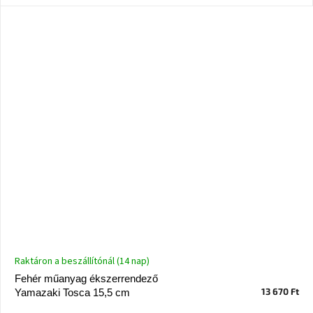
Nordic
Design
gyűjtemény
Kérésre
Márkák
Bejelentkezés
Raktáron a beszállítónál (14 nap)
Fehér műanyag ékszerrendező
13 670 Ft
Yamazaki Tosca 15,5 cm