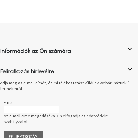
i
s
t
a
L
i
á
r
b
á
n
l
y
Információk az Ön számára
é
í
c
t
á
Feliratkozás hírlevélre
s
e
Adja meg az e-mail címét, és mi tájékoztatást küldünk webáruházunk új
l
termékeiről.
e
m
E-mail
e
i
Az e-mail címe megadásával Ön elfogadja az
adatvédelmi
szabályzatot
.
FELIRATKOZÁS