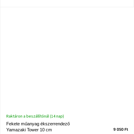
Windsor
&
Co
kollekció
-15%
a
kiválasztott
dizájner
termékekre
Dan-
Form
kedvezményesen
Scandi
gyűjtemény
Devichy
Raktáron a beszállítónál (14 nap)
gyűjtemény
Fekete műanyag ékszerrendező
9 050 Ft
Yamazaki Tower 10 cm