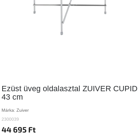
Vizsgálati
kategória
Designos
Valentin-
nap
Woodman
gyűjtemény
White
Label
Élő
Ezüst üveg oldalasztal ZUIVER CUPID
gyűjtemény
43 cm
Kave
Home
Márka:
Zuiver
gyűjtemény
2300039
44 695 Ft
Richmond
gyűjtemény