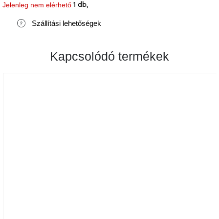
Jelenleg nem elérhető
1 db
J-
Szállítási lehetőségek
line
gyűjtemény
A tétel elfogyott…
Kapcsolódó termékek
Tenzo
gyűjtemény
Ame
Yens
gyűjtemény
Szezonális
eladás
Trendek
2022
Bohém
stílusú
belső