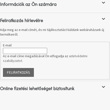
l
születésnap
Információk az Ön számára
é
megünneplése
c
A
Feliratkozás hírlevélre
kedvenceid
Adja meg az e-mail címét, és mi tájékoztatást küldünk webáruházunk új
termékeiről.
Hírek
E-mail
Hoorns
gyűjtemény
Az e-mail címe megadásával Ön elfogadja az
adatvédelmi
szabályzatot
.
Karácsonyi
e-
FELIRATKOZÁS
utalványok
Formwood
Online fizetési lehetőséget biztosítunk
kollekció
Most
repül