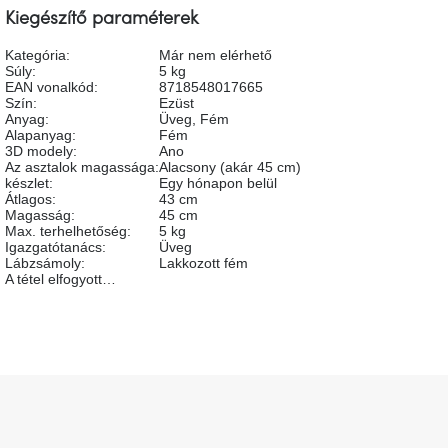
A
Kiegészítő paraméterek
tűz
mellett
Kategória
:
Már nem elérhető
ülve
Súly
:
5 kg
EAN vonalkód
:
8718548017665
Szín
:
Ezüst
Színes
Anyag
:
Üveg, Fém
belső
Alapanyag
:
Fém
tér
3D modely
:
Ano
Az asztalok magassága
:
Alacsony (akár 45 cm)
készlet
:
Egy hónapon belül
Woodman
Átlagos
:
43 cm
kedvezményesen
Magasság
:
45 cm
Max. terhelhetőség
:
5 kg
Igazgatótanács
:
Üveg
Lábzsámoly
:
Lakkozott fém
Anyák
napja
A tétel elfogyott…
Egy
étkező,
amely
szórakoztat!
L
á
b
A
8.