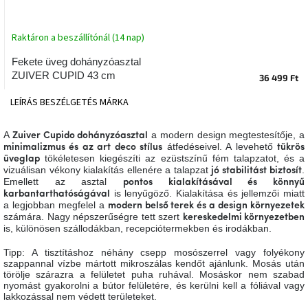
tér
Raktáron a beszállítónál (14 nap)
Ipari
stílus
Fekete üveg dohányzóasztal
ZUIVER CUPID 43 cm
36 499 Ft
Tervezés
Valentin-
LEÍRÁS
BESZÉLGETÉS
MÁRKA
nap
A
a modern design megtestesítője, a
Zuiver Cupido dohányzóasztal
átfedéseivel. A levehető
Szent
minimalizmus és az art deco stílus
tükrös
Patrik
tökéletesen kiegészíti az ezüstszínű fém talapzatot, és a
üveglap
vizuálisan vékony kialakítás ellenére a talapzat
.
jó stabilitást
biztosít
Emellett az asztal
pontos kialakításával és könnyű
is lenyűgöző. Kialakítása és jellemzői miatt
karbantarthatóságával
Belső
tér
a legjobban megfelel a
modern belső terek és a design környezetek
tavaszi
számára. Nagy népszerűségre tett szert
kereskedelmi környezetben
színekben
is, különösen szállodákban, recepciótermekben és irodákban.
Tipp: A tisztításhoz néhány csepp mosószerrel vagy folyékony
Tavasz
szappannal vízbe mártott mikroszálas kendőt ajánlunk. Mosás után
az
törölje szárazra a felületet puha ruhával. Mosáskor nem szabad
asztalon
nyomást gyakorolni a bútor felületére, és kerülni kell a fóliával vagy
lakkozással nem védett területeket.