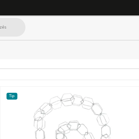
Szobrok
Fali dekoráció
SZŰRŐ MEGJELENÍTÉSE
Tip