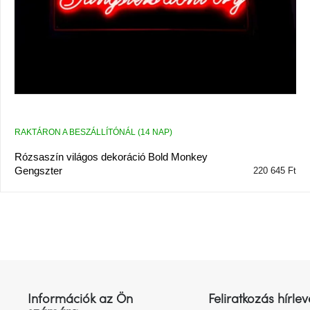
l
i
s
t
á
j
a
RAKTÁRON A BESZÁLLÍTÓNÁL (14 NAP)
Rózsaszín világos dekoráció Bold Monkey
Gengszter
220 645 Ft
L
á
b
l
Információk az Ön
Feliratkozás hírlev
é