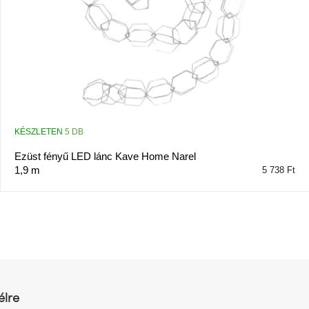
KÉSZLETEN
5 DB
Ezüst fényű LED lánc Kave Home Narel
1,9 m
5 738 Ft
L
i
s
t
a
i
r
élre
á