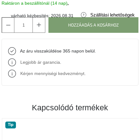
Raktáron a beszállítónál (14 nap)
J-
Szállítási lehetőségek
várható kézbesítés:
2026.08.31
line
gyűjtemény
HOZZÁADÁS A KOSÁRHOZ
Tenzo
gyűjtemény
Az áru visszaküldése 365 napon belül.
Ame
Legjobb ár garancia
.
Yens
gyűjtemény
Kérjen mennyiségi kedvezményt
.
Szezonális
eladás
Kapcsolódó termékek
Trendek
2022
Tip
Bohém
stílusú
belső