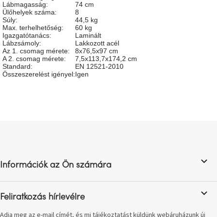
Lábmagasság
:
74 cm
születésnap
megünneplése
Ülőhelyek száma
:
8
Súly
:
44,5 kg
Max. terhelhetőség
:
60 kg
Igazgatótanács
:
Laminált
A
Lábzsámoly
:
Lakkozott acél
kedvenceid
Az 1. csomag mérete
:
8x76,5x97 cm
A 2. csomag mérete
:
7,5x113,7x174,2 cm
Standard
:
EN 12521-2010
Hírek
Összeszerelést igényel
:
Igen
Hoorns
gyűjtemény
L
Karácsonyi
á
e-
utalványok
b
l
Információk az Ön számára
é
Formwood
c
kollekció
Feliratkozás hírlevélre
Most
repül
Adja meg az e-mail címét, és mi tájékoztatást küldünk webáruházunk új