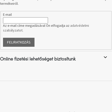
termékeiről.
A
E-mail
nyári
hullámon
Az e-mail címe megadásával Ön elfogadja az
adatvédelmi
szabályzatot
.
Fedezze
fel
sötét
FELIRATKOZÁS
oldalát
Kis
Online fizetési lehetőséget biztosítunk
részlet,
nagy
változás
Mesonica
gyűjtemény
Alvópárna
ARBYD