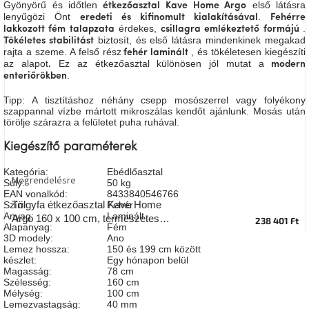
Gyönyörű és időtlen
első látásra
étkezőasztal
Kave Home Argo
A
lenyűgözi Önt
.
eredeti és kifinomult kialakításával
Fehérre
tűz
érdekes,
.
mellett
lakkozott fém talapzata
csillagra emlékeztető formájú
ülve
biztosít, és első látásra mindenkinek megakad
Tökéletes stabilitást
rajta a szeme. A felső rész
, és tökéletesen kiegészíti
fehér laminált
az alapot
Ez az étkezőasztal különösen jól mutat a
.
modern
.
enteriőrökben
Színes
belső
tér
Tipp: A tisztításhoz néhány csepp mosószerrel vagy folyékony
szappannal vízbe mártott mikroszálas kendőt ajánlunk. Mosás után
törölje szárazra a felületet puha ruhával.
Woodman
kedvezményesen
Kiegészítő paraméterek
Kategória
:
Ebédlőasztal
Megrendelésre
Anyák
Súly
:
50 kg
napja
EAN vonalkód
:
8433840546766
Tölgyfa étkezőasztal Kave Home
Szín
:
Fehér
Anyag
:
Laminált
Argo 160 x 100 cm, természetes
238 401 Ft
Alapanyag
:
Fém
Egy
fém talppal
3D modely
:
Ano
étkező,
amely
Lemez hossza
:
150 és 199 cm között
szórakoztat!
készlet
:
Egy hónapon belül
Magasság
:
78 cm
Szélesség
:
160 cm
Mélység
:
100 cm
A
Lemezvastagság
:
40 mm
8.