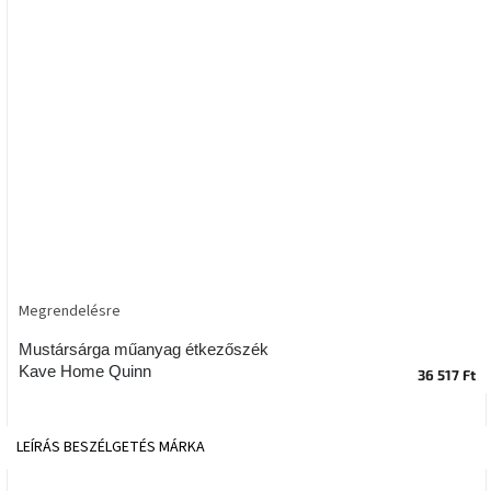
tér
Ipari
stílus
Tervezés
Valentin-
nap
Szent
Patrik
Megrendelésre
Belső
tér
tavaszi
Mustársárga műanyag étkezőszék
színekben
Kave Home Quinn
36 517 Ft
Tavasz
az
LEÍRÁS
BESZÉLGETÉS
MÁRKA
asztalon