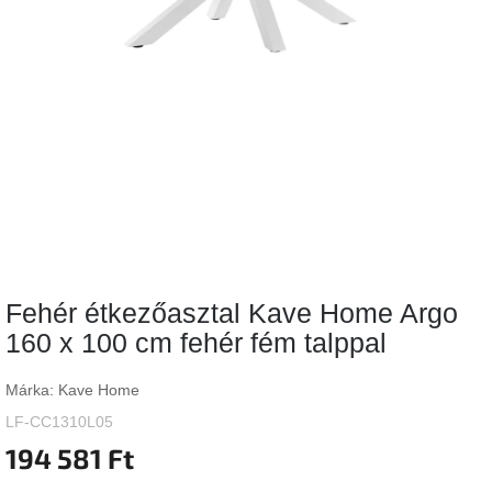
Vizsgálati
kategória
Designos
Valentin-
nap
Woodman
gyűjtemény
White
Label
Élő
Fehér étkezőasztal Kave Home Argo
gyűjtemény
160 x 100 cm fehér fém talppal
Kave
Home
Márka:
Kave Home
gyűjtemény
LF-CC1310L05
194 581 Ft
Richmond
gyűjtemény