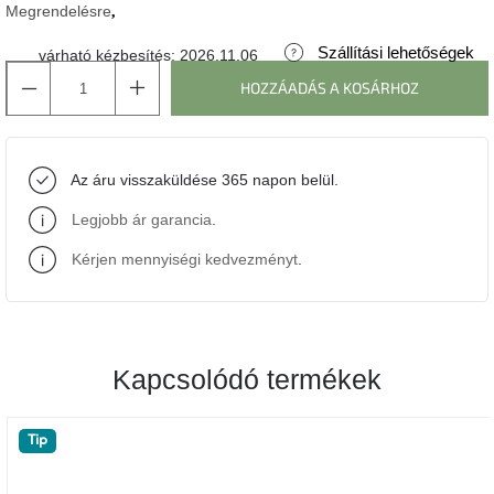
Megrendelésre
J-
Szállítási lehetőségek
várható kézbesítés:
2026.11.06
line
gyűjtemény
HOZZÁADÁS A KOSÁRHOZ
Tenzo
gyűjtemény
Az áru visszaküldése 365 napon belül.
Ame
Legjobb ár garancia
.
Yens
gyűjtemény
Kérjen mennyiségi kedvezményt
.
Szezonális
eladás
Kapcsolódó termékek
Trendek
2022
Tip
Bohém
stílusú
belső