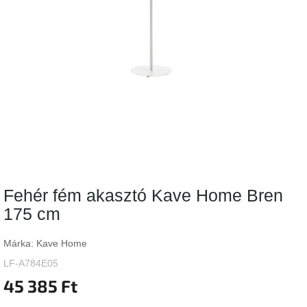
Vizsgálati
kategória
Designos
Valentin-
nap
Woodman
gyűjtemény
White
Label
Élő
Fehér fém akasztó Kave Home Bren
gyűjtemény
175 cm
Kave
Home
Márka:
Kave Home
gyűjtemény
LF-A784E05
45 385 Ft
Richmond
gyűjtemény