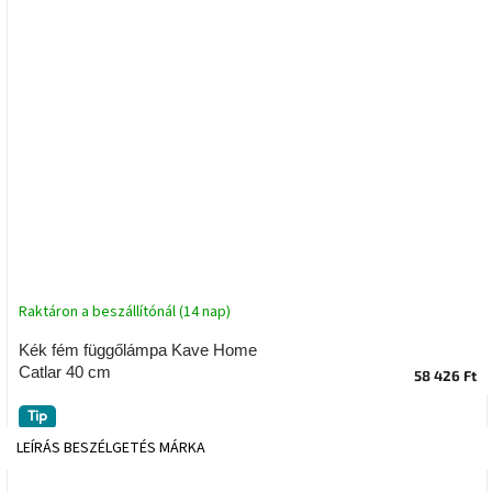
tér
Ipari
stílus
Tervezés
Valentin-
nap
Szent
Patrik
Raktáron a beszállítónál (14 nap)
Belső
tér
tavaszi
Kék fém függőlámpa Kave Home
színekben
Catlar 40 cm
58 426 Ft
Tavasz
Tip
az
LEÍRÁS
BESZÉLGETÉS
MÁRKA
asztalon