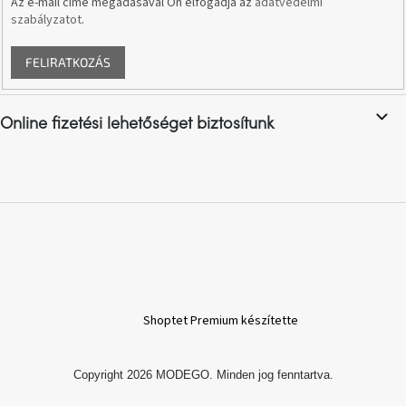
Az e-mail címe megadásával Ön elfogadja az
adatvédelmi
szabályzatot
.
A
nyári
FELIRATKOZÁS
hullámon
Fedezze
Online fizetési lehetőséget biztosítunk
fel
sötét
oldalát
Kis
részlet,
nagy
változás
Mesonica
gyűjtemény
Shoptet Premium készítette
Alvópárna
Copyright 2026
MODEGO
. Minden jog fenntartva.
ARBYD