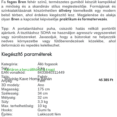
Fa
fehér színű, természetes gumiból készült kampókkal
fogas Bren
A
a minőség és a skandináv stílus megtestesítője. Formájának és
tűz
színkialakításának köszönhetően
kiemelkedik egy modern
állvány
mellett
ülve
belső térben, ahol érdekes kiegészítő lesz. Megjelenése és alakja
olyan
a kapcsolat képviselője
.
Bren
praktikum és formatervezés
Tipp: A portalanításhoz puha, csiszoló hatás nélküli portörlőt
Színes
ajánlunk. A tisztításhoz SOHA ne használjon agresszív vegyszereket
belső
tér
vagy súrolószereket. Javasoljuk, hogy a bútorokat ne helyezzék
nedves környezetbe vagy fűtőberendezések közelébe, ahol
deformáció és repedés keletkezhet.
Woodman
kedvezményesen
Kiegészítő paraméterek
Kategória
:
Álló fogasok
Súly
:
5 kg
Anyák
Raktáron a beszállítónál (14 nap)
EAN vonalkód
:
8433840311449
napja
Szín
:
Fehér
Művirág Kave Home Banán
45 385 Ft
Anyag
:
Fém
3D modely
:
Ano
Egy
Magasság
:
175 cm
étkező,
Szélesség
:
34 cm
amely
Mélység
:
32 cm
szórakoztat!
Súly
:
3,3 kg
Max. terhelhetőség
:
10 kg
Hooks
:
Gumi fa
A
Építés
:
Lakkozott fém
8.