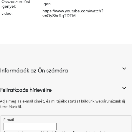
Összeszerelést
születésnap
Igen
igényel
:
megünneplése
https://www.youtube.com/watch?
videó
:
v=OyShrRqTDTM
A
kedvenceid
Hírek
L
á
b
Hoorns
gyűjtemény
l
Információk az Ön számára
é
c
Karácsonyi
e-
utalványok
Feliratkozás hírlevélre
Adja meg az e-mail címét, és mi tájékoztatást küldünk webáruházunk új
Formwood
termékeiről.
kollekció
E-mail
Most
repül