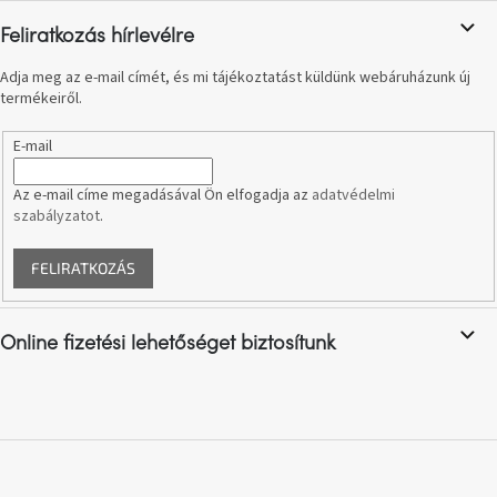
A
tűz
Feliratkozás hírlevélre
mellett
ülve
Adja meg az e-mail címét, és mi tájékoztatást küldünk webáruházunk új
termékeiről.
Színes
belső
E-mail
tér
Az e-mail címe megadásával Ön elfogadja az
adatvédelmi
szabályzatot
.
Woodman
kedvezményesen
FELIRATKOZÁS
Anyák
napja
Online fizetési lehetőséget biztosítunk
Egy
étkező,
amely
szórakoztat!
A
8.