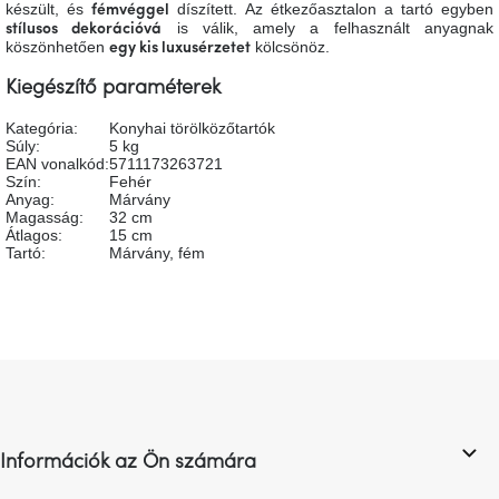
tér
készült, és
díszített. Az étkezőasztalon a tartó egyben
fémvéggel
is válik, amely a felhasznált anyagnak
stílusos dekorációvá
köszönhetően
kölcsönöz.
egy kis luxusérzetet
Ipari
stílus
Kiegészítő paraméterek
Kategória
:
Konyhai törölközőtartók
Súly
:
5 kg
Tervezés
Valentin-
EAN vonalkód
:
5711173263721
nap
Szín
:
Fehér
Anyag
:
Márvány
Magasság
:
32 cm
Átlagos
:
15 cm
Szent
Tartó
:
Márvány, fém
Patrik
Belső
tér
tavaszi
színekben
L
á
b
Tavasz
az
l
asztalon
Információk az Ön számára
é
c