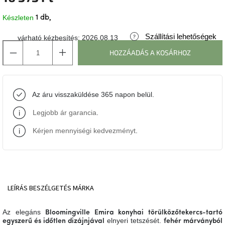
Készleten
1 db
J-
line
gyűjtemény
Szállítási lehetőségek
várható kézbesítés:
2026.08.13
HOZZÁADÁS A KOSÁRHOZ
Tenzo
gyűjtemény
Az áru visszaküldése 365 napon belül.
Ame
Yens
gyűjtemény
Legjobb ár garancia
.
Kérjen mennyiségi kedvezményt
.
Szezonális
eladás
Trendek
2022
LEÍRÁS
BESZÉLGETÉS
MÁRKA
Bohém
Az elegáns
Bloomingville Emira konyhai törülközőtekercs-tartó
stílusú
elnyeri tetszését.
egyszerű és időtlen dizájnjával
fehér márványból
belső