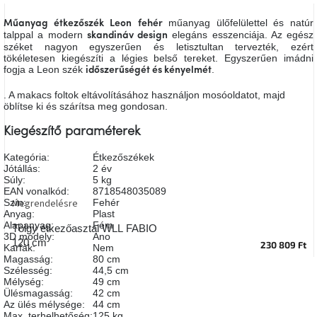
A
tűz
műanyag ülőfelülettel és natúr
Műanyag étkezőszék
Leon
fehér
mellett
talppal a modern
elegáns esszenciája. Az egész
skandináv design
ülve
széket nagyon egyszerűen és letisztultan tervezték, ezért
tökéletesen kiegészíti a légies belső tereket. Egyszerűen imádni
fogja a Leon szék
.
időszerűségét és kényelmét
Színes
belső
. A makacs foltok eltávolításához használjon mosóoldatot, majd
tér
öblítse ki és szárítsa meg gondosan.
Kiegészítő paraméterek
Woodman
kedvezményesen
Kategória
:
Étkezőszékek
Jótállás
:
2 év
Súly
:
5 kg
Anyák
EAN vonalkód
:
8718548035089
napja
Megrendelésre
Szín
:
Fehér
Anyag
:
Plast
Alapanyag
:
Fém
Tölgy étkezőasztal WLL FABIO
Egy
3D modely
:
Ano
120 cm
230 809 Ft
étkező,
Karfák
:
Nem
amely
Magasság
:
80 cm
szórakoztat!
Szélesség
:
44,5 cm
Mélység
:
49 cm
Ülésmagasság
:
42 cm
A
Az ülés mélysége
:
44 cm
8.
Max. terhelhetőség
:
125 kg