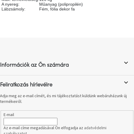
születésnap
A nyereg
:
Műanyag (polipropilén)
megünneplése
Lábzsámoly
:
Fém, fólia dekor fa
A
kedvenceid
L
Hírek
á
b
l
Hoorns
gyűjtemény
Információk az Ön számára
é
c
Karácsonyi
Feliratkozás hírlevélre
e-
utalványok
Adja meg az e-mail címét, és mi tájékoztatást küldünk webáruházunk új
termékeiről.
Formwood
kollekció
E-mail
Most
Az e-mail címe megadásával Ön elfogadja az
adatvédelmi
repül
szabályzatot
.