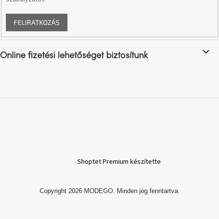
A
FELIRATKOZÁS
nyári
hullámon
Online fizetési lehetőséget biztosítunk
Fedezze
fel
sötét
oldalát
Kis
részlet,
nagy
változás
Mesonica
Shoptet Premium készítette
gyűjtemény
Copyright 2026
MODEGO
. Minden jog fenntartva.
Alvópárna
ARBYD