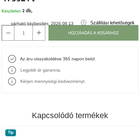
Készleten
2 db
J-
line
gyűjtemény
Szállítási lehetőségek
várható kézbesítés:
2026.08.13
HOZZÁADÁS A KOSÁRHOZ
Tenzo
gyűjtemény
Az áru visszaküldése 365 napon belül.
Ame
Yens
gyűjtemény
Legjobb ár garancia
.
Kérjen mennyiségi kedvezményt
.
Szezonális
eladás
Trendek
2022
Kapcsolódó termékek
Bohém
Tip
stílusú
belső