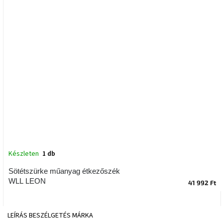
tér
Ipari
stílus
Tervezés
Valentin-
nap
Szent
Patrik
Belső
tér
Készleten
1 db
tavaszi
színekben
Sötétszürke műanyag étkezőszék
WLL LEON
41 992 Ft
Tavasz
az
asztalon
LEÍRÁS
BESZÉLGETÉS
MÁRKA