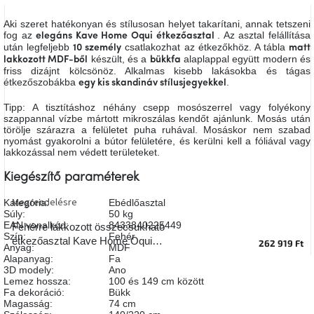
A
tűz
Aki szeret hatékonyan és stílusosan helyet takarítani, annak tetszeni
mellett
fog az
. Az asztal felállítása
elegáns Kave Home Oqui étkezőasztal
ülve
után legfeljebb
csatlakozhat az étkezőkhöz. A tábla
10 személy
matt
készült, és a
alaplappal együtt modern és
lakkozott MDF-ből
bükkfa
friss dizájnt kölcsönöz. Alkalmas kisebb lakásokba és tágas
Színes
étkezőszobákba
.
egy kis skandináv stílusjegyekkel
belső
tér
Tipp: A tisztításhoz néhány csepp mosószerrel vagy folyékony
szappannal vízbe mártott mikroszálas kendőt ajánlunk. Mosás után
törölje szárazra a felületet puha ruhával. Mosáskor nem szabad
Woodman
nyomást gyakorolni a bútor felületére, és kerülni kell a fóliával vagy
kedvezményesen
lakkozással nem védett területeket.
Kiegészítő paraméterek
Anyák
napja
Megrendelésre
Kategória
:
Ebédlőasztal
Súly
:
50 kg
EAN vonalkód
:
8433840225449
Fehérre lakkozott összecsukható
Egy
Szín
:
Fehér
étkezőasztal Kave Home Oqui
étkező,
262 919 Ft
Anyag
:
MDF
amely
120/200 x 120 cm
Alapanyag
:
Fa
szórakoztat!
3D modely
:
Ano
Lemez hossza
:
100 és 149 cm között
Fa dekoráció
:
Bükk
A
Magasság
:
74 cm
8.