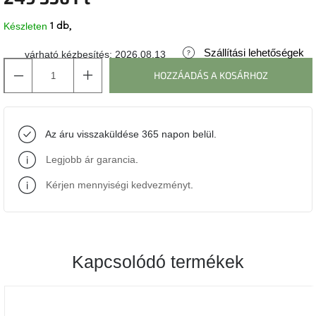
Készleten
1 db
J-
line
gyűjtemény
Szállítási lehetőségek
várható kézbesítés:
2026.08.13
HOZZÁADÁS A KOSÁRHOZ
Tenzo
gyűjtemény
Az áru visszaküldése 365 napon belül.
Ame
Yens
gyűjtemény
Legjobb ár garancia
.
Kérjen mennyiségi kedvezményt
.
Szezonális
eladás
Trendek
2022
Kapcsolódó termékek
Bohém
stílusú
belső