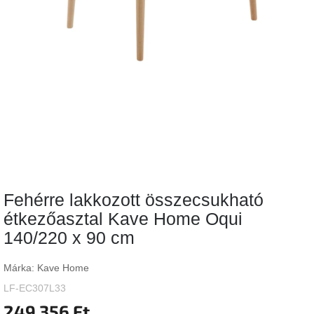
Vizsgálati
kategória
Designos
Valentin-
nap
Woodman
gyűjtemény
White
Label
Élő
Fehérre lakkozott összecsukható
gyűjtemény
étkezőasztal Kave Home Oqui
140/220 x 90 cm
Kave
Home
gyűjtemény
Márka:
Kave Home
LF-EC307L33
Richmond
gyűjtemény
249 356 Ft