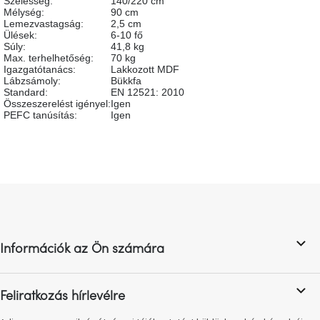
Szélesség
:
140/220 cm
születésnap
Mélység
:
90 cm
megünneplése
Lemezvastagság
:
2,5 cm
Ülések
:
6-10 fő
Súly
:
41,8 kg
A
Max. terhelhetőség
:
70 kg
kedvenceid
Igazgatótanács
:
Lakkozott MDF
Lábzsámoly
:
Bükkfa
Standard
:
EN 12521: 2010
Összeszerelést igényel
:
Igen
Hírek
PEFC tanúsítás
:
Igen
Hoorns
gyűjtemény
L
Karácsonyi
e-
á
utalványok
b
l
Információk az Ön számára
é
Formwood
kollekció
c
Feliratkozás hírlevélre
Most
repül