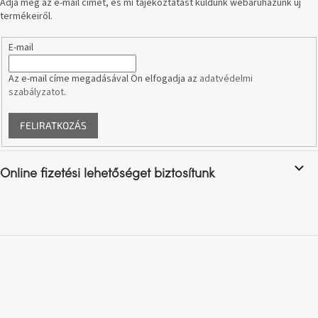
Adja meg az e-mail címét, és mi tájékoztatást küldünk webáruházunk új
termékeiről.
A
nyári
E-mail
hullámon
Az e-mail címe megadásával Ön elfogadja az
adatvédelmi
Fedezze
szabályzatot
.
fel
sötét
oldalát
FELIRATKOZÁS
Kis
részlet,
Online fizetési lehetőséget biztosítunk
nagy
változás
Mesonica
gyűjtemény
Alvópárna
ARBYD