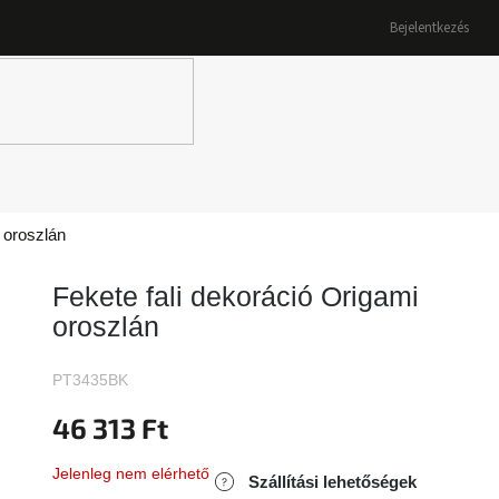
Bejelentkezés
K
 oroszlán
Fekete fali dekoráció Origami
oroszlán
PT3435BK
46 313 Ft
Jelenleg nem elérhető
Szállítási lehetőségek