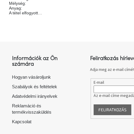
Mélység
:
Anyag
:
A tétel elfogyott…
L
á
b
l
Információk az Ön
Feliratkozás hírlev
é
számára
c
Adja meg az e-mail címét
Hogyan vásároljunk
E-mail
Szabályok és feltételek
Az e-mail címe megadá
Adatvédelmi irányelvek
Reklamáció és
FELIRATKOZÁS
termékvisszaküldés
Kapcsolat