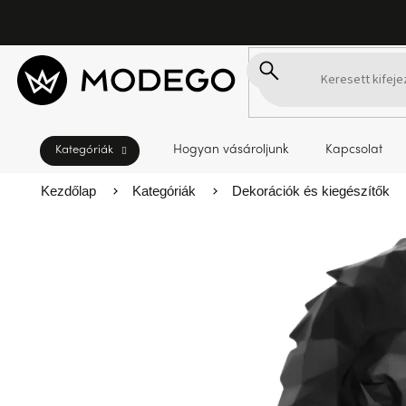
Ugrás
a
fő
tartalomhoz
Hogyan vásároljunk
Kapcsolat
Kezdőlap
Kategóriák
Dekorációk és kiegészítők