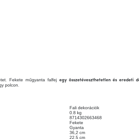
tet.
Fekete műgyanta falfej
egy összetéveszthetetlen és eredeti 
gy polcon.
Fali dekorációk
0.8 kg
8714302663468
Fekete
Gyanta
36,2 cm
22,5 cm