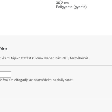
36,2 cm
Poligyanta (gyanta)
élre
, és mi tájékoztatást küldünk webáruházunk új termékeiről.
sával Ön elfogadja az
adatvédelmi szabályzatot
.