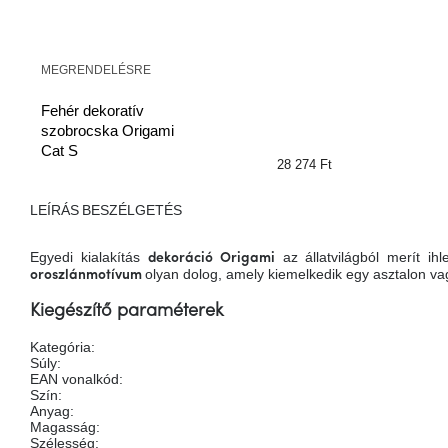
MEGRENDELÉSRE
Fehér dekoratív
szobrocska Origami
Cat S
28 274 Ft
LEÍRÁS
BESZÉLGETÉS
Egyedi kialakítás
az állatvilágból merít ihle
dekoráció Origami
olyan dolog, amely kiemelkedik egy asztalon va
oroszlánmotívum
Kiegészítő paraméterek
Kategória
:
Súly
:
EAN vonalkód
:
Szín
:
Anyag
:
Magasság
:
Szélesség
: