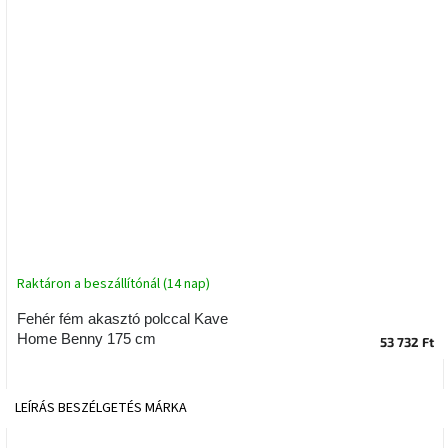
tér
Ipari
stílus
Tervezés
Valentin-
nap
Szent
Patrik
Raktáron a beszállítónál (14 nap)
Belső
tér
tavaszi
Fehér fém akasztó polccal Kave
színekben
Home Benny 175 cm
53 732 Ft
Tavasz
az
LEÍRÁS
BESZÉLGETÉS
MÁRKA
asztalon