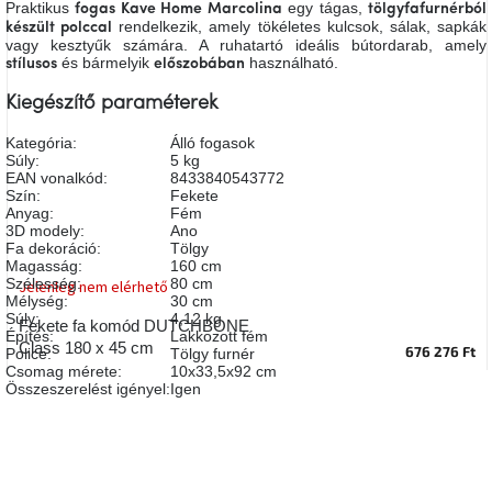
Praktikus
egy tágas,
fogas Kave Home Marcolina
tölgyfafurnérból
A
rendelkezik, amely tökéletes kulcsok, sálak, sapkák
készült polccal
tűz
vagy kesztyűk számára. A ruhatartó ideális bútordarab, amely
mellett
ülve
és bármelyik
használható.
stílusos
előszobában
Kiegészítő paraméterek
Színes
belső
Kategória
:
Álló fogasok
tér
Súly
:
5 kg
EAN vonalkód
:
8433840543772
Szín
:
Fekete
Anyag
:
Fém
Woodman
kedvezményesen
3D modely
:
Ano
Fa dekoráció
:
Tölgy
Magasság
:
160 cm
Szélesség
:
80 cm
Jelenleg nem elérhető
Anyák
Mélység
:
30 cm
napja
Súly
:
4,12 kg
Fekete fa komód DUTCHBONE
Építés
:
Lakkozott fém
Class 180 x 45 cm
676 276 Ft
Police
:
Tölgy furnér
Egy
Csomag mérete
:
10x33,5x92 cm
étkező,
Összeszerelést igényel
:
Igen
amely
szórakoztat!
A
8.