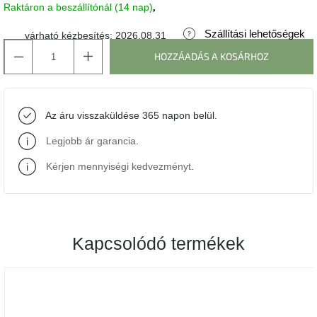
Raktáron a beszállítónál (14 nap)
J-
Szállítási lehetőségek
várható kézbesítés:
2026.08.31
line
gyűjtemény
HOZZÁADÁS A KOSÁRHOZ
Tenzo
gyűjtemény
Az áru visszaküldése 365 napon belül.
Ame
Legjobb ár garancia
.
Yens
gyűjtemény
Kérjen mennyiségi kedvezményt
.
Szezonális
eladás
Kapcsolódó termékek
Trendek
2022
Bohém
stílusú
belső