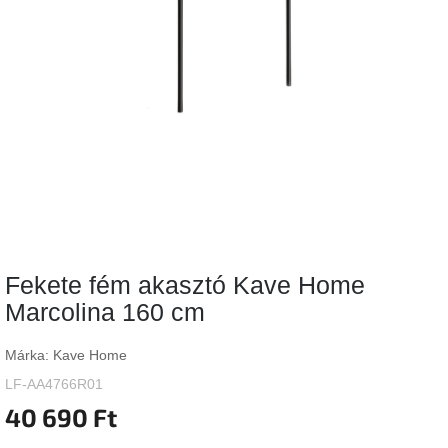
Vizsgálati
kategória
Designos
Valentin-
nap
Woodman
gyűjtemény
White
Label
Élő
Fekete fém akasztó Kave Home
gyűjtemény
Marcolina 160 cm
Kave
Home
Márka:
Kave Home
gyűjtemény
LF-AA4766R01
40 690 Ft
Richmond
gyűjtemény