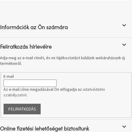
születésnap
L
megünneplése
á
b
l
A
kedvenceid
Információk az Ön számára
é
c
Hírek
Feliratkozás hírlevélre
Adja meg az e-mail címét, és mi tájékoztatást küldünk webáruházunk új
Hoorns
termékeiről.
gyűjtemény
E-mail
Karácsonyi
e-
utalványok
Az e-mail címe megadásával Ön elfogadja az
adatvédelmi
szabályzatot
.
Formwood
kollekció
FELIRATKOZÁS
Most
Online fizetési lehetőséget biztosítunk
repül