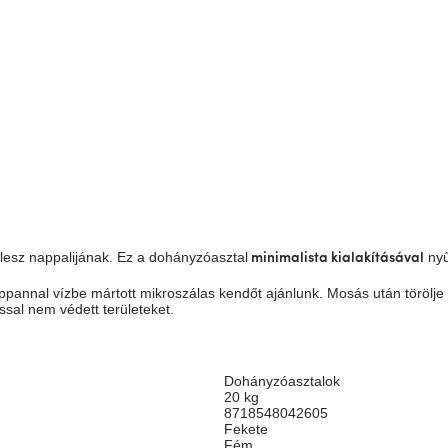
lesz nappalijának. Ez a dohányzóasztal
nyű
minimalista kialakításával
appannal vízbe mártott mikroszálas kendőt ajánlunk. Mosás után törölj
ással nem védett területeket.
Dohányzóasztalok
20 kg
8718548042605
Fekete
Fém