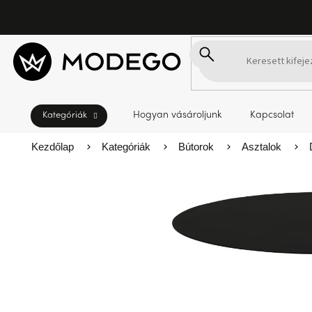
Ugrás
a
fő
tartalomhoz
Hogyan vásároljunk
Kapcsolat
Kezdőlap
Kategóriák
Bútorok
Asztalok