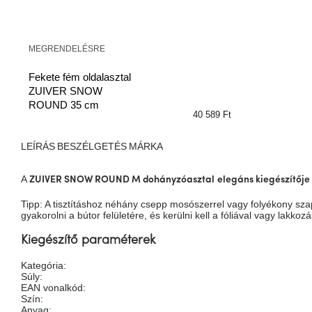
MEGRENDELÉSRE
Fekete fém oldalasztal
ZUIVER SNOW
ROUND 35 cm
40 589 Ft
LEÍRÁS
BESZÉLGETÉS
MÁRKA
A
ZUIVER SNOW ROUND M
dohányzóasztal
elegáns kiegészítője
Tipp: A tisztításhoz néhány csepp mosószerrel vagy folyékony sz
gyakorolni a bútor felületére, és kerülni kell a fóliával vagy lakkoz
Kiegészítő paraméterek
Kategória
:
Súly
:
EAN vonalkód
:
Szín
:
Anyag
: