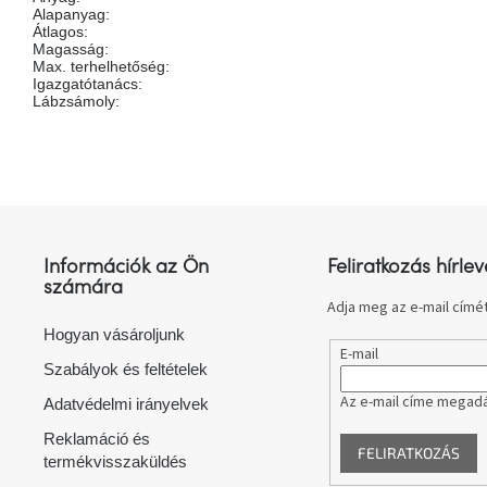
Alapanyag
:
Átlagos
:
Magasság
:
Max. terhelhetőség
:
Igazgatótanács
:
Lábzsámoly
:
L
á
b
l
Információk az Ön
Feliratkozás hírlev
é
számára
c
Adja meg az e-mail címét
Hogyan vásároljunk
E-mail
Szabályok és feltételek
Az e-mail címe megadá
Adatvédelmi irányelvek
Reklamáció és
FELIRATKOZÁS
termékvisszaküldés