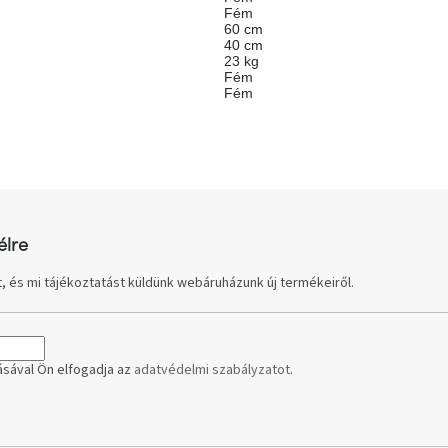
Fém
60 cm
40 cm
23 kg
Fém
Fém
élre
, és mi tájékoztatást küldünk webáruházunk új termékeiről.
sával Ön elfogadja az
adatvédelmi szabályzatot
.