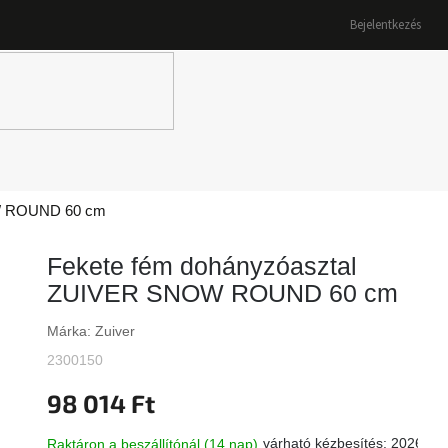
Bejelentkezés
K
OW ROUND 60 cm
Fekete fém dohányzóasztal
ZUIVER SNOW ROUND 60 cm
Márka:
Zuiver
2300150
98 014 Ft
várható kézbesítés:
2026.08
Raktáron a beszállítónál (14 nap)