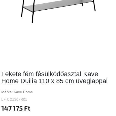
Vizsgálati
kategória
Designos
Valentin-
nap
Woodman
gyűjtemény
White
Label
Élő
Fekete fém fésülködőasztal Kave
gyűjtemény
Home Duilia 110 x 85 cm üveglappal
Kave
Home
Márka:
Kave Home
gyűjtemény
LF-CC1307R01
147 175 Ft
Richmond
gyűjtemény