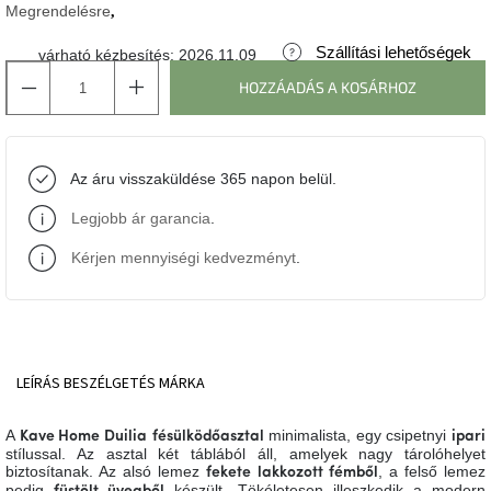
Megrendelésre
J-
Szállítási lehetőségek
várható kézbesítés:
2026.11.09
line
gyűjtemény
HOZZÁADÁS A KOSÁRHOZ
Tenzo
gyűjtemény
Az áru visszaküldése 365 napon belül.
Ame
Legjobb ár garancia
.
Yens
gyűjtemény
Kérjen mennyiségi kedvezményt
.
Szezonális
eladás
Trendek
LEÍRÁS
BESZÉLGETÉS
MÁRKA
2022
A
minimalista, egy csipetnyi
Kave Home Duilia
fésülködőasztal
ipari
Bohém
stílussal. Az asztal két táblából áll, amelyek nagy tárolóhelyet
stílusú
biztosítanak. Az alsó lemez
, a felső lemez
fekete lakkozott fémből
belső
pedig
készült. Tökéletesen illeszkedik a modern