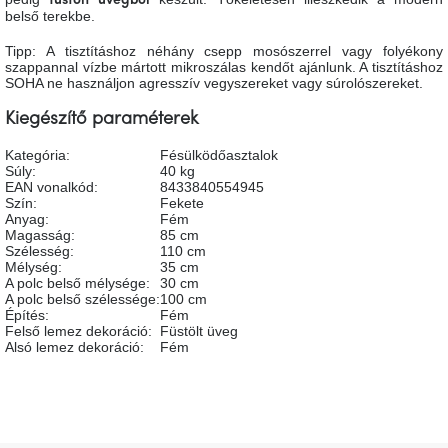
füstölt üvegből
tér
belső terekbe.
Tipp: A tisztításhoz néhány csepp mosószerrel vagy folyékony
Ipari
szappannal vízbe mártott mikroszálas kendőt ajánlunk. A tisztításhoz
stílus
SOHA ne használjon agresszív vegyszereket vagy súrolószereket.
Kiegészítő paraméterek
Tervezés
Valentin-
Kategória
:
Fésülködőasztalok
nap
Súly
:
40 kg
EAN vonalkód
:
8433840554945
Szín
:
Fekete
Szent
Anyag
:
Fém
Patrik
Magasság
:
85 cm
Szélesség
:
110 cm
Mélység
:
35 cm
A polc belső mélysége
:
30 cm
Belső
tér
A polc belső szélessége
:
100 cm
tavaszi
Építés
:
Fém
színekben
Felső lemez dekoráció
:
Füstölt üveg
Alsó lemez dekoráció
:
Fém
Tavasz
az
asztalon