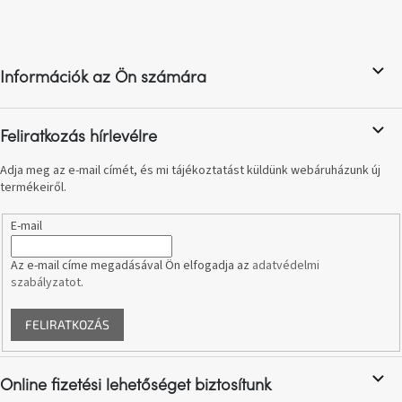
L
A
á
tűz
mellett
b
ülve
l
Információk az Ön számára
é
Színes
c
belső
tér
Feliratkozás hírlevélre
Adja meg az e-mail címét, és mi tájékoztatást küldünk webáruházunk új
Woodman
termékeiről.
kedvezményesen
E-mail
Anyák
napja
Az e-mail címe megadásával Ön elfogadja az
adatvédelmi
szabályzatot
.
Egy
étkező,
amely
FELIRATKOZÁS
szórakoztat!
Online fizetési lehetőséget biztosítunk
A
8.