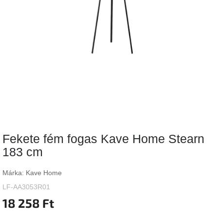
Vizsgálati
kategória
Designos
Valentin-
nap
Woodman
gyűjtemény
White
Label
Élő
Fekete fém fogas Kave Home Stearn
gyűjtemény
183 cm
Kave
Home
Márka:
Kave Home
gyűjtemény
LF-AA3053R01
18 258 Ft
Richmond
gyűjtemény