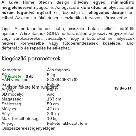
A
design
Kave Home Stearn
állvány
egyedi
minimalista
A
nyűgöz le. Az egyszerű
, amelyet az alján
megjelenésével
kialakítás
tűz
, biztosítja a
és
mellett
három fogantyú egészít ki
jellegzetes
designt
ülve
. Az akasztó tökéletesen illeszkedik a tervezési környezetbe.
stílust
Tipp: A portalanításhoz puha, csiszoló hatás nélküli portörlőt
ajánlunk. A tisztításhoz SOHA ne használjon agresszív vegyszereket
Színes
belső
vagy súrolószereket. Javasoljuk, hogy a bútorokat ne helyezzék
tér
nedves környezetbe vagy fűtőberendezések közelébe, ahol
deformáció és repedés keletkezhet.
Kiegészítő paraméterek
Woodman
kedvezményesen
Kategória
:
Álló fogasok
Súly
:
5 kg
Készleten
3 db
EAN vonalkód
:
8433840531762
Anyák
napja
Szín
:
Fekete
Vilson fekete fém ruhatartó
19 846 Ft
Anyag
:
Fém
3D modely
:
Ano
Magasság
:
183 cm
Egy
Szélesség
:
50 cm
étkező,
Mélység
:
42 cm
amely
Súly
:
2,6 kg
szórakoztat!
Max. terhelhetőség
:
10 kg
Anyag
:
Fekete lakkozott fém
Összeszerelést igényel
:
Igen
A
8.