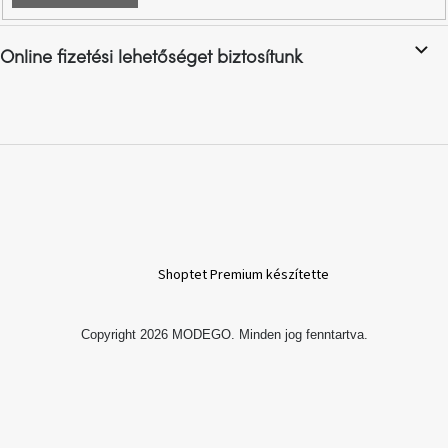
A
Online fizetési lehetőséget biztosítunk
nyári
hullámon
Fedezze
fel
sötét
oldalát
Kis
részlet,
nagy
változás
Shoptet Premium készítette
Mesonica
Copyright 2026
MODEGO
. Minden jog fenntartva.
gyűjtemény
Alvópárna
ARBYD