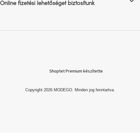
Online fizetési lehetőséget biztosítunk
A
nyári
hullámon
Fedezze
fel
sötét
oldalát
Kis
Shoptet Premium készítette
részlet,
nagy
változás
Copyright 2026
MODEGO
. Minden jog fenntartva.
Mesonica
gyűjtemény
Alvópárna
ARBYD