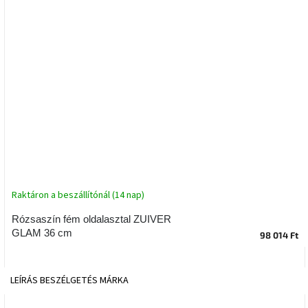
tér
Ipari
stílus
Tervezés
Valentin-
nap
Szent
Patrik
Raktáron a beszállítónál (14 nap)
Belső
tér
tavaszi
Rózsaszín fém oldalasztal ZUIVER
színekben
GLAM 36 cm
98 014 Ft
Tavasz
az
LEÍRÁS
BESZÉLGETÉS
MÁRKA
asztalon