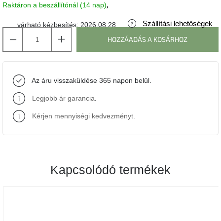
Raktáron a beszállítónál (14 nap)
J-
Szállítási lehetőségek
várható kézbesítés:
2026.08.28
line
gyűjtemény
HOZZÁADÁS A KOSÁRHOZ
Tenzo
gyűjtemény
Az áru visszaküldése 365 napon belül.
Ame
Legjobb ár garancia
.
Yens
gyűjtemény
Kérjen mennyiségi kedvezményt
.
Szezonális
eladás
Kapcsolódó termékek
Trendek
2022
Bohém
stílusú
belső