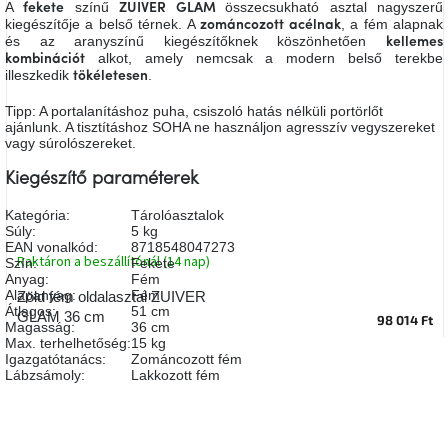
A
színű
összecsukható asztal nagyszerű
fekete
ZUIVER GLAM
A
kiegészítője a belső térnek. A
, a fém alapnak
zománcozott acélnak
tűz
és az aranyszínű kiegészítőknek köszönhetően
mellett
kellemes
ülve
alkot, amely nemcsak a modern belső terekbe
kombinációt
illeszkedik
.
tökéletesen
Tipp: A portalanításhoz puha, csiszoló hatás nélküli portörlőt
Színes
belső
ajánlunk. A tisztításhoz SOHA ne használjon agresszív vegyszereket
tér
vagy súrolószereket.
Kiegészítő paraméterek
Woodman
kedvezményesen
Kategória
:
Tárolóasztalok
Súly
:
5 kg
EAN vonalkód
:
8718548047273
Raktáron a beszállítónál (14 nap)
Szín
:
Fekete
Anyák
napja
Anyag
:
Fém
Alapanyag
:
Fém
Zöld fém oldalasztal ZUIVER
Átlagos
:
51 cm
GLAM 36 cm
98 014 Ft
Magasság
:
36 cm
Egy
Max. terhelhetőség
:
15 kg
étkező,
Igazgatótanács
:
Zománcozott fém
amely
szórakoztat!
Lábzsámoly
:
Lakkozott fém
A
8.