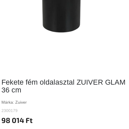
Vizsgálati
kategória
Designos
Valentin-
nap
Woodman
gyűjtemény
White
Label
Élő
Fekete fém oldalasztal ZUIVER GLAM
gyűjtemény
36 cm
Kave
Home
Márka:
Zuiver
gyűjtemény
2300179
98 014 Ft
Richmond
gyűjtemény