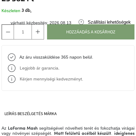
Készleten
3 db
J-
line
gyűjtemény
Szállítási lehetőségek
várható kézbesítés:
2026.08.13
HOZZÁADÁS A KOSÁRHOZ
Tenzo
gyűjtemény
Az áru visszaküldése 365 napon belül.
Ame
Yens
gyűjtemény
Legjobb ár garancia
.
Kérjen mennyiségi kedvezményt
.
Szezonális
eladás
Trendek
2022
LEÍRÁS
BESZÉLGETÉS
MÁRKA
Bohém
Az
segítségével növelheti terét és fokozhatja virágai
LaForma Mash
stílusú
vagy növényei szépségét.
.
Matt felületű acélból készült
ideiglenes
belső