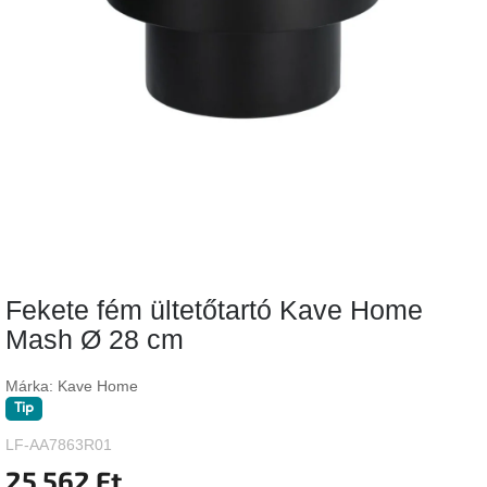
Vizsgálati
kategória
Designos
Valentin-
nap
Woodman
gyűjtemény
White
Label
Élő
Fekete fém ültetőtartó Kave Home
gyűjtemény
Mash Ø 28 cm
Kave
Home
Márka:
Kave Home
gyűjtemény
Tip
LF-AA7863R01
Richmond
gyűjtemény
25 562 Ft