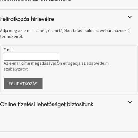
é
A
c
tűz
mellett
ülve
Feliratkozás hírlevélre
Adja meg az e-mail címét, és mi tájékoztatást küldünk webáruházunk új
Színes
termékeiről.
belső
tér
E-mail
Woodman
Az e-mail címe megadásával Ön elfogadja az
adatvédelmi
kedvezményesen
szabályzatot
.
Anyák
FELIRATKOZÁS
napja
Egy
Online fizetési lehetőséget biztosítunk
étkező,
amely
szórakoztat!
A
8.