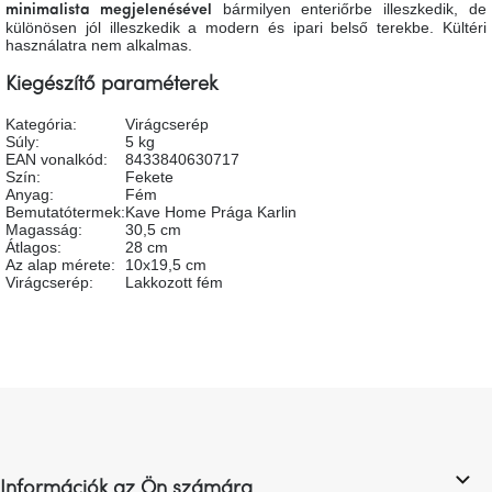
tér
bármilyen enteriőrbe illeszkedik, de
minimalista megjelenésével
különösen jól illeszkedik a modern és ipari belső terekbe. Kültéri
használatra nem alkalmas.
Ipari
stílus
Kiegészítő paraméterek
Kategória
:
Virágcserép
Súly
:
5 kg
Tervezés
EAN vonalkód
:
8433840630717
Valentin-
nap
Szín
:
Fekete
Anyag
:
Fém
Bemutatótermek
:
Kave Home Prága Karlin
Magasság
:
30,5 cm
Szent
Átlagos
:
28 cm
Patrik
Az alap mérete
:
10x19,5 cm
Virágcserép
:
Lakkozott fém
Belső
tér
tavaszi
színekben
L
Tavasz
á
az
b
asztalon
l
Információk az Ön számára