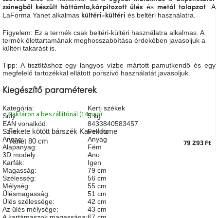
és
. A
A
zsinegből készült háttámla,
kárpitozott ülés
metál talapzat
tűz
LaForma Yanet alkalmas
és beltéri használatra.
kültéri-kültéri
mellett
ülve
Figyelem: Ez a termék csak beltéri-kültéri használatra alkalmas. A
termék élettartamának meghosszabbítása érdekében javasoljuk a
kültéri takarást is.
Színes
belső
Tipp: A tisztításhoz egy langyos vízbe mártott pamutkendő és egy
tér
megfelelő tartozékkal ellátott porszívó használatát javasoljuk.
Kiegészítő paraméterek
Woodman
kedvezményesen
Kategória
:
Kerti székek
Raktáron a beszállítónál (14 nap)
Súly
:
5 kg
EAN vonalkód
:
8433840583457
Anyák
Fekete kötött bárszék Kave Home
Szín
:
Fekete
napja
Anyag
:
Anyag
Yanet 80 cm
79 293 Ft
Alapanyag
:
Fém
3D modely
:
Ano
Egy
Karfák
:
Igen
étkező,
Magasság
:
79 cm
amely
Szélesség
:
56 cm
szórakoztat!
Mélység
:
55 cm
Ülésmagasság
:
51 cm
Ülés szélessége
:
42 cm
A
Az ülés mélysége
:
43 cm
8.
A kartámaszok magassága
:
67 cm