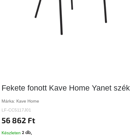
Vizsgálati
kategória
Designos
Valentin-
nap
Woodman
gyűjtemény
White
Label
Élő
Fekete fonott Kave Home Yanet szék
gyűjtemény
Márka:
Kave Home
Kave
Home
LF-CC5117J01
gyűjtemény
56 862 Ft
Richmond
Készleten
2 db
gyűjtemény