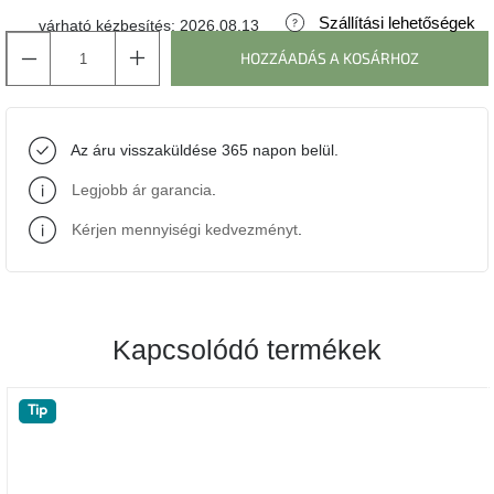
Szállítási lehetőségek
várható kézbesítés:
2026.08.13
J-
HOZZÁADÁS A KOSÁRHOZ
line
gyűjtemény
Tenzo
Az áru visszaküldése 365 napon belül.
gyűjtemény
Legjobb ár garancia
.
Ame
Yens
Kérjen mennyiségi kedvezményt
.
gyűjtemény
Szezonális
eladás
Kapcsolódó termékek
Trendek
2022
Tip
Bohém
stílusú
belső