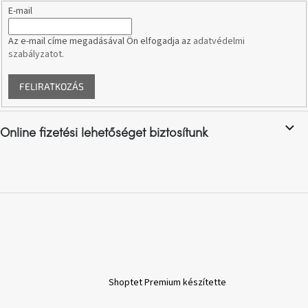
E-mail
A
Az e-mail címe megadásával Ön elfogadja az
adatvédelmi
nyári
hullámon
szabályzatot
.
FELIRATKOZÁS
Fedezze
fel
sötét
oldalát
Online fizetési lehetőséget biztosítunk
Kis
részlet,
nagy
változás
Mesonica
gyűjtemény
Alvópárna
Shoptet Premium készítette
ARBYD