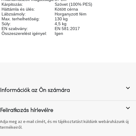
születésnap
Kárpitozás
:
Szövet (100% PES)
megünneplése
Háttámla és ülés
:
Kötött cérna
Lábzsámoly
:
Horganyzott fém
Max. terhelhetőség
:
130 kg
Súly
:
4,5 kg
A
kedvenceid
EN szabvány
:
EN 581:2017
Összeszerelést igényel
:
Igen
Hírek
Hoorns
L
gyűjtemény
á
b
Karácsonyi
l
e-
Információk az Ön számára
utalványok
é
c
Formwood
Feliratkozás hírlevélre
kollekció
Adja meg az e-mail címét, és mi tájékoztatást küldünk webáruházunk új
termékeiről.
Most
repül