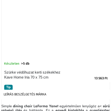
tér
Ipari
stílus
Tervezés
Valentin-
nap
Szent
Patrik
Készleten
>5 db
Belső
Szürke védőhuzat kerti székekhez
tér
Kave Home Iria 70 x 75 cm
tavaszi
13 563 Ft
színekben
Tip
LEÍRÁS
BESZÉLGETÉS
MÁRKA
Tavasz
az
asztalon
Simple
egyértelműen lenyűgöz a
<
dining
chair LaForma Yanet
sűrű
és háttámla. Ez a
a
a
szövésű ülés
egyedi kialakítás
a
poliészter