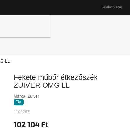
Bejelentkezés
K
MG LL
Fekete műbőr étkezőszék
ZUIVER OMG LL
Márka:
Zuiver
Tip
1100257
102 104 Ft