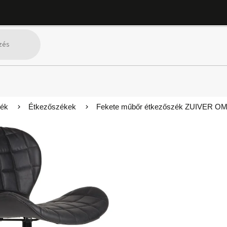
kék
Étkezőszékek
Fekete műbőr étkezőszék ZUIVER O