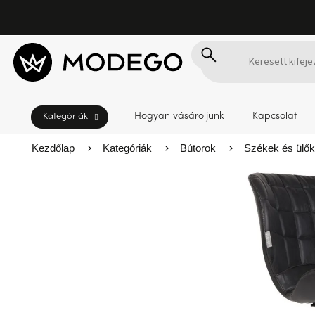
Ugrás
a
fő
tartalomhoz
Hogyan vásároljunk
Kapcsolat
Kezdőlap
Kategóriák
Bútorok
Székek és ülő