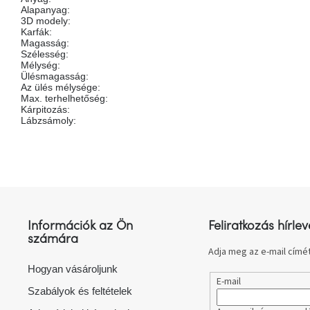
Alapanyag
:
3D modely
:
Karfák
:
Magasság
:
Szélesség
:
Mélység
:
Ülésmagasság
:
Az ülés mélysége
:
Max. terhelhetőség
:
Kárpitozás
:
Lábzsámoly
:
L
á
b
l
Információk az Ön
Feliratkozás hírlev
é
számára
c
Adja meg az e-mail címét
Hogyan vásároljunk
E-mail
Szabályok és feltételek