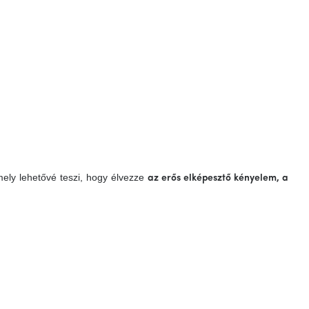
mely lehetővé teszi, hogy élvezze
az
erős
elképesztő kényelem
, a