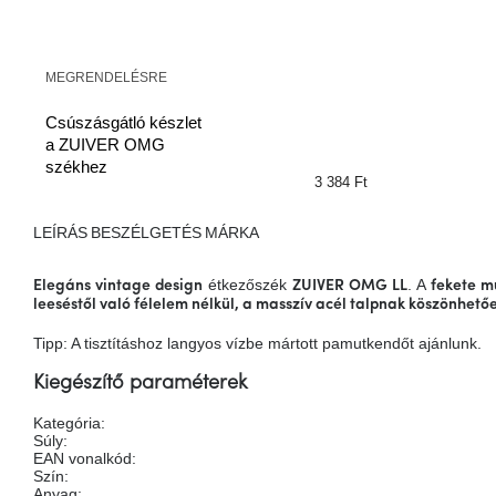
MEGRENDELÉSRE
Csúszásgátló készlet
a ZUIVER OMG
székhez
3 384 Ft
LEÍRÁS
BESZÉLGETÉS
MÁRKA
étkezőszék
. A
Elegáns vintage design
ZUIVER OMG LL
fekete m
leeséstől való félelem nélkül, a masszív
acél talpnak
köszönhetőe
Tipp: A tisztításhoz langyos vízbe mártott pamutkendőt ajánlunk.
Kiegészítő paraméterek
Kategória
:
Súly
:
EAN vonalkód
:
Szín
:
Anyag
: