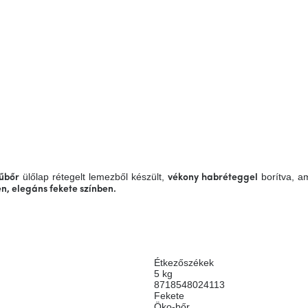
ülőlap rétegelt lemezből készült,
borítva, a
űbőr
vékony habréteggel
n, elegáns fekete színben.
Étkezőszékek
5 kg
8718548024113
Fekete
Öko-bőr