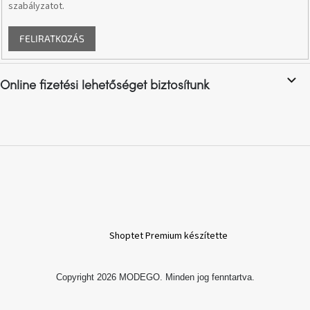
szabályzatot
.
A
FELIRATKOZÁS
nyári
hullámon
Online fizetési lehetőséget biztosítunk
Fedezze
fel
sötét
oldalát
Kis
részlet,
nagy
változás
Mesonica
gyűjtemény
Shoptet Premium készítette
Alvópárna
Copyright 2026
MODEGO
. Minden jog fenntartva.
ARBYD