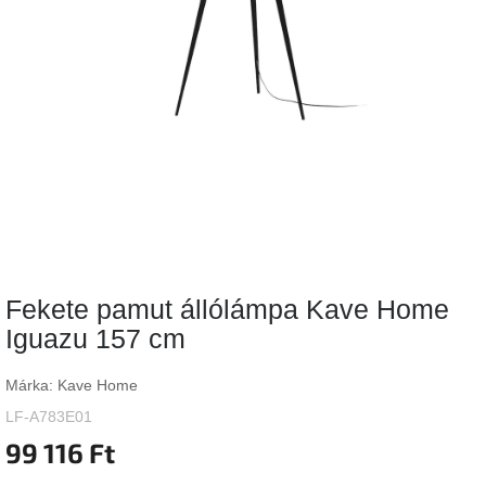
Vizsgálati
kategória
Designos
Valentin-
nap
Woodman
gyűjtemény
White
Label
Élő
Fekete pamut állólámpa Kave Home
gyűjtemény
Iguazu 157 cm
Kave
Home
Márka:
Kave Home
gyűjtemény
LF-A783E01
99 116 Ft
Richmond
gyűjtemény