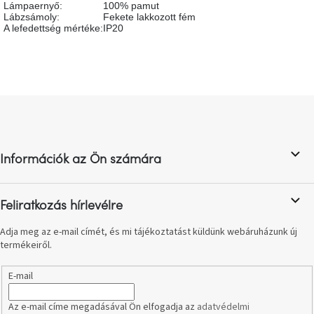
Lámpaernyő
:
100% pamut
születésnap
megünneplése
Lábzsámoly
:
Fekete lakkozott fém
A lefedettség mértéke
:
IP20
A
kedvenceid
L
Hírek
á
b
Hoorns
l
gyűjtemény
Információk az Ön számára
é
c
Karácsonyi
e-
Feliratkozás hírlevélre
utalványok
Adja meg az e-mail címét, és mi tájékoztatást küldünk webáruházunk új
termékeiről.
Formwood
kollekció
E-mail
Most
Az e-mail címe megadásával Ön elfogadja az
adatvédelmi
repül