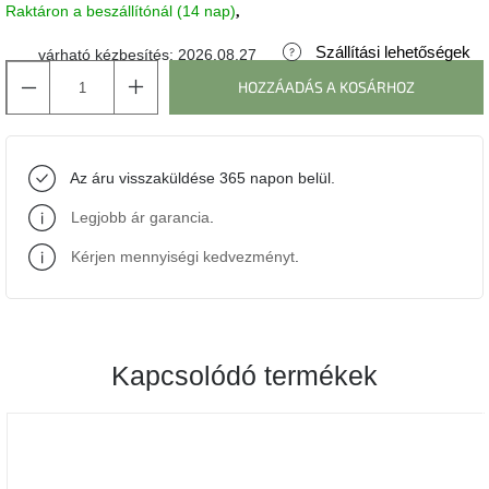
Raktáron a beszállítónál (14 nap)
J-
Szállítási lehetőségek
várható kézbesítés:
2026.08.27
line
gyűjtemény
HOZZÁADÁS A KOSÁRHOZ
Tenzo
gyűjtemény
Az áru visszaküldése 365 napon belül.
Ame
Legjobb ár garancia
.
Yens
gyűjtemény
Kérjen mennyiségi kedvezményt
.
Szezonális
eladás
Kapcsolódó termékek
Trendek
2022
Bohém
stílusú
belső