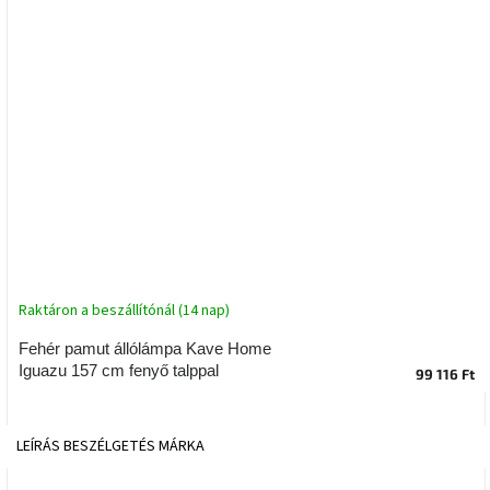
tér
Ipari
stílus
Tervezés
Valentin-
nap
Szent
Patrik
Raktáron a beszállítónál (14 nap)
Belső
tér
tavaszi
Fehér pamut állólámpa Kave Home
színekben
Iguazu 157 cm fenyő talppal
99 116 Ft
Tavasz
az
LEÍRÁS
BESZÉLGETÉS
MÁRKA
asztalon