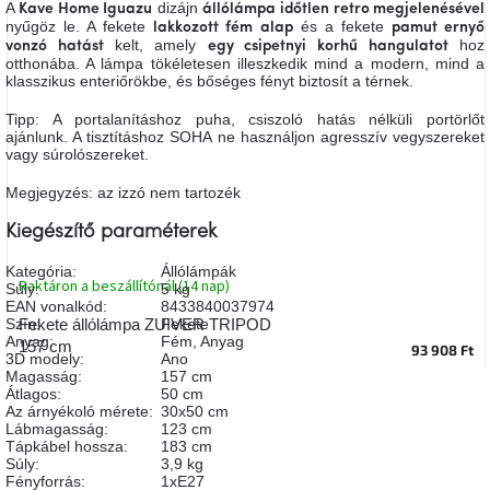
A
dizájn
Kave Home Iguazu
állólámpa
időtlen retro megjelenésével
A
nyűgöz le. A fekete
és a fekete
lakkozott fém alap
pamut ernyő
tűz
kelt, amely
hoz
mellett
vonzó
hatást
egy csipetnyi
korhű
hangulatot
ülve
otthonába. A lámpa tökéletesen illeszkedik mind a modern, mind a
klasszikus enteriőrökbe, és bőséges fényt biztosít a térnek.
Tipp: A portalanításhoz puha, csiszoló hatás nélküli portörlőt
Színes
ajánlunk. A tisztításhoz SOHA ne használjon agresszív vegyszereket
belső
tér
vagy súrolószereket.
Megjegyzés: az izzó nem tartozék
Woodman
kedvezményesen
Kiegészítő paraméterek
Kategória
:
Állólámpák
Raktáron a beszállítónál (14 nap)
Anyák
Súly
:
5 kg
napja
EAN vonalkód
:
8433840037974
Szín
:
Fekete
Fekete állólámpa ZUIVER TRIPOD
Anyag
:
Fém
,
Anyag
157 cm
93 908 Ft
3D modely
:
Ano
Egy
Magasság
:
157 cm
étkező,
Átlagos
:
50 cm
amely
szórakoztat!
Az árnyékoló mérete
:
30x50 cm
Lábmagasság
:
123 cm
Tápkábel hossza
:
183 cm
Súly
:
3,9 kg
A
Fényforrás
:
1xE27
8.