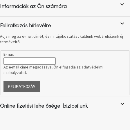
l
A
Információk az Ön számára
é
tűz
mellett
c
ülve
Feliratkozás hírlevélre
Színes
Adja meg az e-mail címét, és mi tájékoztatást küldünk webáruházunk új
belső
tér
termékeiről.
E-mail
Woodman
kedvezményesen
Az e-mail címe megadásával Ön elfogadja az
adatvédelmi
szabályzatot
.
Anyák
napja
FELIRATKOZÁS
Egy
étkező,
amely
Online fizetési lehetőséget biztosítunk
szórakoztat!
A
8.