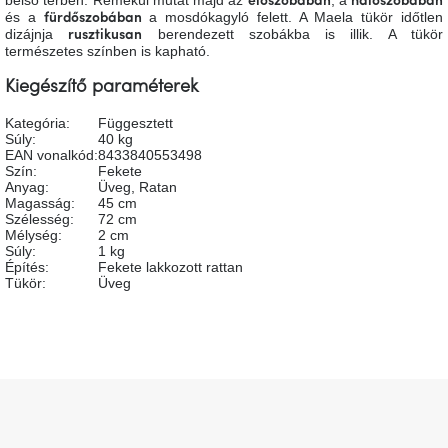
előszobában
hálószobában
tér
és a
a mosdókagyló felett. A Maela tükör időtlen
fürdőszobában
dizájnja
berendezett szobákba is illik. A tükör
rusztikusan
természetes színben is kapható.
Ipari
stílus
Kiegészítő paraméterek
Kategória
:
Függesztett
Tervezés
Súly
:
40 kg
Valentin-
EAN vonalkód
:
8433840553498
nap
Szín
:
Fekete
Anyag
:
Üveg
,
Ratan
Magasság
:
45 cm
Szent
Szélesség
:
72 cm
Patrik
Mélység
:
2 cm
Súly
:
1 kg
Építés
:
Fekete lakkozott rattan
Tükör
:
Üveg
Belső
tér
tavaszi
színekben
Tavasz
L
az
asztalon
á
b