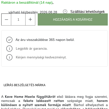
Raktáron a beszállítónál (14 nap)
J-
Szállítási lehetőségek
várható kézbesítés:
2026.08.28
line
gyűjtemény
HOZZÁADÁS A KOSÁRHOZ
Tenzo
gyűjtemény
Az áru visszaküldése 365 napon belül.
Ame
Legjobb ár garancia
.
Yens
gyűjtemény
Kérjen mennyiségi kedvezményt
.
Szezonális
eladás
Trendek
LEÍRÁS
BESZÉLGETÉS
MÁRKA
2022
A
első látásra meg fogja szeretni,
Kave Home Maela függőtükröt
Bohém
nemcsak a
szépsége miatt,
fekete lakkozott
rattan
hanem
stílusú
. Bárhol elhelyezheti a
különösen a nyitott szemek formája miatt
belső
belső térben. Remekül mutat majd az
, a