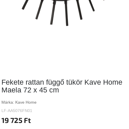
Vizsgálati
kategória
Designos
Valentin-
nap
Woodman
gyűjtemény
White
Label
Élő
Fekete rattan függő tükör Kave Home
gyűjtemény
Maela 72 x 45 cm
Kave
Home
Márka:
Kave Home
gyűjtemény
LF-AA5076FN01
19 725 Ft
Richmond
gyűjtemény