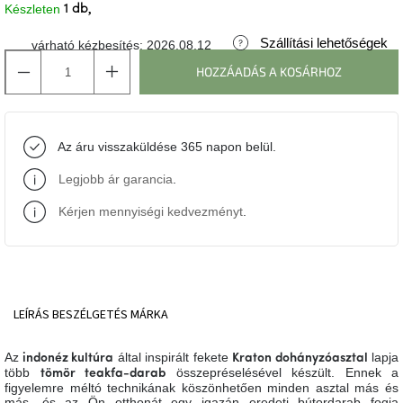
Készleten
1 db
J-
Szállítási lehetőségek
várható kézbesítés:
2026.08.12
line
gyűjtemény
HOZZÁADÁS A KOSÁRHOZ
Tenzo
gyűjtemény
Az áru visszaküldése 365 napon belül.
Ame
Legjobb ár garancia
.
Yens
gyűjtemény
Kérjen mennyiségi kedvezményt
.
Szezonális
eladás
Trendek
LEÍRÁS
BESZÉLGETÉS
MÁRKA
2022
Az
által inspirált fekete
lapja
indonéz kultúra
Kraton dohányzóasztal
Bohém
több
összepréselésével készült. Ennek a
tömör teakfa-darab
stílusú
figyelemre méltó technikának köszönhetően minden asztal más és
belső
más, és az Ön otthonát egy igazán eredeti bútordarab fogja