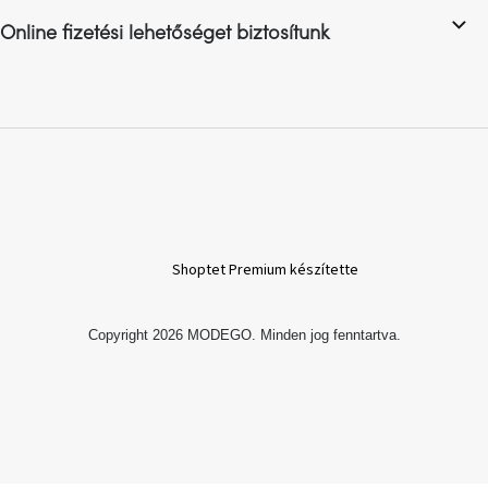
születésnap
megünneplése
Online fizetési lehetőséget biztosítunk
A
kedvenceid
Hírek
Hoorns
gyűjtemény
Shoptet Premium készítette
Karácsonyi
e-
utalványok
Copyright 2026
MODEGO
. Minden jog fenntartva.
Formwood
kollekció
Most
repül