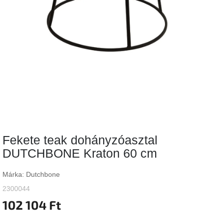
Vizsgálati
kategória
Designos
Valentin-
nap
Woodman
gyűjtemény
White
Label
Élő
Fekete teak dohányzóasztal
gyűjtemény
DUTCHBONE Kraton 60 cm
Kave
Home
Márka:
Dutchbone
gyűjtemény
2300044
102 104 Ft
Richmond
gyűjtemény