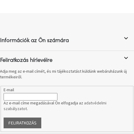
A
tűz
mellett
L
ülve
á
b
Színes
l
belső
Információk az Ön számára
é
tér
c
Woodman
Feliratkozás hírlevélre
kedvezményesen
Adja meg az e-mail címét, és mi tájékoztatást küldünk webáruházunk új
termékeiről.
Anyák
napja
E-mail
Egy
Az e-mail címe megadásával Ön elfogadja az
adatvédelmi
étkező,
amely
szabályzatot
.
szórakoztat!
FELIRATKOZÁS
A
8.