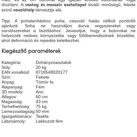
tér
díszíteni. A
kiváló minőségű, fekete
vastag és masszív asztallapot
színű
támasztja alá.
vasalótalp
Ipari
Tipp: A portalanításhoz puha, csiszoló hatás nélküli portörlőt
stílus
ajánlunk. Soha ne használjon durva vegyszereket vagy
súrolószereket a tisztításhoz. Javasoljuk, hogy a bútorokat ne
helyezzék nedves környezetbe vagy fűtőberendezések közelébe,
Tervezés
ahol deformáció és repedés keletkezhet.
Valentin-
nap
Kiegészítő paraméterek
Kategória
:
Dohányzóasztalok
Szent
Súly
:
20 kg
Patrik
EAN vonalkód
:
8718548020177
Szín
:
Fekete
Anyag
:
Tömör fa
Belső
Alapanyag
:
Fém
tér
3D modely
:
Ano
tavaszi
Átlagos
:
60 cm
színekben
Magasság
:
43 cm
Terhelhetőség
:
75 kg
Lemezvastagság
:
50 mm
Igazgatótanács
:
Teakfa
Tavasz
az
Lábzsámoly
:
Lakkozott fém
asztalon