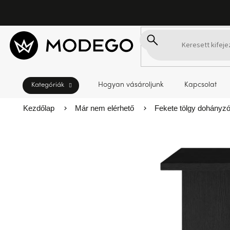
Ugrás
a
fő
tartalomhoz
Hogyan vásároljunk
Kapcsolat
Kezdőlap
Már nem elérhető
Fekete tölgy dohányz