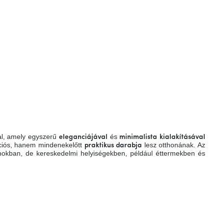
al, amely egyszerű
és
eleganciájával
minimalista
kialakításával
ciós, hanem mindenekelőtt
lesz otthonának. Az
praktikus darabja
okban, de kereskedelmi helyiségekben, például éttermekben és