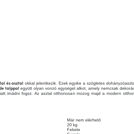
okkal jelentkezik. Ezek egyike a szögletes dohányzóaszt
al és asztal
együtt olyan vonzó egységet alkot, amely nemcsak dekorá
de talppal
att imádni fogsz. Az asztal otthonosan mozog majd a modern otthon
Már nem elérhető
20 kg
Fekete