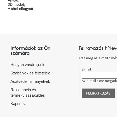
Anyag
:
3D modely
:
A tétel elfogyott…
L
á
b
l
Információk az Ön
Feliratkozás hírlev
é
számára
c
Adja meg az e-mail címét
Hogyan vásároljunk
E-mail
Szabályok és feltételek
Az e-mail címe megadá
Adatvédelmi irányelvek
Reklamáció és
FELIRATKOZÁS
termékvisszaküldés
Kapcsolat