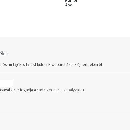
Furnér
Ano
élre
, és mi tájékoztatást küldünk webáruházunk új termékeiről.
sával Ön elfogadja az
adatvédelmi szabályzatot
.