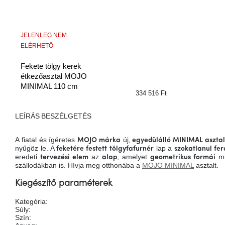
JELENLEG NEM
ELÉRHETŐ
Fekete tölgy kerek
étkezőasztal MOJO
MINIMAL 110 cm
334 516 Ft
LEÍRÁS
BESZÉLGETÉS
A fiatal és ígéretes
új,
MOJO márka
egyedülálló MINIMAL asztall
nyűgöz le. A
lap a
feketére festett
tölgyfafurnér
szokatlanul fer
eredeti
az
, amelyet
mi
tervezési elem
alap
geometrikus formái
szállodákban is. Hívja meg otthonába a
MOJO MINIMAL
asztalt.
Kiegészítő paraméterek
Kategória
:
Súly
:
Szín
: