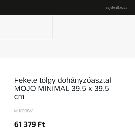
Bejelentkezés
K
Fekete tölgy dohányzóasztal
MOJO MINIMAL 39,5 x 39,5
cm
MJ003BV
61 379 Ft