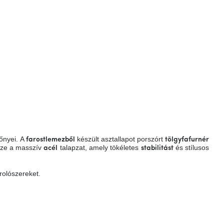
őnyei. A
készült asztallapot porszórt
farostlemezből
tölgyfafurnér
észe a masszív
talapzat, amely tökéletes
és stílusos
acél
stabilitást
rolószereket.