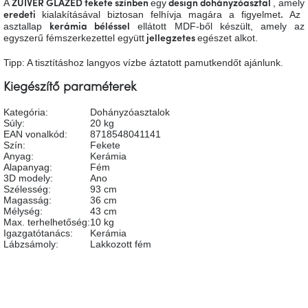
A
egy
, amely
ZUIVER GLAZED fekete színben
design dohányzóasztal
A
kialakításával biztosan felhívja magára a figyelmet
Az
eredeti
.
tűz
asztallap
ellátott MDF-ből készült, amely az
kerámia béléssel
mellett
egyszerű fémszerkezettel együtt
egészet alkot.
jellegzetes
ülve
Tipp: A tisztításhoz langyos vízbe áztatott pamutkendőt ajánlunk.
Színes
belső
Kiegészítő paraméterek
tér
Kategória
:
Dohányzóasztalok
Súly
:
20 kg
EAN vonalkód
:
8718548041141
Woodman
kedvezményesen
Szín
:
Fekete
Anyag
:
Kerámia
Alapanyag
:
Fém
3D modely
:
Ano
Anyák
Szélesség
:
93 cm
napja
Magasság
:
36 cm
Mélység
:
43 cm
Max. terhelhetőség
:
10 kg
Egy
Igazgatótanács
:
Kerámia
étkező,
Lábzsámoly
:
Lakkozott fém
amely
szórakoztat!
A
8.