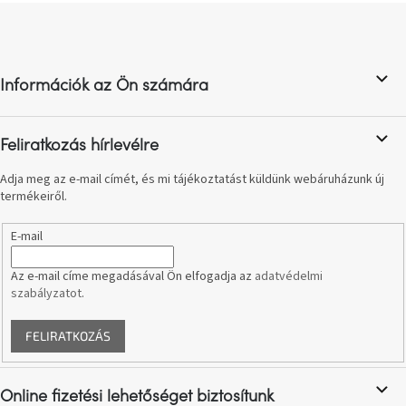
születésnap
L
megünneplése
á
b
l
A
kedvenceid
Információk az Ön számára
é
c
Hírek
Feliratkozás hírlevélre
Adja meg az e-mail címét, és mi tájékoztatást küldünk webáruházunk új
Hoorns
termékeiről.
gyűjtemény
E-mail
Karácsonyi
e-
utalványok
Az e-mail címe megadásával Ön elfogadja az
adatvédelmi
szabályzatot
.
Formwood
kollekció
FELIRATKOZÁS
Most
repül
Online fizetési lehetőséget biztosítunk