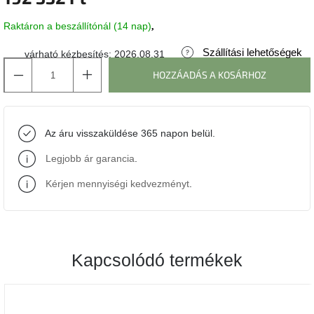
Raktáron a beszállítónál (14 nap)
J-
line
gyűjtemény
Szállítási lehetőségek
várható kézbesítés:
2026.08.31
HOZZÁADÁS A KOSÁRHOZ
Tenzo
gyűjtemény
Az áru visszaküldése 365 napon belül.
Ame
Yens
gyűjtemény
Legjobb ár garancia
.
Kérjen mennyiségi kedvezményt
.
Szezonális
eladás
Trendek
2022
Kapcsolódó termékek
Bohém
stílusú
belső