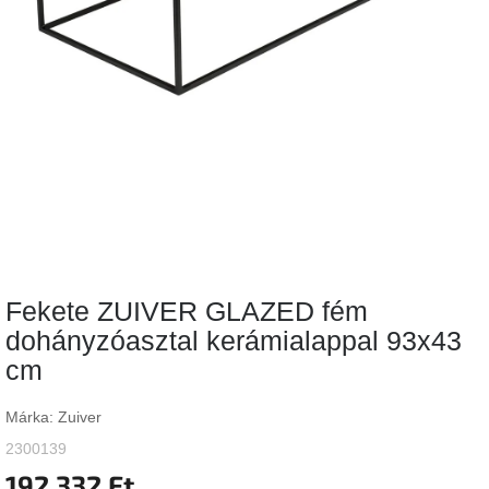
Vizsgálati
kategória
Designos
Valentin-
nap
Woodman
gyűjtemény
White
Label
Élő
Fekete ZUIVER GLAZED fém
gyűjtemény
dohányzóasztal kerámialappal 93x43
cm
Kave
Home
gyűjtemény
Márka:
Zuiver
2300139
Richmond
gyűjtemény
192 332 Ft