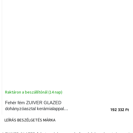
tér
Ipari
stílus
Tervezés
Valentin-
nap
Szent
Patrik
Belső
tér
Raktáron a beszállítónál (14 nap)
tavaszi
színekben
Fehér fém ZUIVER GLAZED
dohányzóasztal kerámialappal
192 332 Ft
Tavasz
93x43 cm
az
LEÍRÁS
BESZÉLGETÉS
MÁRKA
asztalon