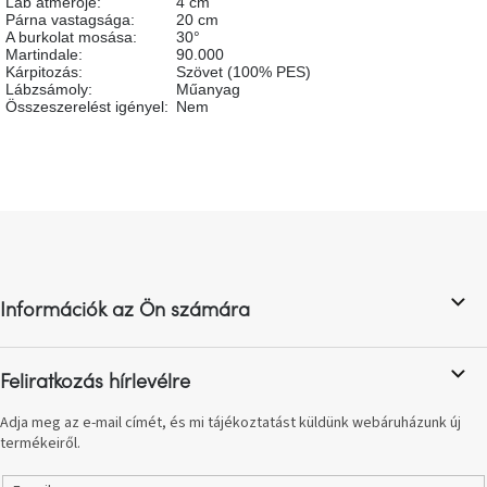
Láb átmérője
:
4 cm
születésnap
Párna vastagsága
:
20 cm
megünneplése
A burkolat mosása
:
30°
Martindale
:
90.000
Kárpitozás
:
Szövet (100% PES)
A
Lábzsámoly
:
Műanyag
kedvenceid
Összeszerelést igényel
:
Nem
Hírek
L
Hoorns
gyűjtemény
á
b
l
Karácsonyi
e-
Információk az Ön számára
é
utalványok
c
Feliratkozás hírlevélre
Formwood
kollekció
Adja meg az e-mail címét, és mi tájékoztatást küldünk webáruházunk új
termékeiről.
Most
repül