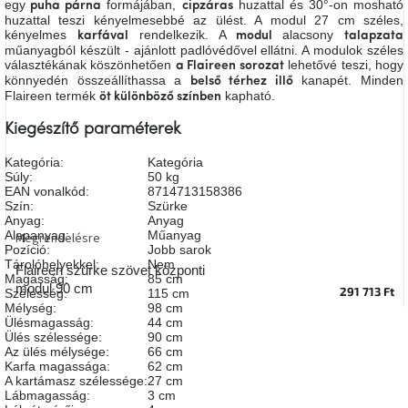
egy
formájában,
huzattal és 30°-on mosható
puha párna
cipzáras
A
huzattal teszi kényelmesebbé az ülést. A modul 27 cm széles,
tűz
kényelmes
rendelkezik. A
alacsony
karfával
modul
talapzata
mellett
műanyagból készült - ajánlott padlóvédővel ellátni. A modulok széles
ülve
választékának köszönhetően
lehetővé teszi, hogy
a Flaireen sorozat
könnyedén összeállíthassa a
kanapét. Minden
belső térhez illő
Flaireen termék
kapható.
öt különböző színben
Színes
belső
tér
Kiegészítő paraméterek
Kategória
:
Kategória
Súly
:
50 kg
Woodman
kedvezményesen
EAN vonalkód
:
8714713158386
Szín
:
Szürke
Anyag
:
Anyag
Alapanyag
:
Műanyag
Megrendelésre
Anyák
Pozíció
:
Jobb sarok
napja
Tárolóhelyekkel
:
Nem
Flaireen szürke szövet központi
Magasság
:
85 cm
modul 90 cm
291 713 Ft
Szélesség
:
115 cm
Egy
Mélység
:
98 cm
étkező,
Ülésmagasság
:
44 cm
amely
Ülés szélessége
:
90 cm
szórakoztat!
Az ülés mélysége
:
66 cm
Karfa magassága
:
62 cm
A kartámasz szélessége
:
27 cm
A
Lábmagasság
:
3 cm
8.