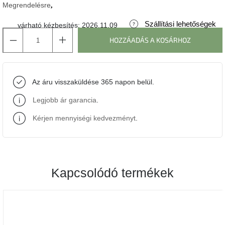
Megrendelésre
J-
Szállítási lehetőségek
várható kézbesítés:
2026.11.09
line
gyűjtemény
HOZZÁADÁS A KOSÁRHOZ
Tenzo
gyűjtemény
Az áru visszaküldése 365 napon belül.
Ame
Legjobb ár garancia
.
Yens
gyűjtemény
Kérjen mennyiségi kedvezményt
.
Szezonális
eladás
Kapcsolódó termékek
Trendek
2022
Bohém
stílusú
belső