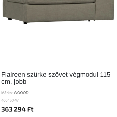
Vizsgálati
kategória
Designos
Valentin-
nap
Woodman
gyűjtemény
White
Label
Élő
Flaireen szürke szövet végmodul 115
gyűjtemény
cm, jobb
Kave
Home
Márka:
WOOOD
gyűjtemény
400453-W
363 294 Ft
Richmond
gyűjtemény