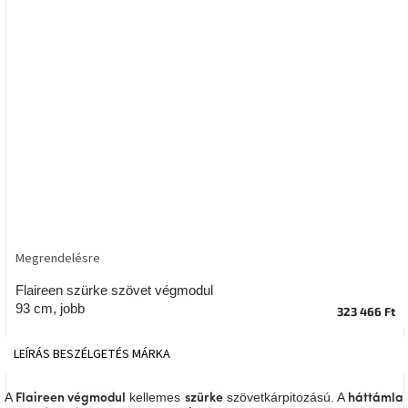
tér
Ipari
stílus
Tervezés
Valentin-
nap
Szent
Patrik
Megrendelésre
Belső
tér
tavaszi
Flaireen szürke szövet végmodul
színekben
93 cm, jobb
323 466 Ft
Tavasz
LEÍRÁS
BESZÉLGETÉS
MÁRKA
az
asztalon
A
kellemes
szövetkárpitozású. A
Flaireen végmodul
szürke
háttámla