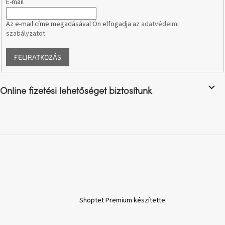
E-mail
A
Az e-mail címe megadásával Ön elfogadja az
adatvédelmi
nyári
szabályzatot
.
hullámon
FELIRATKOZÁS
Fedezze
fel
sötét
oldalát
Online fizetési lehetőséget biztosítunk
Kis
részlet,
nagy
változás
Mesonica
gyűjtemény
Alvópárna
Shoptet Premium készítette
ARBYD