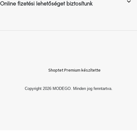
Online fizetési lehetőséget biztosítunk
A
nyári
hullámon
Fedezze
fel
sötét
oldalát
Kis
Shoptet Premium készítette
részlet,
nagy
változás
Copyright 2026
MODEGO
. Minden jog fenntartva.
Mesonica
gyűjtemény
Alvópárna
ARBYD