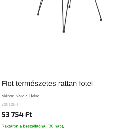
Vizsgálati
kategória
Designos
Valentin-
nap
Woodman
gyűjtemény
White
Label
Élő
Flot természetes rattan fotel
gyűjtemény
Márka:
Nordic Living
Kave
Home
7001050
gyűjtemény
53 754 Ft
Richmond
Raktáron a beszállítónál (30 nap)
gyűjtemény