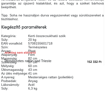
garantálja az újszerű kialakítást, és azt, hogy a széket bárhová
A
tűz
beépítheti.
mellett
ülve
Tipp. Soha ne használjon durva vegyszereket vagy súrolószereket a
tisztításhoz.
Színes
Kiegészítő paraméterek
belső
tér
Kategória
:
Kerti összecsukható szék
Súly
:
20 kg
EAN vonalkód
:
5708155601718
Woodman
Szín
:
Természetes
kedvezményesen
Anyag
:
Plast
Jelenleg nem elérhető
Alapanyag
:
Fém
Magasság
:
82 cm
Természetes rattan pad Trieste
152 332 Ft
Anyák
Szélesség
:
57 cm
napja
Mélység
:
60 cm
Ülésmagasság
:
43 cm
Az ülés mélysége
:
41 cm
A nyereg
:
Mesterséges rattan (polietilén)
Egy
Podsedak
:
Anyag
étkező,
amely
Lábzsámoly
:
Acél
szórakoztat!
Súly
:
6,3 kg
A
8.