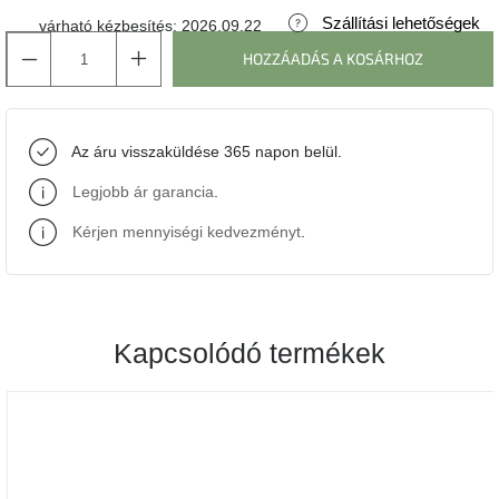
Szállítási lehetőségek
várható kézbesítés:
2026.09.22
J-
HOZZÁADÁS A KOSÁRHOZ
line
gyűjtemény
Tenzo
Az áru visszaküldése 365 napon belül.
gyűjtemény
Legjobb ár garancia
.
Ame
Yens
Kérjen mennyiségi kedvezményt
.
gyűjtemény
Szezonális
eladás
Kapcsolódó termékek
Trendek
2022
Bohém
stílusú
belső