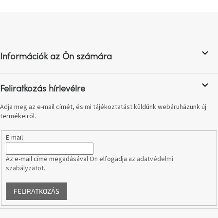
születésnap
megünneplése
L
á
b
A
kedvenceid
l
Információk az Ön számára
é
c
Hírek
Feliratkozás hírlevélre
Hoorns
gyűjtemény
Adja meg az e-mail címét, és mi tájékoztatást küldünk webáruházunk új
termékeiről.
Karácsonyi
E-mail
e-
utalványok
Az e-mail címe megadásával Ön elfogadja az
adatvédelmi
szabályzatot
.
Formwood
kollekció
FELIRATKOZÁS
Most
repül