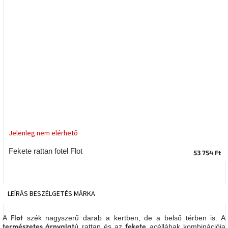
tér
Ipari
stílus
Tervezés
Valentin-
nap
Szent
Patrik
Jelenleg nem elérhető
Belső
Fekete rattan fotel Flot
tér
53 754 Ft
tavaszi
színekben
LEÍRÁS
BESZÉLGETÉS
MÁRKA
Tavasz
az
asztalon
A
szék nagyszerű darab a kertben, de a belső térben is. A
Flot
rattan és az
acéllábak kombinációja
természetes árnyalatú
fekete