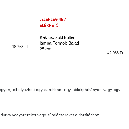
JELENLEG NEM
ELÉRHETŐ
Kaktuszzöld kültéri
lámpa Fermob Balad
18 258 Ft
25 cm
42 086 Ft
legyen, elhelyezheti egy sarokban, egy ablakpárkányon vagy egy
durva vegyszereket vagy súrolószereket a tisztításhoz.