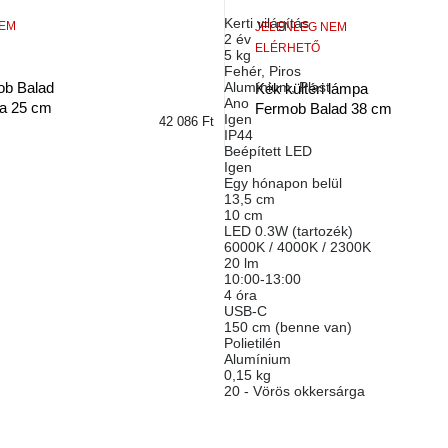
Kerti világítás
NEM
JELENLEG NEM
2 év
ELÉRHETŐ
5 kg
Fehér
,
Piros
Alumínium
,
Plast
ob Balad
Kék kültéri lámpa
Ano
pa 25 cm
Fermob Balad 38 cm
Igen
42 086 Ft
IP44
Beépített LED
Igen
Egy hónapon belül
13,5 cm
10 cm
LED 0.3W (tartozék)
6000K / 4000K / 2300K
20 lm
10:00-13:00
4 óra
USB-C
150 cm (benne van)
Polietilén
Alumínium
0,15 kg
20 - Vörös okkersárga