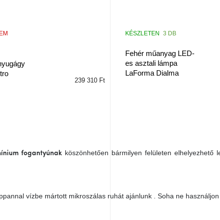
NEM
KÉSZLETEN
3 DB
Fehér műanyag LED-
es asztali lámpa
nyugágy
LaForma Dialma
tro
239 310 Ft
köszönhetően bármilyen felületen elhelyezhető 
umínium fogantyúnak
ppannal vízbe mártott mikroszálas ruhát ajánlunk . Soha ne használjon 