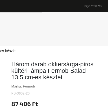
Bejelentkezés
K
es készlet
Három darab okkersárga-piros
kültéri lámpa Fermob Balad
13,5 cm-es készlet
Márka:
Fermob
FB-3602-20
87 406 Ft