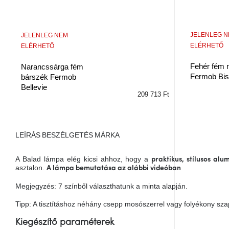
JELENLEG 
JELENLEG NEM
ELÉRHETŐ
ELÉRHETŐ
Fehér fém 
Narancssárga fém
Fermob Bis
bárszék Fermob
Bellevie
209 713 Ft
LEÍRÁS
BESZÉLGETÉS
MÁRKA
A Balad lámpa elég kicsi ahhoz, hogy a
praktikus, stílusos al
asztalon.
A lámpa bemutatása az alábbi videóban
Megjegyzés: 7 színből választhatunk a minta alapján.
Tipp: A tisztításhoz néhány csepp mosószerrel vagy folyékony sza
Kiegészítő paraméterek