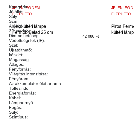
Kategória
:
JELENLEG NEM
JELENLEG 
Jótállás
:
ELÉRHETŐ
ELÉRHETŐ
Súly
:
Szín
:
Anyag
:
Kék kültéri lámpa
Piros Ferm
3D modely
:
Fermob Balad 25 cm
kültéri lám
Dimmelhetőség
:
42 086 Ft
Védettségi fok (IP)
:
Szál
:
Újratölthető
:
készlet
:
Magasság
:
Átlagos
:
Fényforrás
:
Világítás intenzitása
:
Fényáram
:
Az akkumulátor élettartama
:
Töltési idő
:
Energiaforrás
:
Kábel
:
Lámpaernyő
:
Fogás
:
Súly
:
Színtípus
: