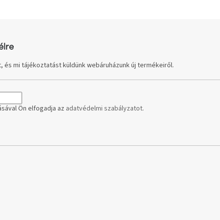
élre
, és mi tájékoztatást küldünk webáruházunk új termékeiről.
sával Ön elfogadja az
adatvédelmi szabályzatot
.