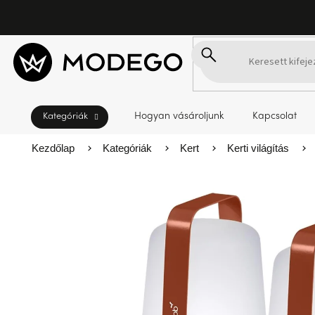
Ugrás
a
fő
tartalomhoz
Hogyan vásároljunk
Kapcsolat
Kezdőlap
Kategóriák
Kert
Kerti világítás