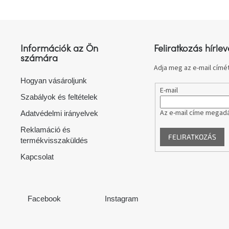
L
á
b
l
Információk az Ön
Feliratkozás hírlev
é
számára
c
Adja meg az e-mail címét
Hogyan vásároljunk
E-mail
Szabályok és feltételek
Az e-mail címe megadá
Adatvédelmi irányelvek
Reklamáció és
FELIRATKOZÁS
termékvisszaküldés
Kapcsolat
Facebook
Instagram