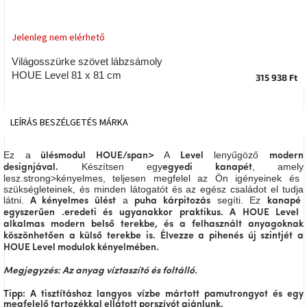
tér
Jelenleg nem elérhető
Ipari
stílus
Világosszürke szövet lábzsámoly
HOUE Level 81 x 81 cm
315 938 Ft
Tervezés
Valentin-
nap
LEÍRÁS
BESZÉLGETÉS
MÁRKA
Szent
Ez a
A
lenyűgöző
Patrik
ülésmodul
HOUE
/span>
Level
modern
Készítsen egy
, amely
designjával.
egyedi kanapét
lesz
.strong>kényelmes
, teljesen megfelel az Ön igényeinek és
szükségleteinek, és minden látogatót és az egész családot el tudja
Belső
látni.
a
segíti. Ez
A kényelmes ülést
puha kárpitozás
kanapé
tér
tavaszi
egyszerűen
.eredeti
és ugyanakkor
praktikus
. A HOUE Level
színekben
alkalmas modern belső terekbe, és a felhasznált anyagoknak
köszönhetően
a külső terekbe is
. Élvezze a
pihenés
új szintjét a
HOUE Level modulok kényelmében.
Tavasz
az
Megjegyzés: Az anyag víztaszító és foltálló.
asztalon
Tipp: A tisztításhoz langyos vízbe mártott pamutrongyot és egy
megfelelő tartozékkal ellátott porszívót ajánlunk.