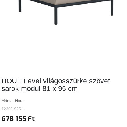
Vizsgálati
kategória
Designos
Valentin-
nap
Woodman
gyűjtemény
White
Label
Élő
HOUE Level világosszürke szövet
gyűjtemény
sarok modul 81 x 95 cm
Kave
Home
Márka:
Houe
gyűjtemény
12205-9251
678 155 Ft
Richmond
gyűjtemény