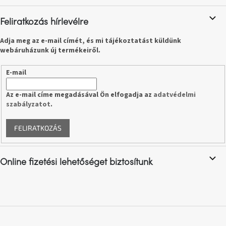
c
Feliratkozás hírlevélre
A
nyári
hullámon
Adja meg az e-mail címét, és mi tájékoztatást küldünk
webáruházunk új termékeiről.
Fedezze
fel
E-mail
sötét
oldalát
Az e-mail címe megadásával Ön elfogadja az
adatvédelmi
szabályzatot
.
Kis
részlet,
nagy
FELIRATKOZÁS
változás
Online fizetési lehetőséget biztosítunk
Mesonica
gyűjtemény
Alvópárna
ARBYD