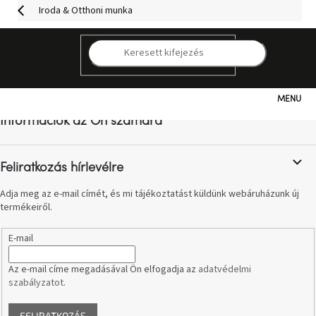
Ugrás
Iroda & Otthoni munka
a
fő
tartalomhoz
K
L
á
b
Kategóriák
l
Információk az Ön számára
é
c
Hogyan
vásároljunk
Feliratkozás hírlevélre
Adja meg az e-mail címét, és mi tájékoztatást küldünk webáruházunk új
Kapcsolat
termékeiről.
Már
E-mail
nem
elérhető
Az e-mail címe megadásával Ön elfogadja az
adatvédelmi
szabályzatot
.
Kedvezmények
FELIRATKOZÁS