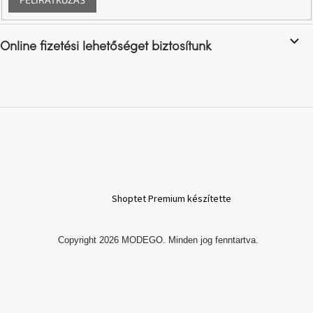
Vizsgálati
kategória
Online fizetési lehetőséget biztosítunk
Designos
Valentin-
nap
Woodman
gyűjtemény
White
Label
Élő
gyűjtemény
Shoptet Premium készítette
Kave
Copyright 2026
MODEGO
. Minden jog fenntartva.
Home
gyűjtemény
Richmond
gyűjtemény