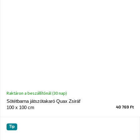
Raktáron a beszállítónál (30 nap)
Sötétbarna játszótakaró Quax Zsiráf
40 769 Ft
100 x 100 cm
Tip