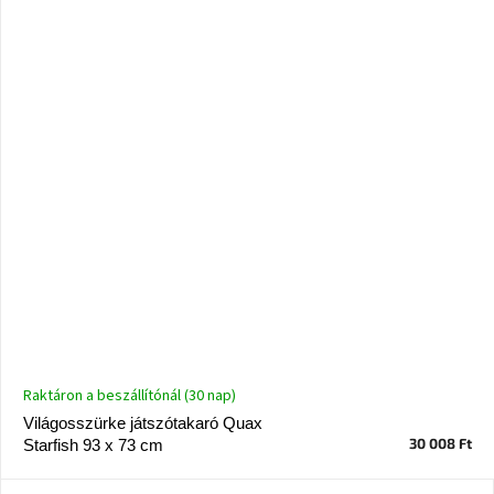
Raktáron a beszállítónál (30 nap)
Világosszürke játszótakaró Quax
30 008 Ft
Starfish 93 x 73 cm