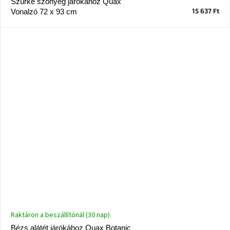
Szürke szőnyeg járókához Quax
A
15 637 Ft
Vonalzó 72 x 93 cm
tűz
mellett
ülve
Színes
belső
tér
Woodman
kedvezményesen
Anyák
napja
Egy
étkező,
amely
szórakoztat!
Raktáron a beszállítónál (30 nap)
A
Bézs alátét járókához Quax Botanic
8.