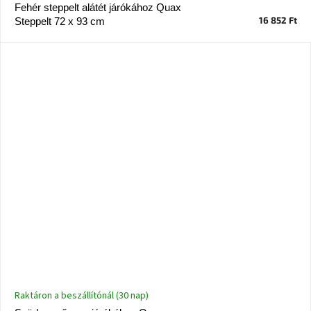
tér
Fehér steppelt alátét járókához Quax
16 852 Ft
Steppelt 72 x 93 cm
Ipari
stílus
Tervezés
Valentin-
nap
Szent
Patrik
Belső
tér
tavaszi
színekben
Tavasz
az
asztalon
Raktáron a beszállítónál (30 nap)