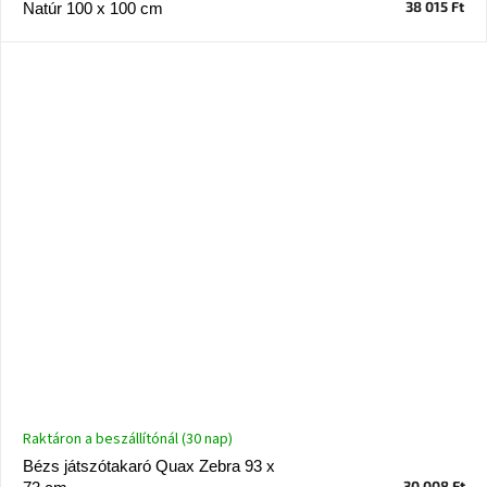
38 015 Ft
Natúr 100 x 100 cm
A
nyári
hullámon
Fedezze
fel
sötét
oldalát
Kis
részlet,
nagy
változás
Mesonica
gyűjtemény
Alvópárna
Raktáron a beszállítónál (30 nap)
Bézs játszótakaró Quax Zebra 93 x
ARBYD
30 008 Ft