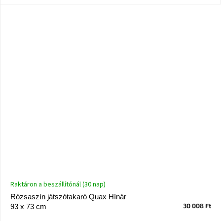
Nordic
Design
gyűjtemény
Kérésre
Márkák
Bejelentkezés
Raktáron a beszállítónál (30 nap)
Rózsaszín játszótakaró Quax Hínár
30 008 Ft
93 x 73 cm