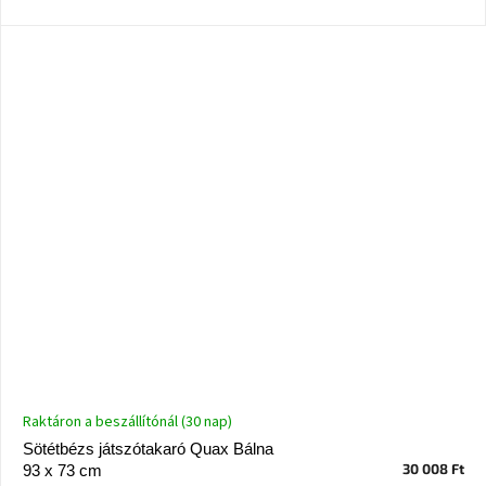
Windsor
&
Co
kollekció
-15%
a
kiválasztott
dizájner
termékekre
Dan-
Form
kedvezményesen
Scandi
gyűjtemény
Devichy
Raktáron a beszállítónál (30 nap)
gyűjtemény
Sötétbézs játszótakaró Quax Bálna
30 008 Ft
93 x 73 cm