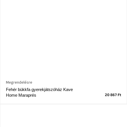
Megrendelésre
Fehér bükkfa gyerekjátszóház Kave
20 867 Ft
Home Maraprés