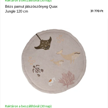
Raktáron a beszállítónál (30 nap)
Vizsgálati
Bézs pamut játszószőnyeg Quax
kategória
31 770 Ft
Jungle 120 cm
Designos
Valentin-
nap
Woodman
gyűjtemény
White
Label
Élő
gyűjtemény
Kave
Home
gyűjtemény
Richmond
gyűjtemény
Raktáron a beszállítónál (30 nap)