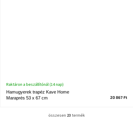
Raktáron a beszállítónál (14 nap)
Hamugyerek trapéz Kave Home
20 867 Ft
Maraprés 53 x 67 cm
összesen
23
termék
L
i
s