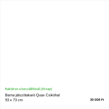
Raktáron a beszállítónál (30 nap)
Barna játszótakaró Quax Csikóhal
30 008 Ft
93 x 73 cm