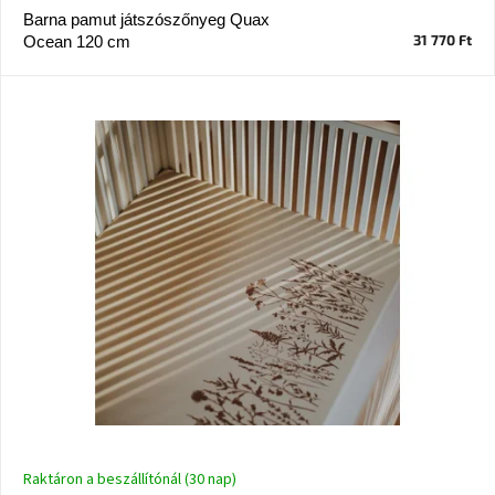
Barna pamut játszószőnyeg Quax
31 770 Ft
Ocean 120 cm
J-
line
gyűjtemény
Tenzo
gyűjtemény
Ame
Yens
gyűjtemény
Szezonális
eladás
Trendek
2022
Bohém
stílusú
Raktáron a beszállítónál (30 nap)
belső