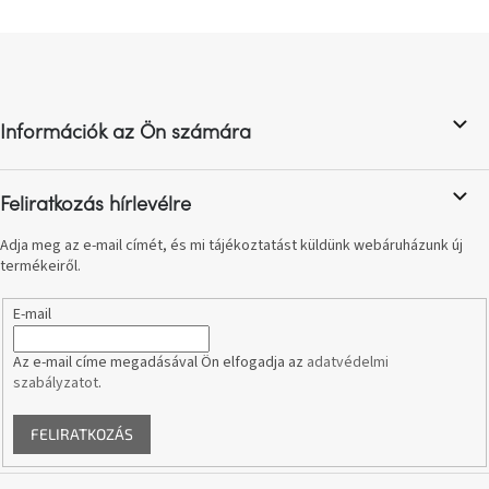
t
a
L
i
á
r
b
á
n
l
y
Információk az Ön számára
é
í
c
t
á
Feliratkozás hírlevélre
s
e
Adja meg az e-mail címét, és mi tájékoztatást küldünk webáruházunk új
l
termékeiről.
e
m
E-mail
e
i
Az e-mail címe megadásával Ön elfogadja az
adatvédelmi
szabályzatot
.
FELIRATKOZÁS