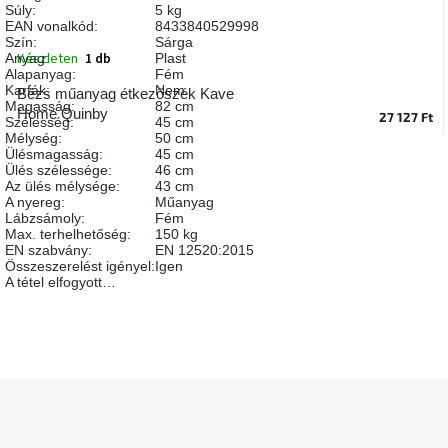
Súly
:
5 kg
A
EAN vonalkód
:
8433840529998
tűz
Szín
:
Sárga
mellett
Készleten
1 db
ülve
Anyag
:
Plast
Alapanyag
:
Fém
Karfák
:
Nem
Bézs műanyag étkezőszék Kave
Magasság
:
82 cm
Színes
Home Quinby
27 127 Ft
Szélesség
:
45 cm
belső
Mélység
:
50 cm
tér
Ülésmagasság
:
45 cm
Ülés szélessége
:
46 cm
Az ülés mélysége
:
43 cm
Woodman
A nyereg
:
Műanyag
kedvezményesen
Lábzsámoly
:
Fém
Max. terhelhetőség
:
150 kg
EN szabvány
:
EN 12520:2015
Anyák
Összeszerelést igényel
:
Igen
napja
A tétel elfogyott…
Egy
étkező,
amely
szórakoztat!
L
á
A
b
8.