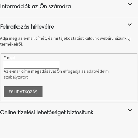
l
születésnap
Információk az Ön számára
megünneplése
é
c
A
Feliratkozás hírlevélre
kedvenceid
Adja meg az e-mail címét, és mi tájékoztatást küldünk webáruházunk új
termékeiről.
Hírek
E-mail
Hoorns
gyűjtemény
Az e-mail címe megadásával Ön elfogadja az
adatvédelmi
szabályzatot
.
Karácsonyi
e-
FELIRATKOZÁS
utalványok
Formwood
Online fizetési lehetőséget biztosítunk
kollekció
Most
repül