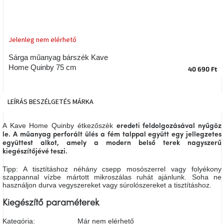
tér
Ipari
stílus
Jelenleg nem elérhető
Sárga műanyag bárszék Kave
Tervezés
Home Quinby 75 cm
40 690 Ft
Valentin-
nap
LEÍRÁS
BESZÉLGETÉS
MÁRKA
Szent
Patrik
A Kave Home Quinby étkezőszék
eredeti feldolgozásával nyűgöz
le.
A műanyag
perforált ülés
a fém talppal
együtt egy jellegzetes
Belső
együttest
alkot, amely a modern belső terek nagyszerű
tér
kiegészítőjévé teszi.
tavaszi
színekben
Tipp: A tisztításhoz néhány csepp mosószerrel vagy folyékony
szappannal vízbe mártott mikroszálas ruhát ajánlunk. Soha ne
használjon durva vegyszereket vagy súrolószereket a tisztításhoz.
Tavasz
az
Kiegészítő paraméterek
asztalon
Kategória
:
Már nem elérhető