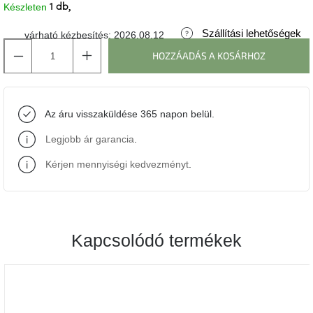
Készleten
1 db
J-
Szállítási lehetőségek
várható kézbesítés:
2026.08.12
line
gyűjtemény
HOZZÁADÁS A KOSÁRHOZ
Tenzo
gyűjtemény
Az áru visszaküldése 365 napon belül.
Ame
Legjobb ár garancia
.
Yens
gyűjtemény
Kérjen mennyiségi kedvezményt
.
Szezonális
eladás
Kapcsolódó termékek
Trendek
2022
Bohém
stílusú
belső