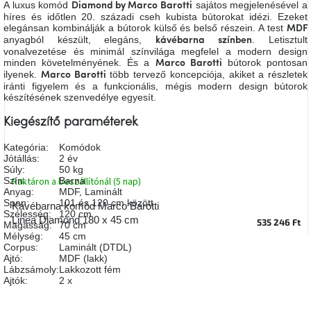
A luxus komód
sajátos megjelenésével a
Diamond by Marco Barotti
A
híres és időtlen 20. századi cseh kubista bútorokat idézi. Ezeket
tűz
elegánsan kombinálják a bútorok külső és belső részein. A test
MDF
mellett
ülve
anyagból készült, elegáns,
. Letisztult
kávébarna
színben
vonalvezetése és minimál színvilága megfelel a modern design
minden követelményének. És a
bútorok pontosan
Marco Barotti
ilyenek.
több tervező koncepciója, akiket a részletek
Marco Barotti
Színes
iránti figyelem és a funkcionális, mégis modern design bútorok
belső
tér
készítésének szenvedélye egyesít.
Kiegészítő paraméterek
Woodman
kedvezményesen
Kategória
:
Komódok
Jótállás
:
2 év
Súly
:
50 kg
Szín
:
Barna
Raktáron a beszállítónál (5 nap)
Anyák
Anyag
:
MDF
,
Laminált
napja
Span
:
101 és 120 cm között
Kávébarna komód Marco Barotti
Szélesség
:
120 cm
Linea Diamond 180 x 45 cm
535 246 Ft
Magasság
:
70 cm
Egy
Mélység
:
45 cm
étkező,
Corpus
:
Laminált (DTDL)
amely
Ajtó
:
MDF (lakk)
szórakoztat!
Lábzsámoly
:
Lakkozott fém
Ajtók
:
2 x
A
8.