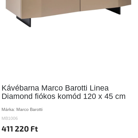
Vizsgálati
kategória
Designos
Valentin-
nap
Woodman
gyűjtemény
White
Label
Élő
Kávébarna Marco Barotti Linea
gyűjtemény
Diamond fiókos komód 120 x 45 cm
Kave
Home
Márka:
Marco Barotti
gyűjtemény
MB1006
411 220 Ft
Richmond
gyűjtemény