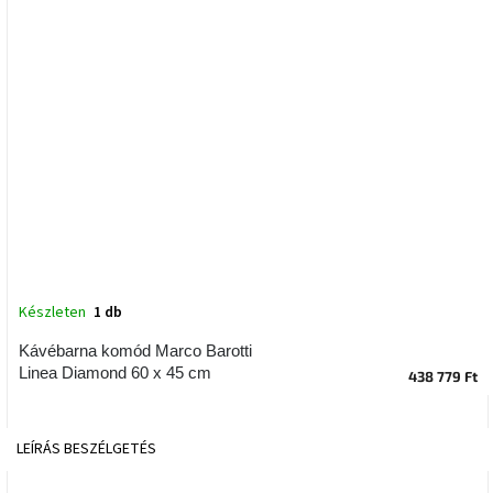
tér
Ipari
stílus
Tervezés
Valentin-
nap
Szent
Patrik
Készleten
1 db
Belső
tér
tavaszi
Kávébarna komód Marco Barotti
színekben
Linea Diamond 60 x 45 cm
438 779 Ft
Tavasz
az
LEÍRÁS
BESZÉLGETÉS
asztalon