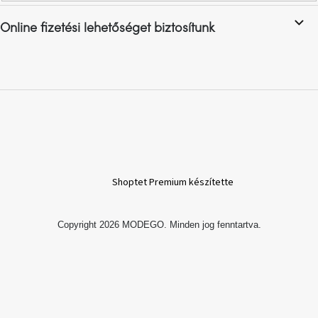
Online fizetési lehetőséget biztosítunk
A
nyári
hullámon
Fedezze
fel
sötét
oldalát
Kis
részlet,
nagy
Shoptet Premium készítette
változás
Copyright 2026
MODEGO
. Minden jog fenntartva.
Mesonica
gyűjtemény
Alvópárna
ARBYD