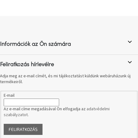
születésnap
megünneplése
L
A
á
kedvenceid
b
l
Információk az Ön számára
Hírek
é
c
Hoorns
Feliratkozás hírlevélre
gyűjtemény
Adja meg az e-mail címét, és mi tájékoztatást küldünk webáruházunk új
termékeiről.
Karácsonyi
e-
utalványok
E-mail
Az e-mail címe megadásával Ön elfogadja az
adatvédelmi
Formwood
kollekció
szabályzatot
.
FELIRATKOZÁS
Most
repül