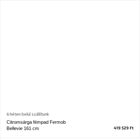
6 héten belül szállítunk
Citromsárga fémpad Fermob
419 529 Ft
Bellevie 161 cm