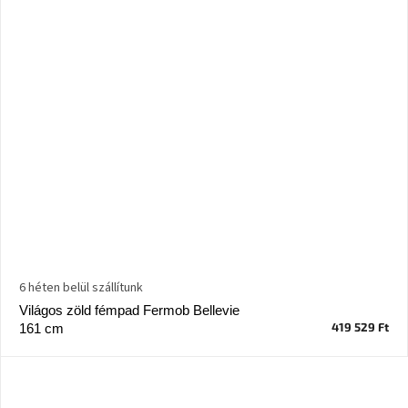
6 héten belül szállítunk
Világos zöld fémpad Fermob Bellevie
419 529 Ft
161 cm