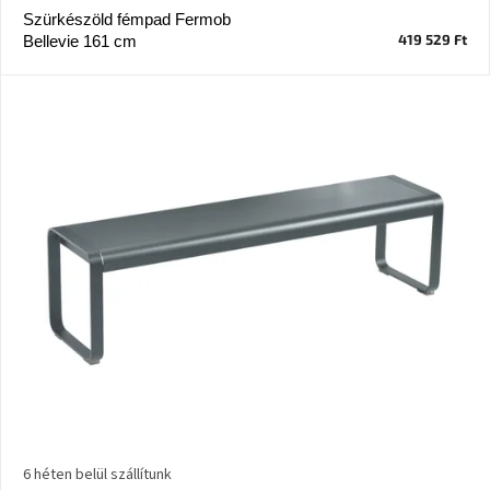
Szürkészöld fémpad Fermob
419 529 Ft
Bellevie 161 cm
J-
line
gyűjtemény
Tenzo
gyűjtemény
Ame
Yens
gyűjtemény
Szezonális
eladás
Trendek
2022
Bohém
stílusú
6 héten belül szállítunk
belső