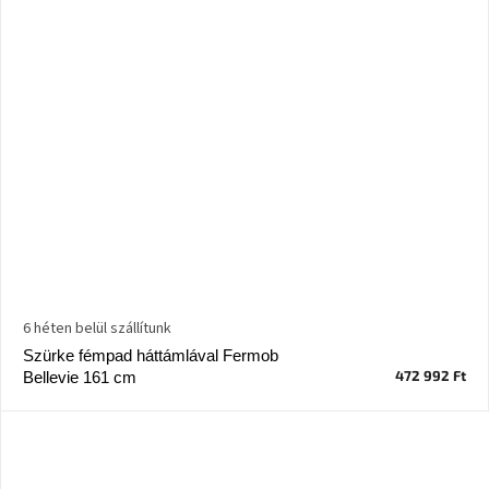
6 héten belül szállítunk
Szürke fémpad háttámlával Fermob
472 992 Ft
Bellevie 161 cm