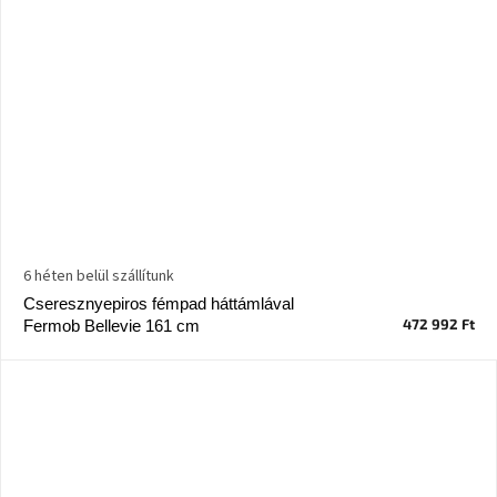
6 héten belül szállítunk
Cseresznyepiros fémpad háttámlával
472 992 Ft
Fermob Bellevie 161 cm