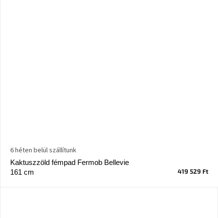
6 héten belül szállítunk
Kaktuszzöld fémpad Fermob Bellevie
419 529 Ft
161 cm