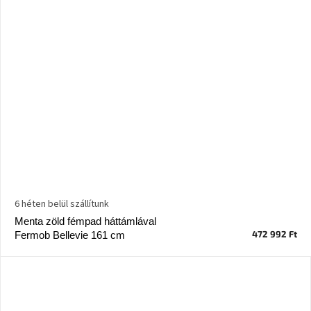
6 héten belül szállítunk
Menta zöld fémpad háttámlával
472 992 Ft
Fermob Bellevie 161 cm