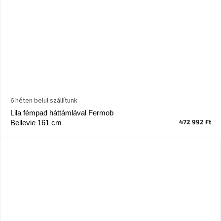
6 héten belül szállítunk
Lila fémpad háttámlával Fermob
472 992 Ft
Bellevie 161 cm