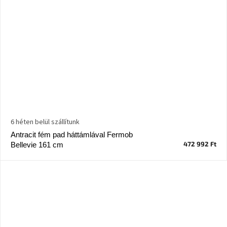
6 héten belül szállítunk
Antracit fém pad háttámlával Fermob
472 992 Ft
Bellevie 161 cm