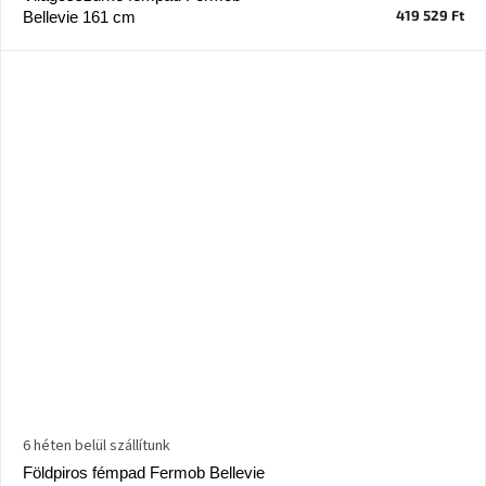
születésnap
419 529 Ft
Bellevie 161 cm
megünneplése
A
kedvenceid
Hírek
Hoorns
gyűjtemény
Karácsonyi
e-
utalványok
Formwood
kollekció
6 héten belül szállítunk
Most
Földpiros fémpad Fermob Bellevie
repül