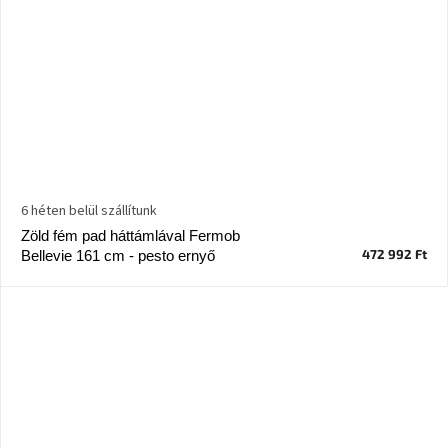
6 héten belül szállítunk
Zöld fém pad háttámlával Fermob
472 992 Ft
Bellevie 161 cm - pesto ernyő