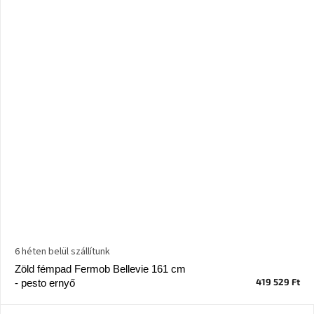
6 héten belül szállítunk
Zöld fémpad Fermob Bellevie 161 cm
419 529 Ft
- pesto ernyő