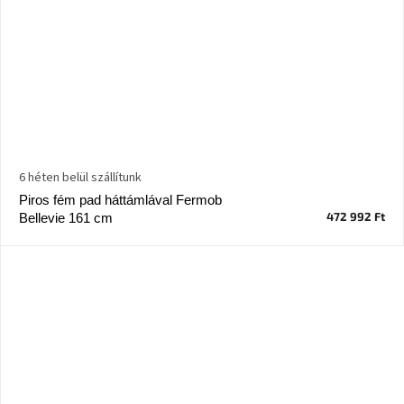
6 héten belül szállítunk
Piros fém pad háttámlával Fermob
472 992 Ft
Bellevie 161 cm