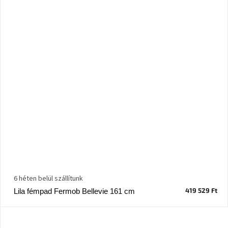
6 héten belül szállítunk
419 529 Ft
Lila fémpad Fermob Bellevie 161 cm