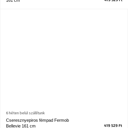
161 cm
Chotikov
bemutatóterem
Tervezés
és
praktikus
segítők
Kave
Home
KEDVEZMÉNY
Kave
Home
bolt
Prága
Karlín
Showroom
ProBydleni
6 héten belül szállítunk
Prague
Stodůlky
Cseresznyepiros fémpad Fermob
419 529 Ft
Bellevie 161 cm