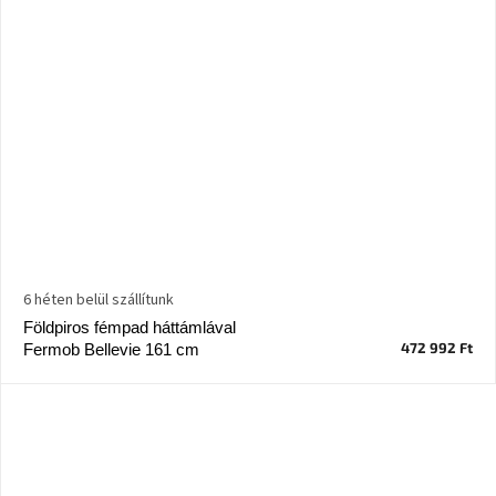
6 héten belül szállítunk
Földpiros fémpad háttámlával
472 992 Ft
Fermob Bellevie 161 cm