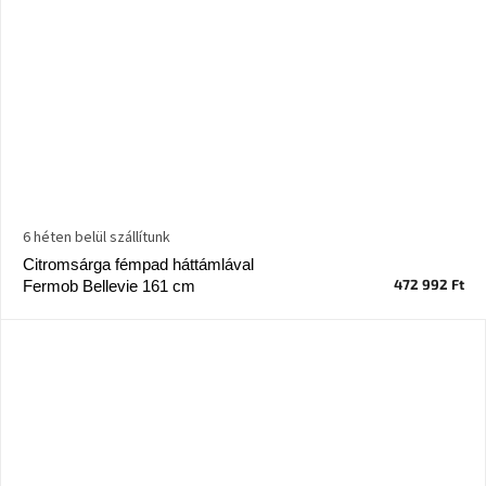
6 héten belül szállítunk
Citromsárga fémpad háttámlával
472 992 Ft
Fermob Bellevie 161 cm