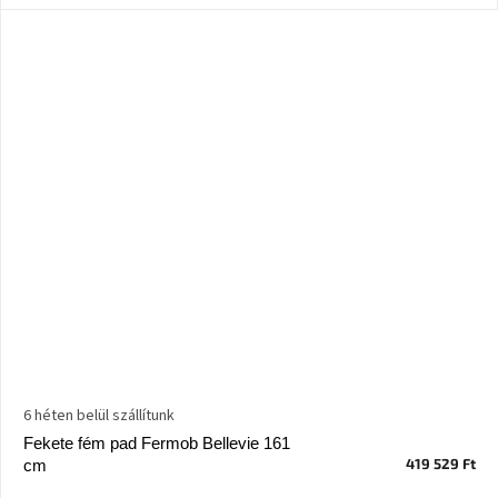
Nordic
Design
gyűjtemény
Kérésre
Márkák
Bejelentkezés
6 héten belül szállítunk
Fekete fém pad Fermob Bellevie 161
419 529 Ft
cm