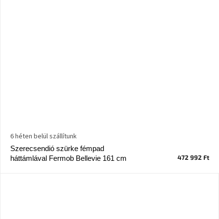
6 héten belül szállítunk
Szerecsendió szürke fémpad
472 992 Ft
háttámlával Fermob Bellevie 161 cm