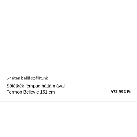
6 héten belül szállítunk
Sötétkék fémpad háttámlával
472 992 Ft
Fermob Bellevie 161 cm