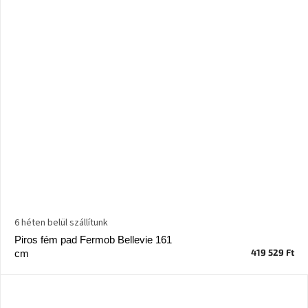
6 héten belül szállítunk
Piros fém pad Fermob Bellevie 161
419 529 Ft
cm