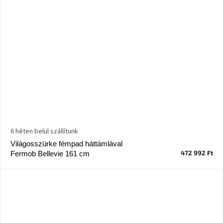
6 héten belül szállítunk
Világosszürke fémpad háttámlával
472 992 Ft
Fermob Bellevie 161 cm