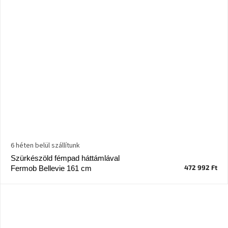
6 héten belül szállítunk
Szürkészöld fémpad háttámlával
472 992 Ft
Fermob Bellevie 161 cm