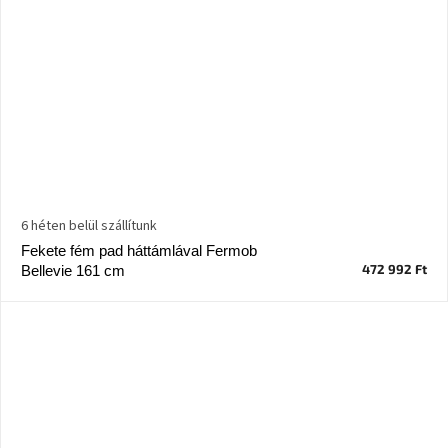
6 héten belül szállítunk
Fekete fém pad háttámlával Fermob
472 992 Ft
Bellevie 161 cm