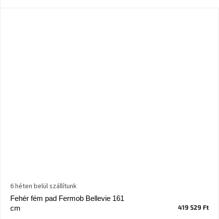
Ghado
gyűjtemény
-
Fő
kategóriák
-
Otthon
a
tavasz
színeiben
-20%
a
kiválasztott
márkákra
–
Ez
az
akció
már
6 héten belül szállítunk
véget
ért
Fehér fém pad Fermob Bellevie 161
419 529 Ft
cm