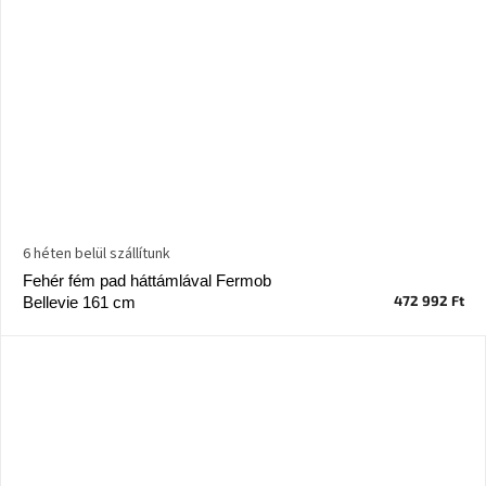
6 héten belül szállítunk
Fehér fém pad háttámlával Fermob
472 992 Ft
Bellevie 161 cm