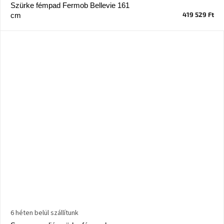
tér
Szürke fémpad Fermob Bellevie 161
419 529 Ft
cm
Ipari
stílus
Tervezés
Valentin-
nap
Szent
Patrik
Belső
tér
tavaszi
színekben
Tavasz
az
asztalon
6 héten belül szállítunk