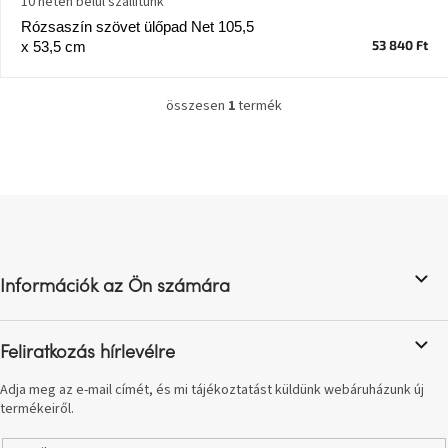
10 héten belül szállítunk
Vizsgálati
Rózsaszín szövet ülőpad Net 105,5
kategória
53 840 Ft
x 53,5 cm
Designos
Valentin-
összesen
1
termék
L
nap
i
s
Woodman
t
gyűjtemény
a
L
i
á
r
White
b
á
Label
n
Élő
l
gyűjtemény
y
Információk az Ön számára
é
í
c
t
Kave
á
Home
Feliratkozás hírlevélre
s
gyűjtemény
e
Adja meg az e-mail címét, és mi tájékoztatást küldünk webáruházunk új
l
termékeiről.
e
Richmond
gyűjtemény
m