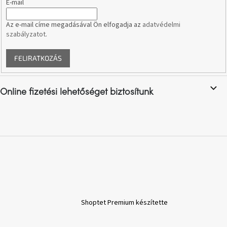
E-mail
e
i
J-
Az e-mail címe megadásával Ön elfogadja az
adatvédelmi
line
szabályzatot
.
gyűjtemény
FELIRATKOZÁS
Tenzo
gyűjtemény
Online fizetési lehetőséget biztosítunk
Ame
Yens
gyűjtemény
Szezonális
eladás
Trendek
2022
Shoptet Premium készítette
Bohém
stílusú
belső