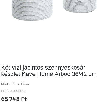
Vizsgálati
kategória
Designos
Valentin-
nap
Woodman
gyűjtemény
White
Label
Élő
Két vízi jácintos szennyeskosár
gyűjtemény
készlet Kave Home Árboc 36/42 cm
Kave
Home
Márka:
Kave Home
gyűjtemény
LF-AA1165FN05
65 748 Ft
Richmond
gyűjtemény