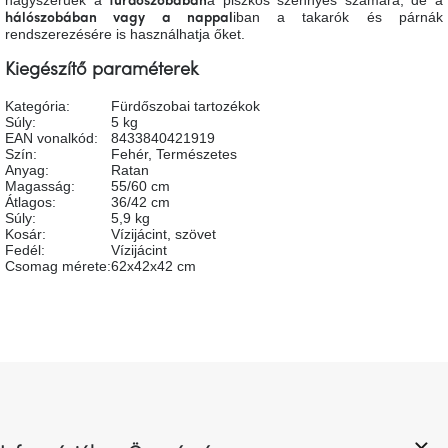
fürdőszobában
tér
iban a takarók és párnák
hálószobában vagy a nappal
rendszerezésére is használhatja őket.
Ipari
Kiegészítő paraméterek
stílus
Kategória
:
Fürdőszobai tartozékok
Súly
:
5 kg
Tervezés
EAN vonalkód
:
8433840421919
Valentin-
Szín
:
Fehér
,
Természetes
nap
Anyag
:
Ratan
Magasság
:
55/60 cm
Átlagos
:
36/42 cm
Szent
Súly
:
5,9 kg
Patrik
Kosár
:
Vízijácint, szövet
Fedél
:
Vízijácint
Csomag mérete
:
62x42x42 cm
Belső
tér
tavaszi
színekben
L
Tavasz
á
az
asztalon
b
l