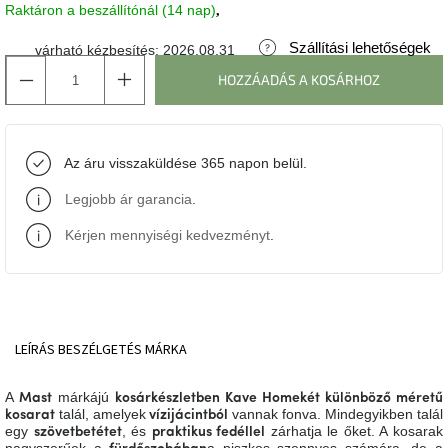
Raktáron a beszállítónál (14 nap)
J-
Szállítási lehetőségek
várható kézbesítés:
2026.08.31
line
gyűjtemény
HOZZÁADÁS A KOSÁRHOZ
Tenzo
gyűjtemény
Az áru visszaküldése 365 napon belül.
Ame
Legjobb ár garancia
.
Yens
gyűjtemény
Kérjen mennyiségi kedvezményt
.
Szezonális
eladás
Trendek
LEÍRÁS
BESZÉLGETÉS
MÁRKA
2022
A
márkájú
Mast
kosárkészletben
Kave Home
két különböző méretű
Bohém
talál, amelyek
vannak fonva. Mindegyikben talál
kosarat
vízijácintból
stílusú
egy
, és
zárhatja le őket. A kosarak
szövetbetétet
praktikus fedéllel
belső
nagyszerűek a
a piszkos szennyes számára, de a