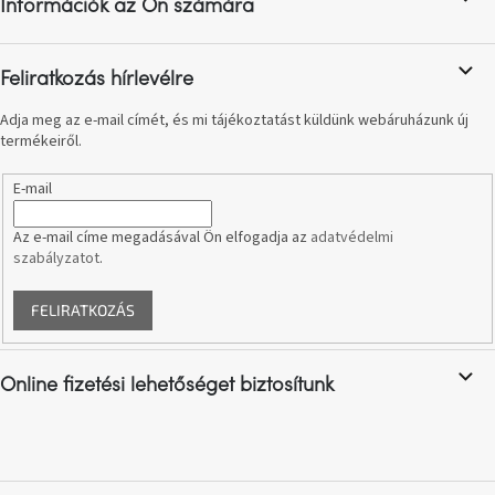
Információk az Ön számára
é
A
tűz
c
mellett
ülve
Feliratkozás hírlevélre
Adja meg az e-mail címét, és mi tájékoztatást küldünk webáruházunk új
Színes
termékeiről.
belső
tér
E-mail
Woodman
kedvezményesen
Az e-mail címe megadásával Ön elfogadja az
adatvédelmi
szabályzatot
.
Anyák
napja
FELIRATKOZÁS
Egy
étkező,
Online fizetési lehetőséget biztosítunk
amely
szórakoztat!
A
8.