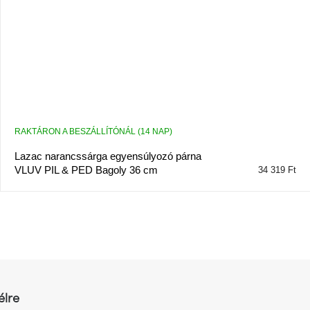
RAKTÁRON A BESZÁLLÍTÓNÁL (14 NAP)
Lazac narancssárga egyensúlyozó párna
VLUV PIL & PED Bagoly 36 cm
34 319 Ft
L
i
s
t
a
i
r
élre
á