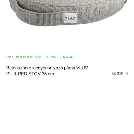
RAKTÁRON A BESZÁLLÍTÓNÁL (14 NAP)
Betonszürke kiegyensúlyozó párna VLUV
PIL & PED STOV 36 cm
34 319 Ft