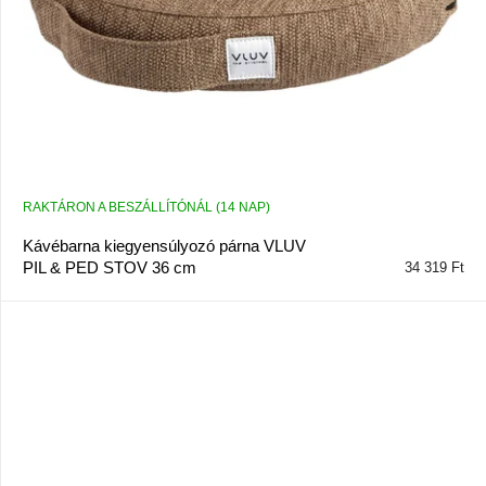
l
i
s
t
á
j
a
RAKTÁRON A BESZÁLLÍTÓNÁL (14 NAP)
Kávébarna kiegyensúlyozó párna VLUV
PIL & PED STOV 36 cm
34 319 Ft