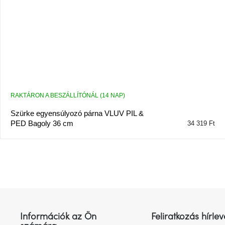
RAKTÁRON A BESZÁLLÍTÓNÁL (14 NAP)
Szürke egyensúlyozó párna VLUV PIL &
PED Bagoly 36 cm
34 319 Ft
L
á
b
l
Információk az Ön
Feliratkozás hírlev
é