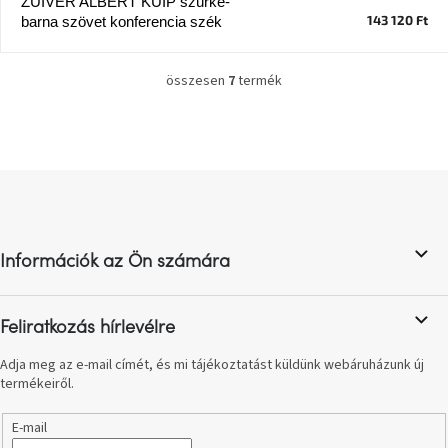
ZUIVER ALBERT KUIP szürke-
Chotikov
143 120 Ft
barna szövet konferencia szék
bemutatóterem
összesen
7
termék
Tervezés
L
és
i
praktikus
segítők
s
t
a
L
Kave
i
Home
á
r
KEDVEZMÉNY
b
á
n
l
y
Kave
Információk az Ön számára
é
Home
í
c
bolt
t
Prága
á
Karlín
Feliratkozás hírlevélre
s
e
Adja meg az e-mail címét, és mi tájékoztatást küldünk webáruházunk új
Showroom
l
termékeiről.
ProBydleni
e
Prague
m
Stodůlky
E-mail
e