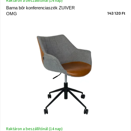
Raktáron a beszállítónál (14 nap)
Vizsgálati
Barna bőr konferenciaszék ZUIVER
kategória
143 120 Ft
OMG
Designos
Valentin-
nap
Woodman
gyűjtemény
White
Label
Élő
gyűjtemény
Kave
Home
gyűjtemény
Richmond
gyűjtemény
Raktáron a beszállítónál (14 nap)