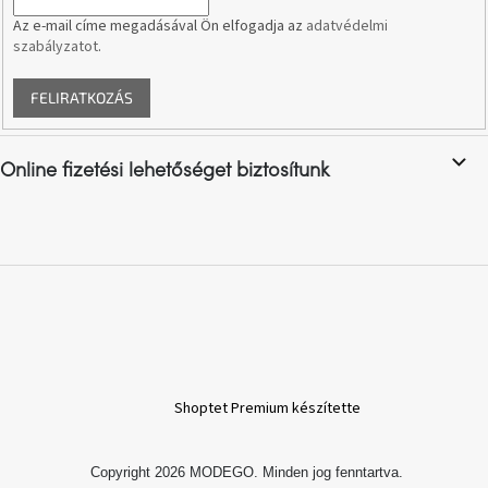
i
Windsor
Az e-mail címe megadásával Ön elfogadja az
adatvédelmi
&
szabályzatot
.
Co
kollekció
FELIRATKOZÁS
-15%
a
kiválasztott
Online fizetési lehetőséget biztosítunk
dizájner
termékekre
Dan-
Form
kedvezményesen
Scandi
gyűjtemény
Shoptet Premium készítette
Devichy
gyűjtemény
Copyright 2026
MODEGO
. Minden jog fenntartva.