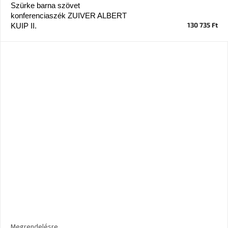
tér
Szürke barna szövet
konferenciaszék ZUIVER ALBERT
130 735 Ft
KUIP II.
Ipari
stílus
Tervezés
Valentin-
nap
Szent
Patrik
Belső
tér
tavaszi
színekben
Tavasz
az
asztalon
Megrendelésre