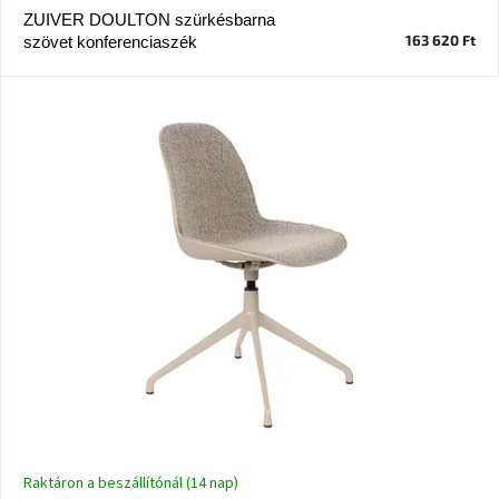
ZUIVER DOULTON szürkésbarna
163 620 Ft
szövet konferenciaszék
J-
line
gyűjtemény
Tenzo
gyűjtemény
Ame
Yens
gyűjtemény
Szezonális
eladás
Trendek
2022
Bohém
stílusú
Raktáron a beszállítónál (14 nap)
belső