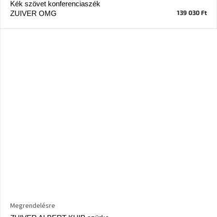
Kék szövet konferenciaszék
139 030 Ft
ZUIVER OMG
A
nyári
hullámon
Fedezze
fel
sötét
oldalát
Kis
részlet,
nagy
változás
Mesonica
gyűjtemény
Alvópárna
Megrendelésre
ARBYD