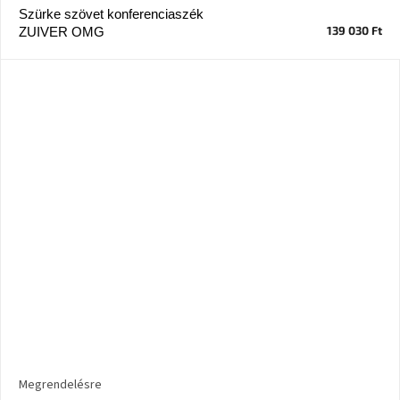
születésnap
Szürke szövet konferenciaszék
megünneplése
139 030 Ft
ZUIVER OMG
A
kedvenceid
Hírek
Hoorns
gyűjtemény
Karácsonyi
e-
utalványok
Formwood
kollekció
Most
Megrendelésre
repül